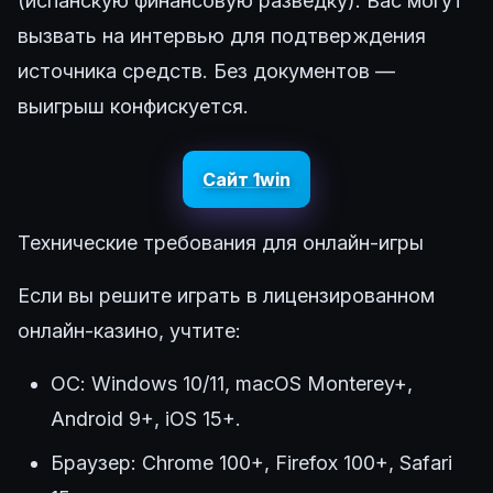
(испанскую финансовую разведку). Вас могут
вызвать на интервью для подтверждения
источника средств. Без документов —
выигрыш конфискуется.
Сайт 1win
Технические требования для онлайн-игры
Если вы решите играть в лицензированном
онлайн-казино, учтите:
ОС: Windows 10/11, macOS Monterey+,
Android 9+, iOS 15+.
Браузер: Chrome 100+, Firefox 100+, Safari