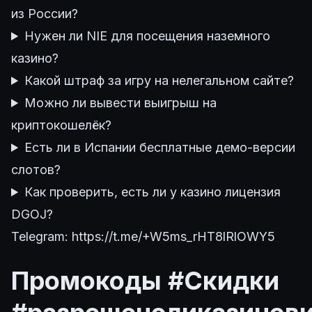
из России?
Нужен ли NIE для посещения наземного
казино?
Какой штраф за игру на нелегальном сайте?
Можно ли вывести выигрыш на
криптокошелёк?
Есть ли в Испании бесплатные демо-версии
слотов?
Как проверить, есть ли у казино лицензия
DGOJ?
Telegram: https://t.me/+W5ms_rHT8lRlOWY5
Промокоды #Скидки