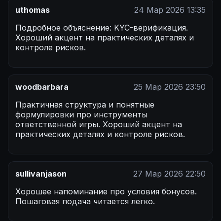
uthomas
24 Мар 2026 13:35
Подробное объяснение: KYC-верификация.
Хороший акцент на практических деталях и
контроле рисков.
woodbarbara
25 Мар 2026 23:50
Практичная структура и понятные
формулировки про инструменты
ответственной игры. Хороший акцент на
практических деталях и контроле рисков.
sullivanjason
27 Мар 2026 22:50
Хорошее напоминание про условия бонусов.
Пошаговая подача читается легко.