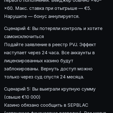
первого пополнения. Вейджер обычно ×40–
×60. Макс. ставка при отыгрыше — €5.
Нарушите — бонус аннулируется.
Сценарий 4: Вы потеряли контроль и хотите
самоисключиться
Подайте заявление в реестр PVJ. Эффект
наступает через 24 часа. Все аккаунты в
лицензированных казино будут
заблокированы. Вернуть доступ можно
только через суд спустя 24 месяца.
Сценарий 5: Вы выиграли крупную сумму
(свыше €10 000)
Казино обязано сообщить в SEPBLAC