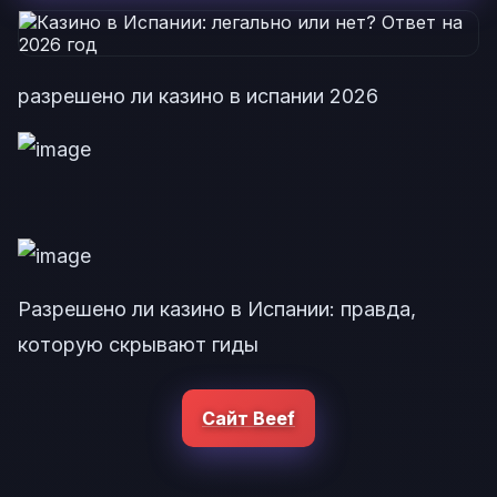
разрешено ли казино в испании 2026
Разрешено ли казино в Испании: правда,
которую скрывают гиды
Сайт Beef