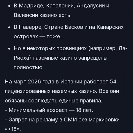
В Мадриде, Каталонии, Андалусии и
Валенсии казино есть.
В Наварре, Стране Басков и на Канарских
островах — тоже.
Но в некоторых провинциях (например, Ла-
Риоха) наземные казино запрещены
полностью.
На март 2026 года в Испании работает 54
лицензированных наземных казино. Все они
обязаны соблюдать единые правила:
- Минимальный возраст — 18 лет.
- Запрет на рекламу в СМИ без маркировки
«+18».