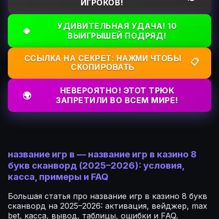
ИГРОКОВ!
УДИВИТЕЛЬНАЯ УДАЧА! 10
🍀
ВЫИГРЫШЕЙ ПОДРЯД!
ССЫЛКА НА СЕКРЕТ: НАЖМИ ЧТОБЫ
📋
СКОПИРОВАТЬ
НЕВЕРОЯТНО! ЭТОТ ТРЮК
🌍
ЗАПРЕТИЛИ ВО ВСЕМ МИРЕ!
название игр в — название игр в казино 8
букв сканворд (2025–2026): условия,
касса, примеры и FAQ
Большая статья про название игр в казино 8 букв
сканворд на 2025–2026: активация, вейджер, max
bet, касса, вывод, таблицы, ошибки и FAQ.