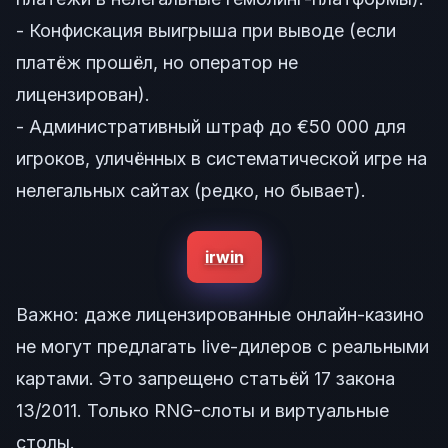
- Конфискация выигрыша при выводе (если
платёж прошёл, но оператор не
лицензирован).
- Административный штраф до €50 000 для
игроков, уличённых в систематической игре на
нелегальных сайтах (редко, но бывает).
irwin
Важно: даже лицензированные онлайн-казино
не могут предлагать live-дилеров с реальными
картами. Это запрещено статьёй 17 закона
13/2011. Только RNG-слоты и виртуальные
столы.