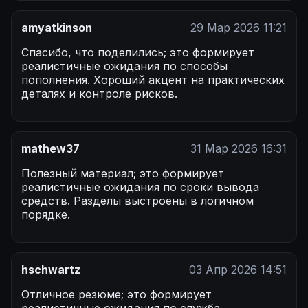
amyatkinson
29 Мар 2026 11:21
Спасибо, что поделились; это формирует
реалистичные ожидания по способы
пополнения. Хороший акцент на практических
деталях и контроле рисков.
mathew37
31 Мар 2026 16:31
Полезный материал; это формирует
реалистичные ожидания по сроки вывода
средств. Разделы выстроены в логичном
порядке.
hschwartz
03 Апр 2026 14:51
Отличное резюме; это формирует