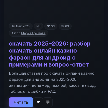
19 Дек 2025
RU
❤ 63
💬 63
Автор:
Мария Ефимова
скачать 2025–2026: разбор
скачать онлайн казино
фараон для андроид с
примерами и вопрос-ответ
Большая статья про скачать онлайн казино
фараон для андроид на 2025–2026:
активация, вейджер, max bet, касса, вывод,
таблицы, ошибки и FAQ.
💬
Читать
❤