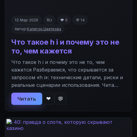
13 Мар 2026
RU
❤ 0
💬 14
Автор:
Капитон Цветкова
Что такое h i и почему это не
то, чем кажется
Что такое h i и почему это не то, чем
кажется Разбираемся, что скрывается за
запросом «h i»: технические детали, риски и
реальные сценарии использования. Чита…
💬
Читать
❤