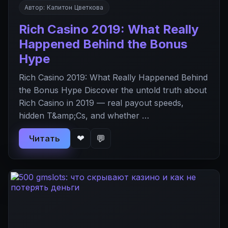
Автор: Капитон Цветкова
Rich Casino 2019: What Really
Happened Behind the Bonus
Hype
Rich Casino 2019: What Really Happened Behind
the Bonus Hype Discover the untold truth about
Rich Casino in 2019 — real payout speeds,
hidden T&amp;Cs, and whether …
💬
Читать
❤