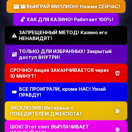
🎰
🎰 ВЫИГРАЙ МИЛЛИОН! Нажми СЕЙЧАС!
🔓
ХАК ДЛЯ КАЗИНО! Работает 100%!
ЗАПРЕЩЕННЫЙ МЕТОД! Казино его
⚠️
НЕНАВИДЯТ!
ТОЛЬКО ДЛЯ ИЗБРАННЫХ! Закрытый
🔐
доступ ВНУТРИ!
СРОЧНО! Акция ЗАКАНЧИВАЕТСЯ через
⏰
10 МИНУТ!
ВСЕ ПРОИГРАЛИ, кроме НАС! Узнай
👑
ПРАВДУ!
ЭКСКЛЮЗИВ! Интервью с
🎤
ПОБЕДИТЕЛЕМ ДЖЕКПОТА!
ШОК! Этот слот ВЫПЛАЧИВАЕТ
🎯