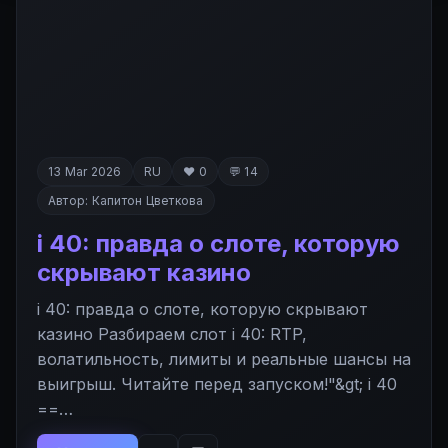
13 Mar 2026
RU
❤ 0
💬 14
Автор: Капитон Цветкова
i 40: правда о слоте, которую
скрывают казино
i 40: правда о слоте, которую скрывают
казино Разбираем слот i 40: RTP,
волатильность, лимиты и реальные шансы на
выигрыш. Читайте перед запуском!"&gt; i 40
==…