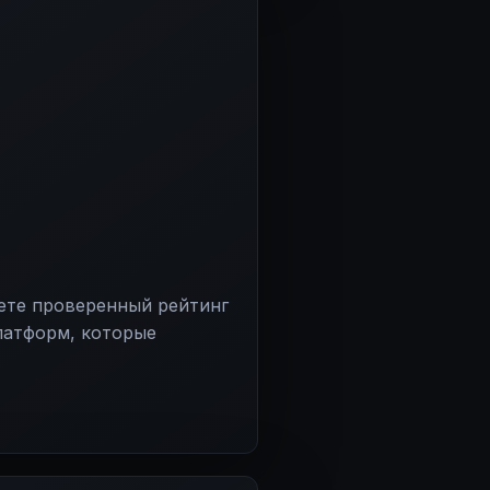
ете проверенный рейтинг
латформ, которые