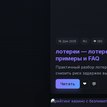
18 Дек 2025
RU
❤ 282
лотереи — лотере
примеры и FAQ
Практичный разбор лотере
снизить риск задержек в
💬
Читать
❤