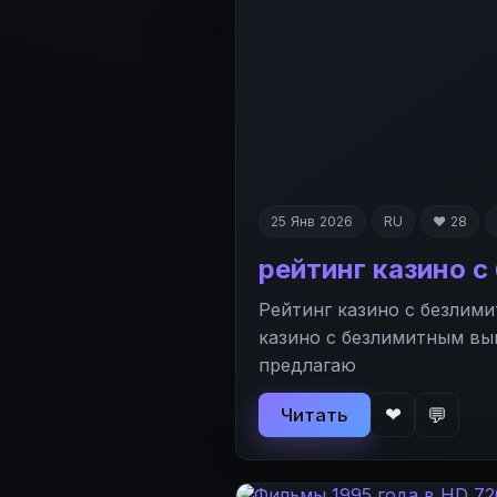
25 Янв 2026
RU
❤ 28
рейтинг казино 
Рейтинг казино с безлим
казино с безлимитным вы
предлагаю
💬
Читать
❤