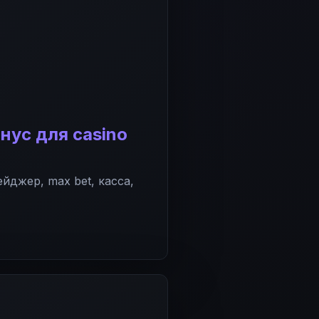
нус для casino
йджер, max bet, касса,