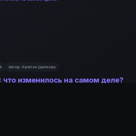
14
Автор: Капитон Цветкова
9: что изменилось на самом деле?
зменилось на самом деле? Разбираем ключевые событи
ду. Читайте перед тем, как играть.&lt;/…