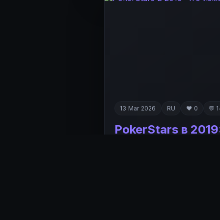
13 Mar 2026
RU
❤ 0
💬 
PokerStars в 201
PokerStars в 2019: что и
риски PokerStars в 2019 го
💬
Читать
❤