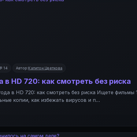
💬 14
Автор:
Капитон Цветкова
 в HD 720: как смотреть без риска
года в HD 720: как смотреть без риска Ищете фильмы 
ьные копии, как избежать вирусов и п…