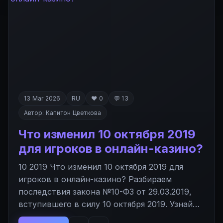
13 Mar 2026
RU
❤ 0
💬 13
Автор: Капитон Цветкова
Что изменил 10 октября 2019
для игроков в онлайн-казино?
10 2019 Что изменил 10 октября 2019 для
игроков в онлайн-казино? Разбираем
последствия закона №10-ФЗ от 29.03.2019,
вступившего в силу 10 октября 2019. Узнай…