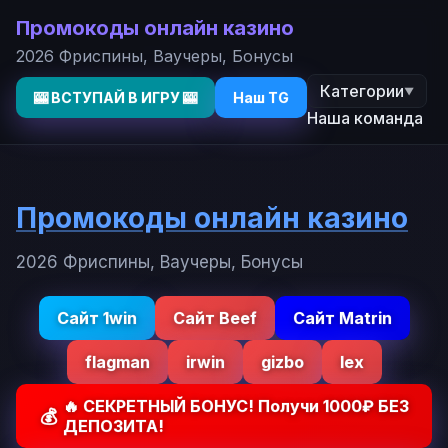
Промокоды онлайн казино
2026 Фриспины, Ваучеры, Бонусы
Категории
▼
🎰 ВСТУПАЙ В ИГРУ 🎰
Наш TG
Наша команда
Промокоды онлайн казино
2026 Фриспины, Ваучеры, Бонусы
Сайт 1win
Сайт Beef
Сайт Matrin
flagman
irwin
gizbo
lex
🔥 СЕКРЕТНЫЙ БОНУС! Получи 1000₽ БЕЗ
💰
ДЕПОЗИТА!