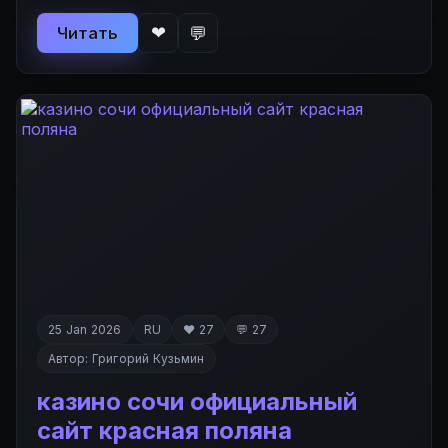
💬
Читать
❤
25 Jan 2026
RU
❤ 27
💬 27
Автор: Григорий Кузьмин
казино сочи официальный
сайт красная поляна