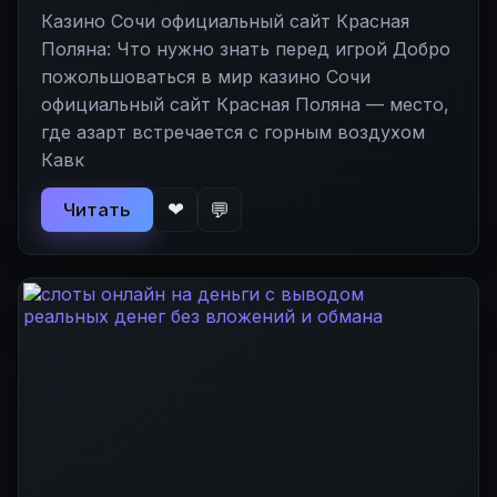
Казино Сочи официальный сайт Красная
Поляна: Что нужно знать перед игрой Добро
пожольшоваться в мир казино Сочи
официальный сайт Красная Поляна — место,
где азарт встречается с горным воздухом
Кавк
💬
Читать
❤