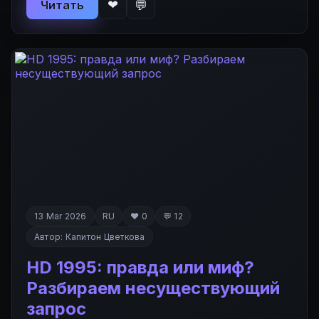
💬
Читать
❤
13 Mar 2026
RU
❤ 0
💬 12
Автор: Капитон Цветкова
HD 1995: правда или миф?
Разбираем несуществующий
запрос