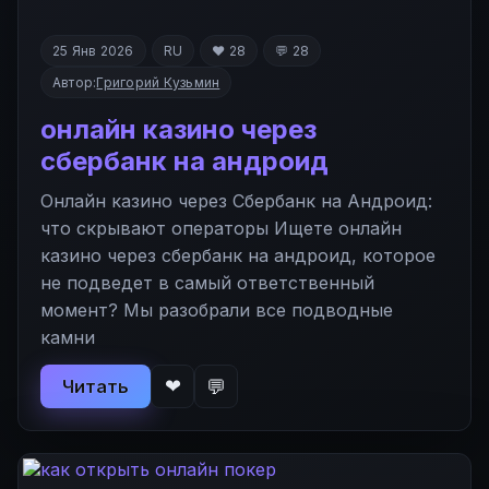
25 Янв 2026
RU
❤ 28
💬 28
Автор:
Григорий Кузьмин
онлайн казино через
сбербанк на андроид
Онлайн казино через Сбербанк на Андроид:
что скрывают операторы Ищете онлайн
казино через сбербанк на андроид, которое
не подведет в самый ответственный
момент? Мы разобрали все подводные
камни
💬
Читать
❤