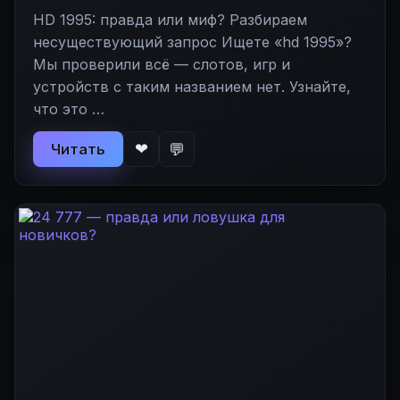
HD 1995: правда или миф? Разбираем
несуществующий запрос Ищете «hd 1995»?
Мы проверили всё — слотов, игр и
устройств с таким названием нет. Узнайте,
что это …
💬
Читать
❤