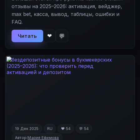
отзывы на 2025–2026: активация, вейджер,
max bet, касса, вывод, таблицы, ошибки и
FAQ.
💬
Читать
❤
19 Дек 2025
RU
❤ 54
💬 54
Автор:
Мария Ефимова