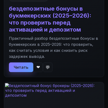
бездепозитные бонусы в
букмекерских (2025–2026):
что проверить перед
активацией и депозитом
Практичный разбор бездепозитные бонусы в
букмекерских в 2025–2026: что проверить,
как считать условия и как снизить риск
задержек вывода.
💬
Читать
❤