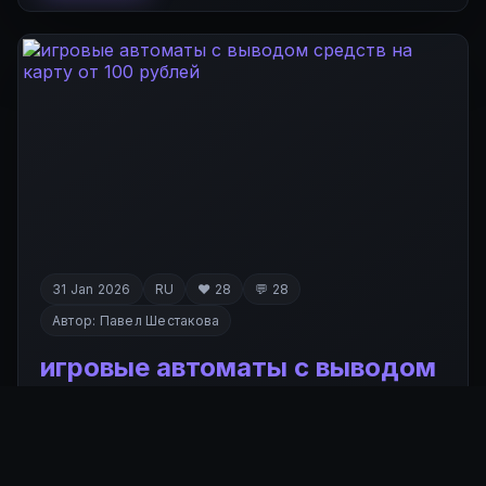
31 Jan 2026
RU
❤ 28
💬 28
Автор: Павел Шестакова
игровые автоматы с выводом
средств на карту от 100
рублей
Игровые автоматы с выводом средств на