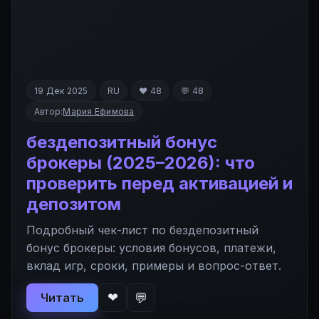
19 Дек 2025
RU
❤ 48
💬 48
Автор:
Мария Ефимова
бездепозитный бонус
брокеры (2025–2026): что
проверить перед активацией и
депозитом
Подробный чек-лист по бездепозитный
бонус брокеры: условия бонусов, платежи,
вклад игр, сроки, примеры и вопрос-ответ.
💬
Читать
❤