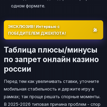
одном формате.
ЭКСКЛЮЗИВ! Интервью с
🎤
ПОБЕДИТЕЛЕМ ДЖЕКПОТА!
Таблица плюсы/минусы
по запрет онлайн казино
россии
Перед тем как увеличивать ставки, уточните
мобильная стабильность и держите игру в
рамках; так проще решать спорные моменты.
В 2025-2026 типовая причина проблем - спор