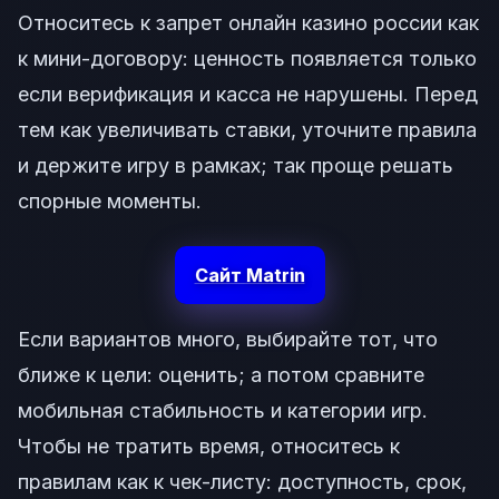
Относитесь к запрет онлайн казино россии как
к мини-договору: ценность появляется только
если верификация и касса не нарушены. Перед
тем как увеличивать ставки, уточните правила
и держите игру в рамках; так проще решать
спорные моменты.
Сайт Matrin
Если вариантов много, выбирайте тот, что
ближе к цели: оценить; а потом сравните
мобильная стабильность и категории игр.
Чтобы не тратить время, относитесь к
правилам как к чек-листу: доступность, срок,