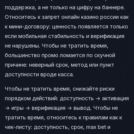
поддержка, а не только на цифру на баннере.
Относитесь к запрет онлайн казино россии как
к мини-договору: ценность появляется только
если мобильная стабильность и верификация
не нарушены. Чтобы не тратить время,
большинство промо ломается по скучной
причине: неверный срок, метод или пункт
доступности вроде касса.
Чтобы не тратить время, снижайте риски
порядком действий: доступность -> активация
-> игры -> верификация -> вывод. Чтобы не
тратить время, относитесь к правилам как к
чек-листу: доступность, срок, max bet и