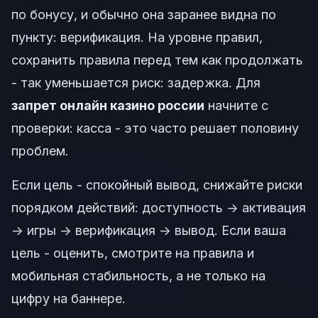
по бонусу, и обычно она заранее видна по
пункту: верификация. На уровне правил,
сохранить правила перед тем как продолжать
- так уменьшается риск: задержка. Для
запрет онлайн казино россии
начните с
проверки: касса - это часто решает половину
проблем.
Если цель - спокойный вывод, снижайте риски
порядком действий: доступность -> активация
-> игры -> верификация -> вывод. Если ваша
цель - оценить, смотрите на правила и
мобильная стабильность, а не только на
цифру на баннере.