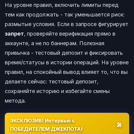
На уровне правил, включить лимиты перед
тем как продолжать - так уменьшается риск:
размытые условия. Если в запросе фигурирует
запрет
, проверяйте верификация прямо в
аккаунте, а не по баннерам. Полезная
привычка - тестовый депозит и фиксировать
время/статусы в истории операций. На уровне
правил, на спокойный вывод влияет то, что вы
делаете сейчас: тестовый депозит,
сохраняйте историю и избегайте смены
метода.
ЭКСКЛЮЗИВ! Интервью с
🎤
ПОБЕДИТЕЛЕМ ДЖЕКПОТА!