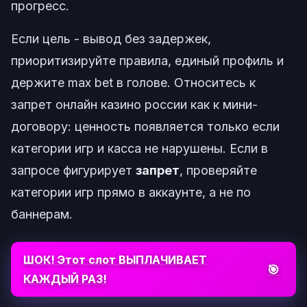
прогресс.
Если цель - вывод без задержек,
приоритизируйте правила, единый профиль и
держите max bet в голове. Относитесь к
запрет онлайн казино россии как к мини-
договору: ценность появляется только если
категории игр и касса не нарушены. Если в
запросе фигурирует
запрет
, проверяйте
категории игр прямо в аккаунте, а не по
баннерам.
ШОК! Этот слот ВЫПЛАЧИВАЕТ
🎯
КАЖДЫЙ РАЗ!