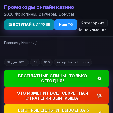
Промокоды онлайн казино
2026 Фриспины, Ваучеры, Бонусы
Категории
▼
🎰 ВСТУПАЙ В ИГРУ 🎰
Наш TG
Наша команда
Главная
/
Кэшбэк
/
18 Дек 2025
RU
❤ 0
Автор:
Никон Носков
БЕСПЛАТНЫЕ СПИНЫ! ТОЛЬКО
🔄
СЕГОДНЯ!
ЭТО ИЗМЕНИТ ВСЁ! СЕКРЕТНАЯ
🚀
СТРАТЕГИЯ ВЫИГРЫША!
БЫСТРЫЕ ДЕНЬГИ! ВЫВОД ЗА 5
⚡