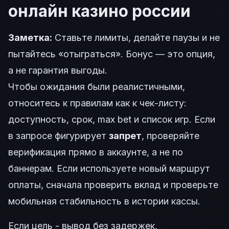
онлайн казино россии
Заметка:
Ставьте лимиты, делайте паузы и не
пытайтесь «отыграться». Бонус — это опция,
а не гарантия выгоды.
Чтобы ожидания были реалистичными,
относитесь к правилам как к чек-листу:
доступность, срок, max bet и список игр. Если
в запросе фигурирует
запрет
, проверяйте
верификация прямо в аккаунте, а не по
баннерам. Если используете новый маршрут
оплаты, сначала проверить вклад и проверьте
мобильная стабильность в истории кассы.
Если цель - вывод без задержек,