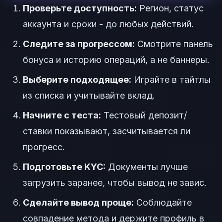
Проверьте доступность:
Регион, статус
аккаунта и сроки - до любых действий.
Следите за прогрессом:
Смотрите панель
бонуса и историю операций, а не баннеры.
Выберите подходящее:
Играйте в тайтлы
из списка и учитывайте вклад.
Начните с теста:
Тестовый депозит/
ставки показывают, засчитывается ли
прогресс.
Подготовьте KYC:
Документы лучше
загрузить заранее, чтобы вывод не завис.
Сделайте вывод проще:
Соблюдайте
совпадение метода и держите профиль в