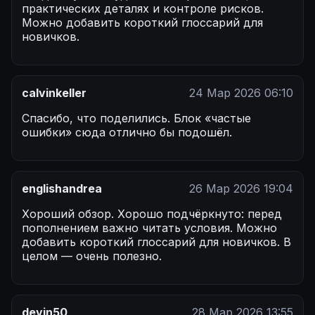
практических деталях и контроле рисков.
Можно добавить короткий глоссарий для
новичков.
calvinkeller
24 Мар 2026 06:10
Спасибо, что поделились. Блок «частые
ошибки» сюда отлично бы подошёл.
englishandrea
26 Мар 2026 19:04
Хороший обзор. Хорошо подчёркнуто: перед
пополнением важно читать условия. Можно
добавить короткий глоссарий для новичков. В
целом — очень полезно.
devin50
28 Мар 2026 13:55