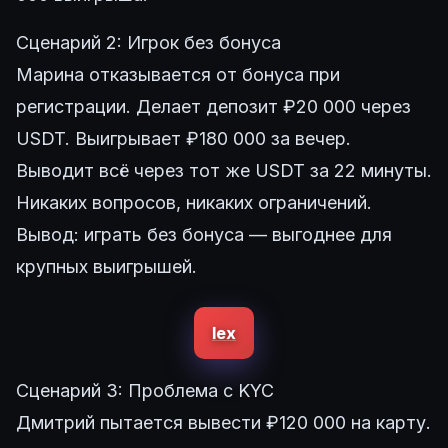
Сценарий 2: Игрок без бонуса
Марина отказывается от бонуса при
регистрации. Делает депозит ₽20 000 через
USDT. Выигрывает ₽180 000 за вечер.
Выводит всё через тот же USDT за 22 минуты.
Никаких вопросов, никаких ограничений.
Вывод: играть без бонуса — выгоднее для
крупных выигрышей.
lex
Сценарий 3: Проблема с KYC
Дмитрий пытается вывести ₽120 000 на карту.