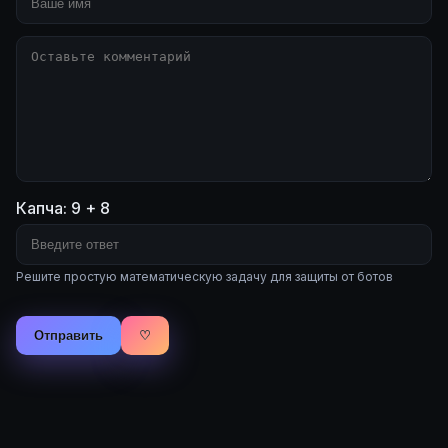
Капча: 9 + 8
Решите простую математическую задачу для защиты от ботов
Отправить
♡