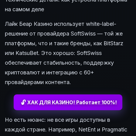
на самом деле
Лайк Беар Казино использует white-label-
решение от провайдера SoftSwiss — той же
платформы, что и такие бренды, как BitStarz
или KatsuBet. Это хорошо: SoftSwiss
обеспечивает стабильность, поддержку
криптовалют и интеграцию с 60+
провайдерами контента.
🔓
ХАК ДЛЯ КАЗИНО! Работает 100%!
Но есть нюанс: не все игры доступны в
каждой стране. Например, NetEnt и Pragmatic