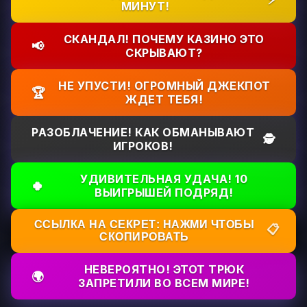
МИНУТ!
СКАНДАЛ! ПОЧЕМУ КАЗИНО ЭТО
📢
СКРЫВАЮТ?
НЕ УПУСТИ! ОГРОМНЫЙ ДЖЕКПОТ
🏆
ЖДЕТ ТЕБЯ!
РАЗОБЛАЧЕНИЕ! КАК ОБМАНЫВАЮТ
🕵️
ИГРОКОВ!
УДИВИТЕЛЬНАЯ УДАЧА! 10
🍀
ВЫИГРЫШЕЙ ПОДРЯД!
ССЫЛКА НА СЕКРЕТ: НАЖМИ ЧТОБЫ
📋
СКОПИРОВАТЬ
НЕВЕРОЯТНО! ЭТОТ ТРЮК
🌍
ЗАПРЕТИЛИ ВО ВСЕМ МИРЕ!