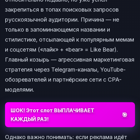
закрепиться в топах поисковых запросов
русскоязычной аудитории. Причина — не
только в запоминающемся названии и
стилистике, отсылающей к популярным мемам
и соцсетям («лайк» + «bear» = Like Bear).
Главный козырь — агрессивная маркетинговая
стратегия через Telegram-каналы, YouTube-
обозревателей и партнёрские сети с CPA-
моделями.
ШОК! Этот слот ВЫПЛАЧИВАЕТ
🎯
КАЖДЫЙ РАЗ!
Однако важно понимать: если реклама идёт