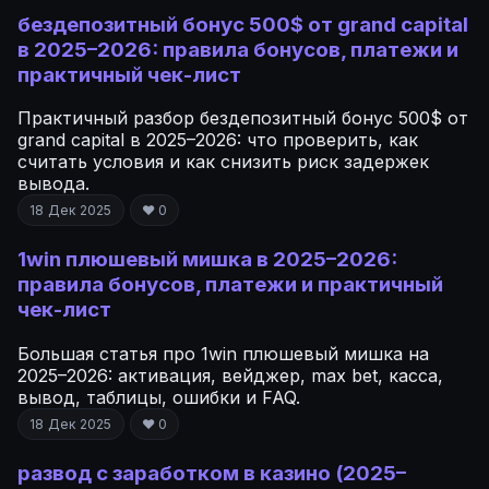
бездепозитный бонус 500$ от grand capital
в 2025–2026: правила бонусов, платежи и
практичный чек-лист
Практичный разбор бездепозитный бонус 500$ от
grand capital в 2025–2026: что проверить, как
считать условия и как снизить риск задержек
вывода.
18 Дек 2025
❤ 0
1win плюшевый мишка в 2025–2026:
правила бонусов, платежи и практичный
чек-лист
Большая статья про 1win плюшевый мишка на
2025–2026: активация, вейджер, max bet, касса,
вывод, таблицы, ошибки и FAQ.
18 Дек 2025
❤ 0
развод с заработком в казино (2025–