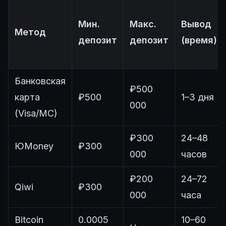
Мин.
Макс.
Вывод
Метод
депозит
депозит
(время)
Банковская
₽500
карта
₽500
1–3 дня
000
(Visa/MC)
₽300
24–48
ЮMoney
₽300
000
часов
₽200
24–72
Qiwi
₽300
000
часа
Bitcoin
0.0005
10–60