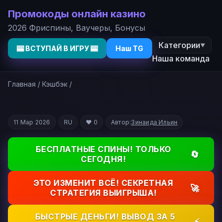
Промокоды онлайн казино
2026 Фриспины, Ваучеры, Бонусы
Категории
▼
🎰 ВСТУПАЙ В ИГРУ 🎰
Наш TG
Наша команда
Главная
/
Кэшбэк
/
11 Мар 2026
RU
❤ 0
Автор:
Зинаида Ильин
БЕСПЛАТНЫЕ СПИНЫ! ТОЛЬКО
🔄
СЕГОДНЯ!
ЭТО ИЗМЕНИТ ВСЁ! СЕКРЕТНАЯ
🚀
СТРАТЕГИЯ ВЫИГРЫША!
БЫСТРЫЕ ДЕНЬГИ! ВЫВОД ЗА 5
⚡