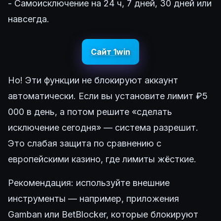
- Самоисключение на 24 ч, 7 дней, 30 дней или
навсегда.
Сайт 1win
Но! Эти функции не блокируют аккаунт
автоматически. Если вы установите лимит ₽5
000 в день, а потом решите «сделать
исключение сегодня» — система разрешит.
Это слабая защита по сравнению с
европейскими казино, где лимиты жёсткие.
Рекомендация: используйте внешние
инструменты — например, приложения
Gamban или BetBlocker, которые блокируют