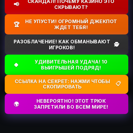
СКАНДАЛ! ПОЧЕМУ КАЗИНО ЭТО
📢
СКРЫВАЮТ?
НЕ УПУСТИ! ОГРОМНЫЙ ДЖЕКПОТ
🏆
ЖДЕТ ТЕБЯ!
РАЗОБЛАЧЕНИЕ! КАК ОБМАНЫВАЮТ
🕵️
ИГРОКОВ!
УДИВИТЕЛЬНАЯ УДАЧА! 10
🍀
ВЫИГРЫШЕЙ ПОДРЯД!
ССЫЛКА НА СЕКРЕТ: НАЖМИ ЧТОБЫ
📋
СКОПИРОВАТЬ
НЕВЕРОЯТНО! ЭТОТ ТРЮК
🌍
ЗАПРЕТИЛИ ВО ВСЕМ МИРЕ!