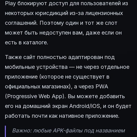
Play блокируют доступ для пользователей из
некоторых юрисдикций из-за лицензионных
соглашений. Поэтому один и тот же слот
может быть недоступен вам, даже если он
есть в каталоге.
Также сайт полностью адаптирован под
мобильные устройства — не через отдельное
приложение (которое не существует в
официальных магазинах), а через PWA
(Progressive Web App). Вы можете добавить
его на домашний экран Android/iOS, и он будет
работать почти как нативное приложение.
Важно: любые APK-файлы под названием