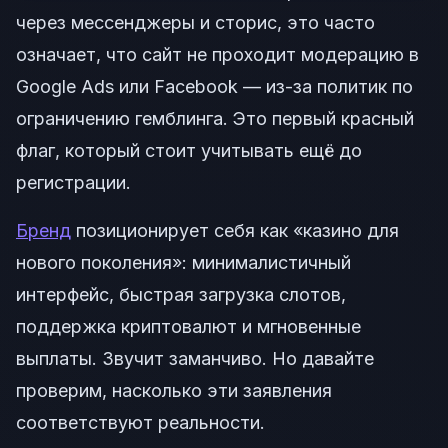
через мессенджеры и сторис, это часто
означает, что сайт не проходит модерацию в
Google Ads или Facebook — из-за политик по
ограничению гемблинга. Это первый красный
флаг, который стоит учитывать ещё до
регистрации.
Бренд
позиционирует себя как «казино для
нового поколения»: минималистичный
интерфейс, быстрая загрузка слотов,
поддержка криптовалют и мгновенные
выплаты. Звучит заманчиво. Но давайте
проверим, насколько эти заявления
соответствуют реальности.