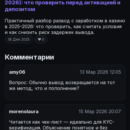
2026): что проверить перед активацией и
депозитом
Практичный разбор развод с заработком в казино
в 2025–2026: что проверить, как считать условия
и как снизить риск задержек вывода.
18 Дек 2025
❤ 0
Комментарии
amy06
13 Мар 2026 12:05
Вопрос: Обычно вывод возвращается на тот
же метод, что и пополнение?
morenolaura
15 Мар 2026 20:07
Читается как чек-лист — идеально для KYC-
верификация. Объяснение понятное и без