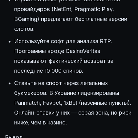
провайдеров (NetEnt, Pragmatic Play,
BGaming) предлагают бесплатные версии
слотов.
Используйте софт для анализа RTP.
Программы вроде CasinoVeritas
показывают фактический возврат за
последние 10 000 спинов.
Ставьте на спорт через легальных
букмекеров. В Украине лицензированы
Parimatch, Favbet, 1xBet (наземные пункты).
Онлайн-ставки у них — серая зона, но риск
ниже, чем в казино.
Вывод