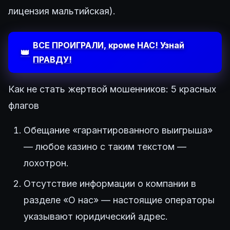
лицензия мальтийская).
ВСЕ ПРОИГРАЛИ, кроме НАС! Узнай
👑
ПРАВДУ!
Как не стать жертвой мошенников: 5 красных
флагов
Обещание «гарантированного выигрыша»
— любое казино с таким текстом —
лохотрон.
Отсутствие информации о компании в
разделе «О нас» — настоящие операторы
указывают юридический адрес.