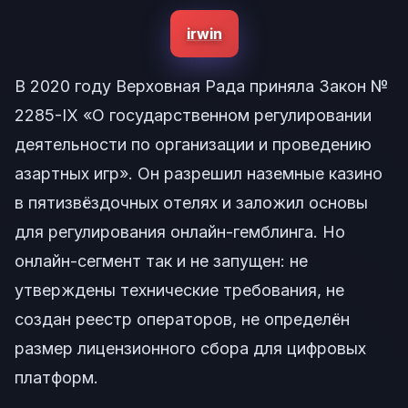
irwin
В 2020 году Верховная Рада приняла Закон №
2285-IX «О государственном регулировании
деятельности по организации и проведению
азартных игр». Он разрешил наземные казино
в пятизвёздочных отелях и заложил основы
для регулирования онлайн-гемблинга. Но
онлайн-сегмент так и не запущен: не
утверждены технические требования, не
создан реестр операторов, не определён
размер лицензионного сбора для цифровых
платформ.