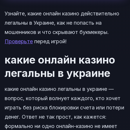
Узнайте, какие онлайн казино действительно
легальны в Украине, как не попасть на
мошенников и что скрывают букмекеры.
Проверьте
перед игрой!
какие онлайн казино
легальны в украине
какие онлайн казино легальны в украине —
вопрос, который волнует каждого, кто хочет
играть без риска блокировки счета или потери
денег. Ответ не так прост, как кажется:
формально ни одно онлайн-казино не имеет