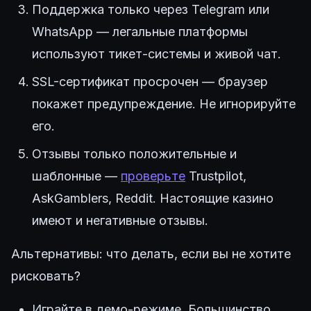
Поддержка только через Telegram или
WhatsApp — легальные платформы
используют тикет-системы и живой чат.
SSL-сертификат просрочен — браузер
покажет предупреждение. Не игнорируйте
его.
Отзывы только положительные и
шаблонные —
проверьте
Trustpilot,
AskGamblers, Reddit. Настоящие казино
имеют и негативные отзывы.
Альтернативы: что делать, если вы не хотите
рисковать?
Играйте в демо-режиме. Большинство