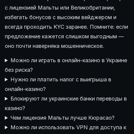
с лицензией Мальты или Великобритании,
избегать бонусов с высоким вейджером и
всегда проходить KYC заранее. Помните: если
предложение кажется слишком выгодным —
оно почти наверняка мошенническое.
Можно ли играть в онлайн-казино в Украине
без риска?
Нужно ли платить налог с выигрыша в
онлайн-казино?
Блокируют ли украинские банки переводы в
казино?
Чем лицензия Мальты лучше Кюрасао?
Можно ли использовать VPN для доступа к