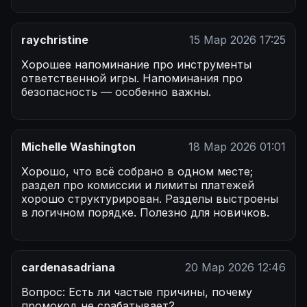
raychristine
15 Мар 2026 17:25
Хорошее напоминание про инструменты
ответственной игры. Напоминания про
безопасность — особенно важны.
Michelle Washington
18 Мар 2026 01:01
Хорошо, что всё собрано в одном месте;
раздел про комиссии и лимиты платежей
хорошо структурирован. Разделы выстроены
в логичном порядке. Полезно для новичков.
cardenasadriana
20 Мар 2026 12:46
Вопрос: Есть ли частые причины, почему
промокод не срабатывает?