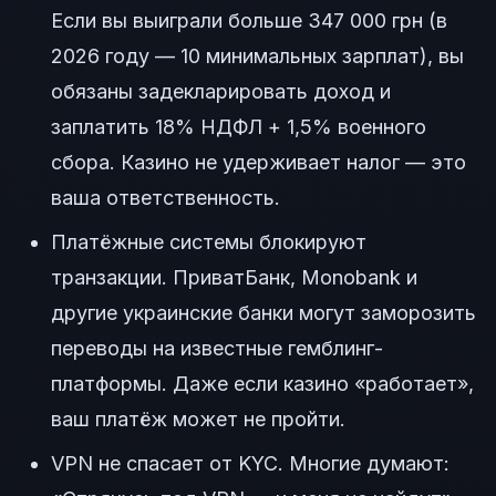
Если вы выиграли больше 347 000 грн (в
2026 году — 10 минимальных зарплат), вы
обязаны задекларировать доход и
заплатить 18% НДФЛ + 1,5% военного
сбора. Казино не удерживает налог — это
ваша ответственность.
Платёжные системы блокируют
транзакции. ПриватБанк, Monobank и
другие украинские банки могут заморозить
переводы на известные гемблинг-
платформы. Даже если казино «работает»,
ваш платёж может не пройти.
VPN не спасает от KYC. Многие думают: