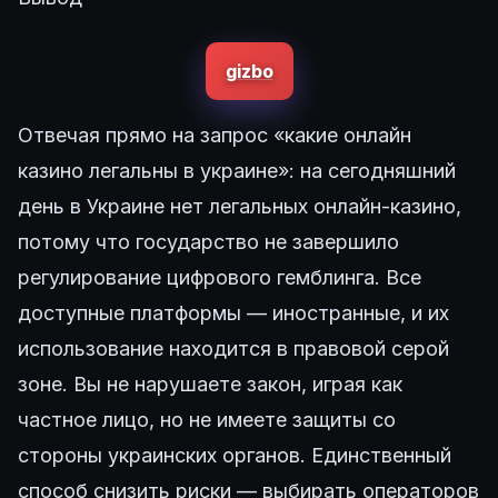
gizbo
Отвечая прямо на запрос «какие онлайн
казино легальны в украине»: на сегодняшний
день в Украине нет легальных онлайн-казино,
потому что государство не завершило
регулирование цифрового гемблинга. Все
доступные платформы — иностранные, и их
использование находится в правовой серой
зоне. Вы не нарушаете закон, играя как
частное лицо, но не имеете защиты со
стороны украинских органов. Единственный
способ снизить риски — выбирать операторов