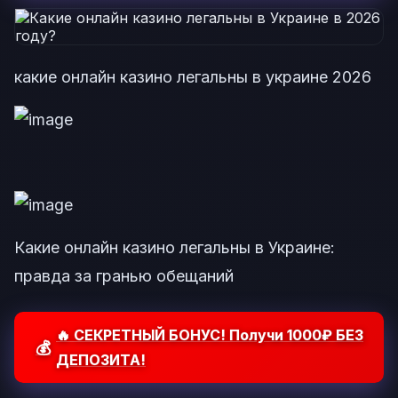
какие онлайн казино легальны в украине 2026
Какие онлайн казино легальны в Украине:
правда за гранью обещаний
🔥 СЕКРЕТНЫЙ БОНУС! Получи 1000₽ БЕЗ
💰
ДЕПОЗИТА!