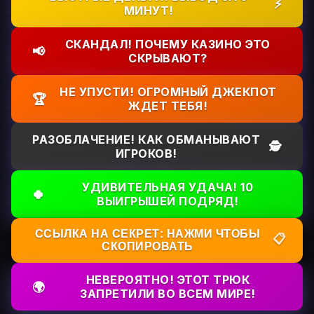
⚡
МИНУТ!
СКАНДАЛ! ПОЧЕМУ КАЗИНО ЭТО
📢
СКРЫВАЮТ?
НЕ УПУСТИ! ОГРОМНЫЙ ДЖЕКПОТ
🏆
ЖДЕТ ТЕБЯ!
РАЗОБЛАЧЕНИЕ! КАК ОБМАНЫВАЮТ
🕵️
ИГРОКОВ!
УДИВИТЕЛЬНАЯ УДАЧА! 10
🍀
ВЫИГРЫШЕЙ ПОДРЯД!
ССЫЛКА НА СЕКРЕТ: НАЖМИ ЧТОБЫ
📋
СКОПИРОВАТЬ
НЕВЕРОЯТНО! ЭТОТ ТРЮК
🌍
ЗАПРЕТИЛИ ВО ВСЕМ МИРЕ!