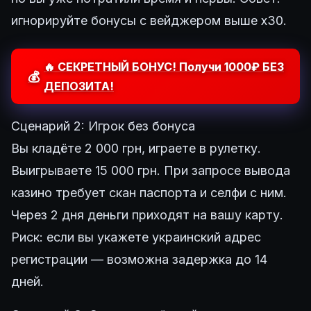
игнорируйте бонусы с вейджером выше x30.
🔥 СЕКРЕТНЫЙ БОНУС! Получи 1000₽ БЕЗ
💰
ДЕПОЗИТА!
Сценарий 2: Игрок без бонуса
Вы кладёте 2 000 грн, играете в рулетку.
Выигрываете 15 000 грн. При запросе вывода
казино требует скан паспорта и селфи с ним.
Через 2 дня деньги приходят на вашу карту.
Риск: если вы укажете украинский адрес
регистрации — возможна задержка до 14
дней.