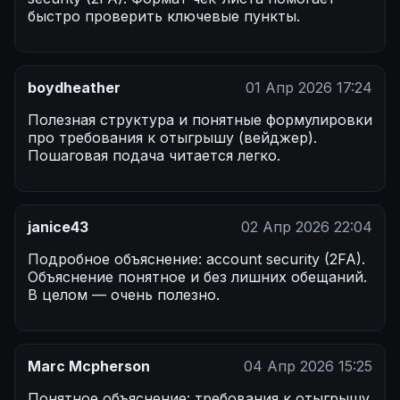
быстро проверить ключевые пункты.
boydheather
01 Апр 2026 17:24
Полезная структура и понятные формулировки
про требования к отыгрышу (вейджер).
Пошаговая подача читается легко.
janice43
02 Апр 2026 22:04
Подробное объяснение: account security (2FA).
Объяснение понятное и без лишних обещаний.
В целом — очень полезно.
Marc Mcpherson
04 Апр 2026 15:25
Понятное объяснение: требования к отыгрышу