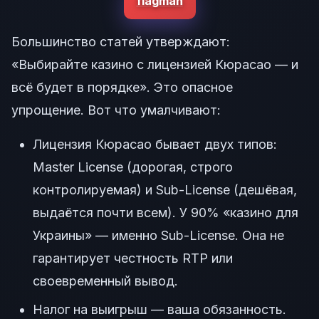
flagman
Большинство статей утверждают:
«Выбирайте казино с лицензией Кюрасао — и
всё будет в порядке». Это опасное
упрощение. Вот что умалчивают:
Лицензия Кюрасао бывает двух типов:
Master License (дорогая, строго
контролируемая) и Sub-License (дешёвая,
выдаётся почти всем). У 90% «казино для
Украины» — именно Sub-License. Она не
гарантирует честность RTP или
своевременный вывод.
Налог на выигрыш — ваша обязанность.