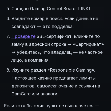
Curaçao Gaming Control Board: LINK1
Введите номер в поиск. Если данные не
совпадают — это подделка.
Проверьте
SSL-сертификат: кликните по
замку в адресной строке → «Сертификат»
→ убедитесь, что владелец — не частное
лицо, а компания.
Изучите раздел «Responsible Gaming».
Настоящее казино предлагает лимиты
депозитов, самоисключение и ссылки на
GamCare или аналоги.
Если хотя бы один пункт не выполняется —