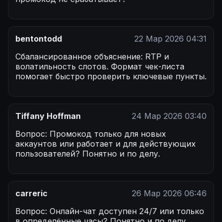
bentontodd
22 Мар 2026 04:31
Сбалансированное объяснение: RTP и
волатильность слотов. Формат чек-листа
помогает быстро проверить ключевые пункты.
Tiffany Hoffman
24 Мар 2026 03:40
Вопрос: Промокод только для новых
аккаунтов или работает и для действующих
пользователей? Понятно и по делу.
carreric
26 Мар 2026 06:46
Вопрос: Онлайн-чат доступен 24/7 или только
в определённые часы? Понятно и по делу.