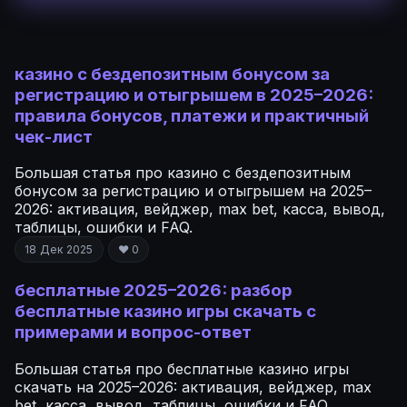
казино с бездепозитным бонусом за
регистрацию и отыгрышем в 2025–2026:
правила бонусов, платежи и практичный
чек-лист
Большая статья про казино с бездепозитным
бонусом за регистрацию и отыгрышем на 2025–
2026: активация, вейджер, max bet, касса, вывод,
таблицы, ошибки и FAQ.
18 Дек 2025
❤ 0
бесплатные 2025–2026: разбор
бесплатные казино игры скачать с
примерами и вопрос-ответ
Большая статья про бесплатные казино игры
скачать на 2025–2026: активация, вейджер, max
bet, касса, вывод, таблицы, ошибки и FAQ.