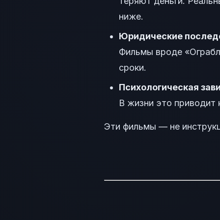
теряют деньги. Реальн
ниже.
Юридические послед
Фильмы вроде «Ограбл
сроки.
Психологическая зав
В жизни это приводит
Эти фильмы — не инструкц