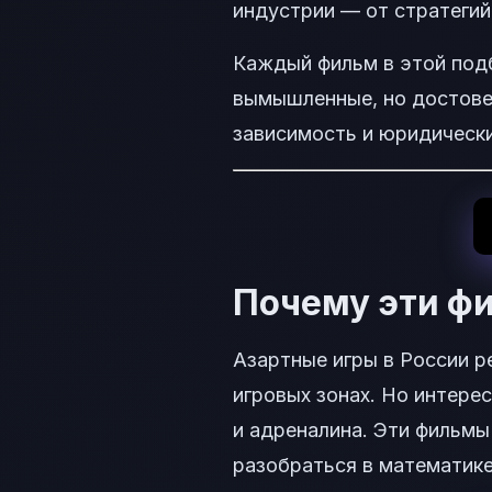
индустрии — от стратегий
Каждый фильм в этой подб
вымышленные, но достовер
зависимость и юридически
Почему эти ф
Азартные игры в России р
игровых зонах. Но интерес
и адреналина. Эти фильмы
разобраться в математике