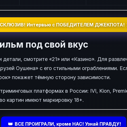
СКЛЮЗИВ! Интервью с ПОБЕДИТЕЛЕМ ДЖЕКПОТА!
ильм под свой вкус
и детали, смотрите «21» или «Казино». Для развле
узей Оушена» с его стильными ограблениями. Ес
рок» покажет тёмную сторону зависимости.
риминговых платформах в России: IVI, Kion, Prem
во картин имеют маркировку 18+.
👑
ВСЕ ПРОИГРАЛИ, кроме НАС! Узнай ПРАВДУ!