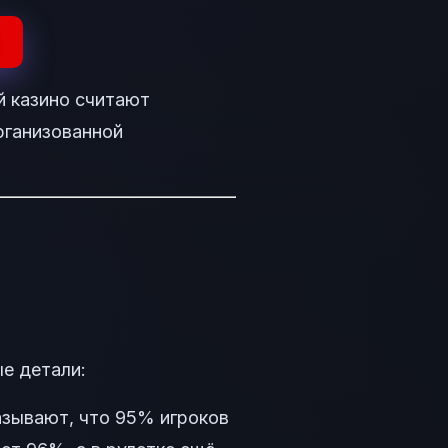
й казино считают
рганизованной
е детали:
казывают, что 95% игроков