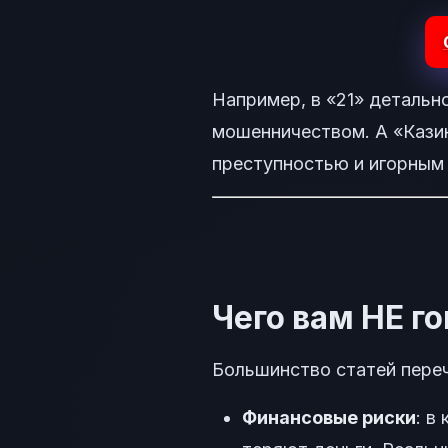
Например, в «21» детальн
мошенничеством. А «Кази
преступностью и игорным 
Чего вам НЕ го
Большинство статей пере
Финансовые риски
: в