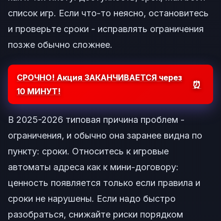
список игр. Если что-то неясно, остановитесь
и проверьте сроки - исправлять ограничения
позже обычно сложнее.
СРОЧНО! Акция ЗАКАНЧИВАЕТСЯ через
⏰
10 МИНУТ!
В 2025-2026 типовая причина проблем -
ограничения, и обычно она заранее видна по
пункту: сроки. Относитесь к игровые
автоматы адреса как к мини-договору:
ценность появляется только если правила и
сроки не нарушены. Если надо быстро
разобраться, снижайте риски порядком