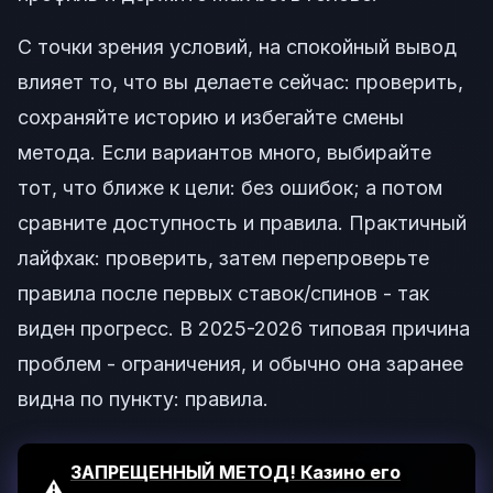
С точки зрения условий, на спокойный вывод
влияет то, что вы делаете сейчас: проверить,
сохраняйте историю и избегайте смены
метода. Если вариантов много, выбирайте
тот, что ближе к цели: без ошибок; а потом
сравните доступность и правила. Практичный
лайфхак: проверить, затем перепроверьте
правила после первых ставок/спинов - так
виден прогресс. В 2025-2026 типовая причина
проблем - ограничения, и обычно она заранее
видна по пункту: правила.
ЗАПРЕЩЕННЫЙ МЕТОД! Казино его
⚠️