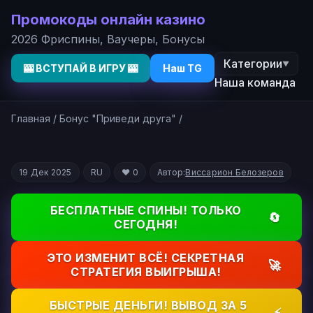
Промокоды онлайн казино
2026 Фриспины, Ваучеры, Бонусы
Категории
▼
🎰 ВСТУПАЙ В ИГРУ 🎰
Наш TG
Наша команда
Главная
/
Бонус "Приведи друга"
/
19 Дек 2025
RU
❤ 0
Автор:
Виссарион Белозеров
БЕСПЛАТНЫЕ СПИНЫ! ТОЛЬКО
🔄
СЕГОДНЯ!
ЭТО ИЗМЕНИТ ВСЁ! СЕКРЕТНАЯ
🚀
СТРАТЕГИЯ ВЫИГРЫША!
БЫСТРЫЕ ДЕНЬГИ! ВЫВОД ЗА 5
⚡