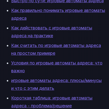
Быстро по сути: игровые автоматы адреса
Как правильно понимать игровые автоматы
адреса
Как действовать с игровые автоматы
адреса на практике
Как считать по игровые автоматы адреса
на простом примере
Условия по игровые автоматы адреса: что
важно
игровые автоматы адреса: плюсы/минусы
и что с этим делать
Короткая таблица: игровые автоматы
адреса - проблема/решение