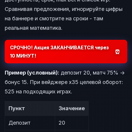
Сравнивая предложения, игнорируйте цифры
на баннере и смотрите на сроки - там
реальная математика.
СРОЧНО! Акция ЗАКАНЧИВАЕТСЯ через
⏰
10 МИНУТ!
Пример (условный):
депозит 20, матч 75% ->
бонус 15. При вейджере x35 целевой оборот:
525 на подходящих играх.
Пункт
Значение
Депозит
20