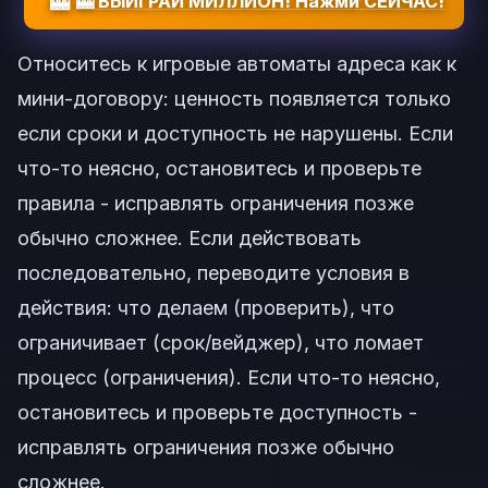
🎰
🎰 ВЫИГРАЙ МИЛЛИОН! Нажми СЕЙЧАС!
Относитесь к игровые автоматы адреса как к
мини-договору: ценность появляется только
если сроки и доступность не нарушены. Если
что-то неясно, остановитесь и проверьте
правила - исправлять ограничения позже
обычно сложнее. Если действовать
последовательно, переводите условия в
действия: что делаем (проверить), что
ограничивает (срок/вейджер), что ломает
процесс (ограничения). Если что-то неясно,
остановитесь и проверьте доступность -
исправлять ограничения позже обычно
сложнее.