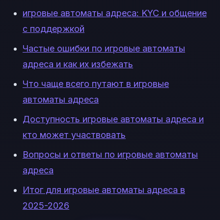
игровые автоматы адреса: KYC и общение
с поддержкой
Частые ошибки по игровые автоматы
адреса и как их избежать
Что чаще всего путают в игровые
автоматы адреса
Доступность игровые автоматы адреса и
кто может участвовать
Вопросы и ответы по игровые автоматы
адреса
Итог для игровые автоматы адреса в
2025-2026