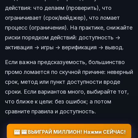
действия: что делаем (проверить), что
ограничивает (срок/вейджер), что ломает
процесс (ограничения). На практике, снижайте
риски порядком действий: доступность ->
активация -> игры -> верификация -> вывод.
Если важна предсказуемость, большинство
промо ломается по скучной причине: неверный
срок, метод или пункт доступности вроде
сроки. Если вариантов много, выбирайте тот,
что ближе к цели: без ошибок; а потом
сравните правила и доступность.
🎰
🎰 ВЫИГРАЙ МИЛЛИОН! Нажми СЕЙЧАС!