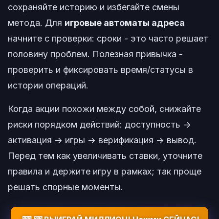
сохраняйте историю и избегайте смены
метода. Для
игровые автоматы адреса
начните с проверки: сроки - это часто решает
половину проблем. Полезная привычка -
проверить и фиксировать время/статусы в
истории операций.
Когда акции похожи между собой, снижайте
риски порядком действий: доступность ->
активация -> игры -> верификация -> вывод.
Перед тем как увеличивать ставки, уточните
правила и держите игру в рамках; так проще
решать спорные моменты.