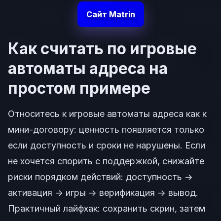
Сайт Matrin
Как считать по игровые
автоматы адреса на
простом примере
Относитесь к игровые автоматы адреса как к
мини-договору: ценность появляется только
если доступность и сроки не нарушены. Если
не хочется спорить с поддержкой, снижайте
риски порядком действий: доступность ->
активация -> игры -> верификация -> вывод.
Практичный лайфхак: сохранить скрин, затем