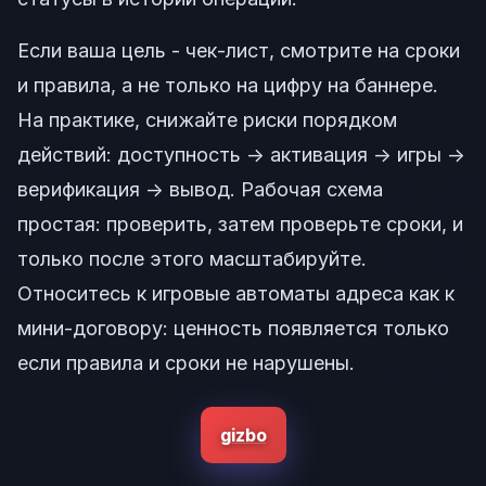
Если ваша цель - чек-лист, смотрите на сроки
и правила, а не только на цифру на баннере.
На практике, снижайте риски порядком
действий: доступность -> активация -> игры ->
верификация -> вывод. Рабочая схема
простая: проверить, затем проверьте сроки, и
только после этого масштабируйте.
Относитесь к игровые автоматы адреса как к
мини-договору: ценность появляется только
если правила и сроки не нарушены.
gizbo