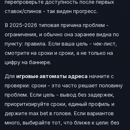
перепроверьте доступность после первых
ставок/спинов - так виден прогресс.
В 2025-2026 типовая причина проблем -
ограничения, и обычно она заранее видна по
пункту: правила. Если ваша цель - чек-лист,
смотрите на сроки и сроки, а не только на
цифру на баннере.
Для
игровые автоматы адреса
начните с
проверки: сроки - это часто решает половину
проблем. Если цель - вывод без задержек,
приоритизируйте сроки, единый профиль и
держите max bet в голове. Если вариантов
много, выбирайте тот, что ближе к цели: без