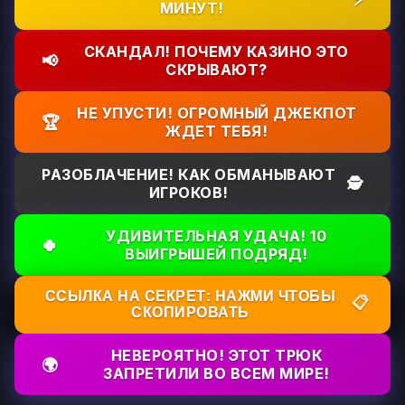
МИНУТ!
СКАНДАЛ! ПОЧЕМУ КАЗИНО ЭТО
📢
СКРЫВАЮТ?
НЕ УПУСТИ! ОГРОМНЫЙ ДЖЕКПОТ
🏆
ЖДЕТ ТЕБЯ!
РАЗОБЛАЧЕНИЕ! КАК ОБМАНЫВАЮТ
🕵️
ИГРОКОВ!
УДИВИТЕЛЬНАЯ УДАЧА! 10
🍀
ВЫИГРЫШЕЙ ПОДРЯД!
ССЫЛКА НА СЕКРЕТ: НАЖМИ ЧТОБЫ
📋
СКОПИРОВАТЬ
НЕВЕРОЯТНО! ЭТОТ ТРЮК
🌍
ЗАПРЕТИЛИ ВО ВСЕМ МИРЕ!