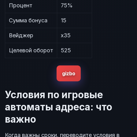
Процент
75%
Сумма бонуса
15
Вейджер
x35
Целевой оборот
525
gizbo
Условия по игровые
автоматы адреса: что
важно
Когда важны сроки, переводите условия в