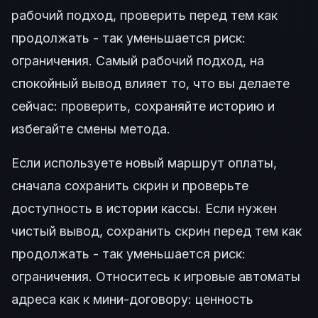
рабочий подход, проверить перед тем как
продолжать - так уменьшается риск:
ограничения. Самый рабочий подход, на
спокойный вывод влияет то, что вы делаете
сейчас: проверить, сохраняйте историю и
избегайте смены метода.
Если используете новый маршрут оплаты,
сначала сохранить скрин и проверьте
доступность в истории кассы. Если нужен
чистый вывод, сохранить скрин перед тем как
продолжать - так уменьшается риск:
ограничения. Относитесь к игровые автоматы
адреса как к мини-договору: ценность