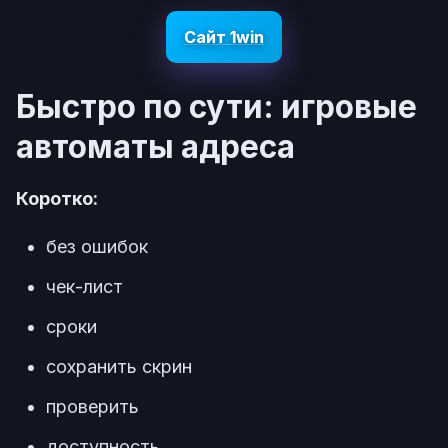
Сайт 1win
Быстро по сути: игровые
автоматы адреса
Коротко:
без ошибок
чек-лист
сроки
сохранить скрин
проверить
доступность