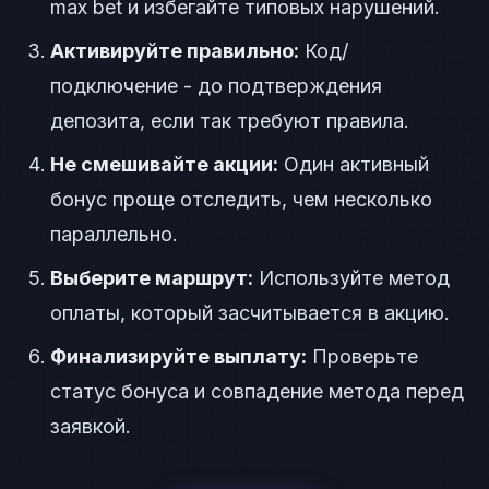
max bet и избегайте типовых нарушений.
Активируйте правильно:
Код/
подключение - до подтверждения
депозита, если так требуют правила.
Не смешивайте акции:
Один активный
бонус проще отследить, чем несколько
параллельно.
Выберите маршрут:
Используйте метод
оплаты, который засчитывается в акцию.
Финализируйте выплату:
Проверьте
статус бонуса и совпадение метода перед
заявкой.