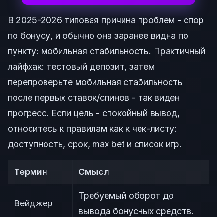
В 2025-2026 типовая причина проблем - спор
по бонусу, и обычно она заранее видна по
пункту: мобильная стабильность. Практичный
лайфхак: тестовый депозит, затем
перепроверьте мобильная стабильность
после первых ставок/спинов - так виден
прогресс. Если цель - спокойный вывод,
относитесь к правилам как к чек-листу:
доступность, срок, max bet и список игр.
Термин
Смысл
Требуемый оборот до
Вейджер
вывода бонусных средств.