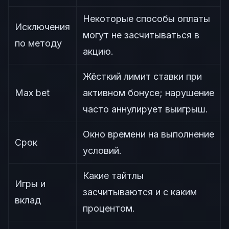
Некоторые способы оплаты
Исключения
могут не засчитываться в
по методу
акцию.
Жёсткий лимит ставки при
Max bet
активном бонусе; нарушение
часто аннулирует выигрыш.
Окно времени на выполнение
Срок
условий.
Какие тайтлы
Игры и
засчитываются и с каким
вклад
процентом.