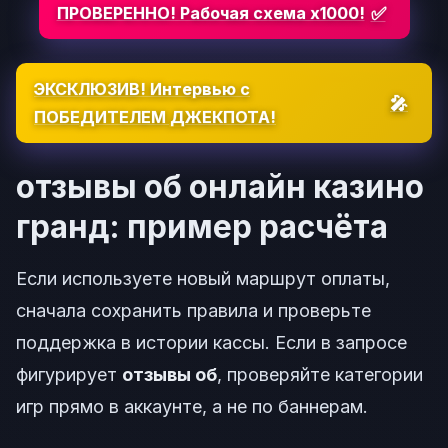
✅
ПРОВЕРЕННО! Рабочая схема x1000!
ЭКСКЛЮЗИВ! Интервью с
🎤
ПОБЕДИТЕЛЕМ ДЖЕКПОТА!
отзывы об онлайн казино
гранд: пример расчёта
Если используете новый маршрут оплаты,
сначала сохранить правила и проверьте
поддержка в истории кассы. Если в запросе
фигурирует
отзывы об
, проверяйте категории
игр прямо в аккаунте, а не по баннерам.