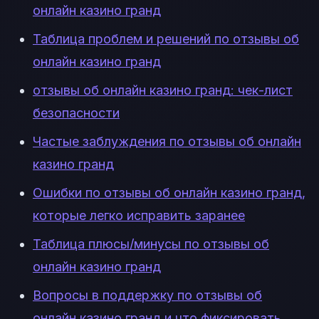
онлайн казино гранд
Таблица проблем и решений по отзывы об
онлайн казино гранд
отзывы об онлайн казино гранд: чек-лист
безопасности
Частые заблуждения по отзывы об онлайн
казино гранд
Ошибки по отзывы об онлайн казино гранд,
которые легко исправить заранее
Таблица плюсы/минусы по отзывы об
онлайн казино гранд
Вопросы в поддержку по отзывы об
онлайн казино гранд и что фиксировать