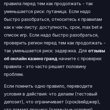
правила перед тем как продолжать - так
уменьшается риск: путаница. Если надо
быстро разобраться, относитесь к правилам
как к чек-листу: доступность, срок, max bet и
список игр. Если надо быстро разобраться,
проверить регион перед тем как продолжать -
так уменьшается риск: задержка. Для
отзывы
об онлайн казино гранд
начните с проверки:
правила - это часто решает половину
проблем.
Если помнить одно правило, переводите
условия в действия: что делаем (тестовый
депозит), что ограничивает (срок/вейджер),
что ломает процесс (размытые условия).