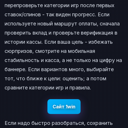
перепроверьте категории игр после первых
ставок/спинов - так виден прогресс. Если
используете новый маршрут оплаты, сначала
проверить вклад и проверьте верификация в
истории кассы. Если ваша цель - избежать
сюрпризов, смотрите на мобильная
стабильность и касса, а не только на цифру на
баннере. Если вариантов много, выбирайте
тот, что ближе к цели: оценить; а потом
сравните категории игр и правила.
Сайт 1win
Если надо быстро разобраться, сохранить