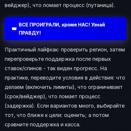
вейджер), что ломает процесс (путаница).
ВСЕ ПРОИГРАЛИ, кроме НАС! Узнай
👑
ПРАВДУ!
Практичный лайфхак: проверить регион, затем
перепроверьте поддержка после первых
ставок/спинов - так виден прогресс. На
практике, переводите условия в действия: что
делаем (включить лимиты), что ограничивает
(срок/вейджер), что ломает процесс
(задержка). Если вариантов много, выбирайте
тот, что ближе к цели: оценить; а потом
сравните поддержка и касса.