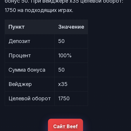
бонус 50. При вейджере x35 целевой оборот:
1750 на подходящих играх.
Пункт
Значение
Депозит
50
Процент
100%
Сумма бонуса
50
Вейджер
x35
Целевой оборот
1750
Сайт Beef