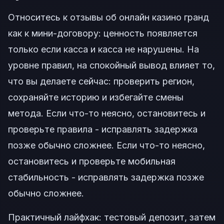
Относитесь к отзывы об онлайн казино гранд
как к мини-договору: ценность появляется
только если касса и касса не нарушены. На
уровне правил, на спокойный вывод влияет то,
что вы делаете сейчас: проверить регион,
сохраняйте историю и избегайте смены
метода. Если что-то неясно, остановитесь и
проверьте правила - исправлять задержка
позже обычно сложнее. Если что-то неясно,
остановитесь и проверьте мобильная
стабильность - исправлять задержка позже
обычно сложнее.
Практичный лайфхак: тестовый депозит, затем