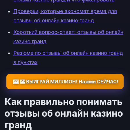
Проверки, которые экономят время для
отзывы об онлайн казино гранд
Короткий вопрос-ответ: отзывы об онлайн
казино гранд
Резюме по отзывы об онлайн казино гранд
в пунктах
🎰
🎰 ВЫИГРАЙ МИЛЛИОН! Нажми СЕЙЧАС!
Как правильно понимать
отзывы об онлайн казино
гранд