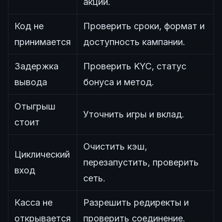
акции.
Код не
Проверить сроки, формат и
принимается
доступность кампании.
Задержка
Проверить KYC, статус
вывода
бонуса и метод.
Отыгрыш
Уточнить игры и вклад.
стоит
Очистить кэш,
Циклический
перезапустить, проверить
вход
сеть.
Касса не
Разрешить редиректы и
открывается
проверить соединение.