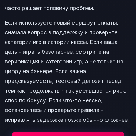
часто решает половину проблем.
Если используете новый маршрут оплаты,
сначала вопрос в поддержку и проверьте
категории игр в истории кассы. Если ваша
цель - играть безопаснее, смотрите на
верификация и категории игр, а не только на
цифру на баннере. Если важна
предсказуемость, тестовый депозит перед
тем как продолжать - так уменьшается риск:
спор по бонусу. Если что-то неясно,
остановитесь и проверьте правила -
исправлять задержка позже обычно сложнее.