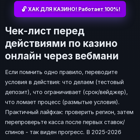
🔓
ХАК ДЛЯ КАЗИНО! Работает 100%!
Чек-лист перед
действиями по казино
онлайн через вебмани
Если помнить одно правило, переводите
условия в действия: что делаем (тестовый
депозит), что ограничивает (срок/вейджер),
что ломает процесс (размытые условия).
Практичный лайфхак: проверить регион, затем
перепроверьте касса после первых ставок/
спинов - так виден прогресс. В 2025-2026