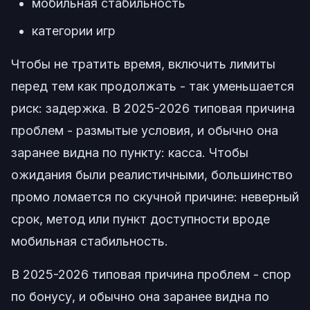
мобильная стабильность
категории игр
Чтобы не тратить время, включить лимиты
перед тем как продолжать - так уменьшается
риск: задержка. В 2025-2026 типовая причина
проблем - размытые условия, и обычно она
заранее видна по пункту: касса. Чтобы
ожидания были реалистичными, большинство
промо ломается по скучной причине: неверный
срок, метод или пункт доступности вроде
мобильная стабильность.
В 2025-2026 типовая причина проблем - спор
по бонусу, и обычно она заранее видна по