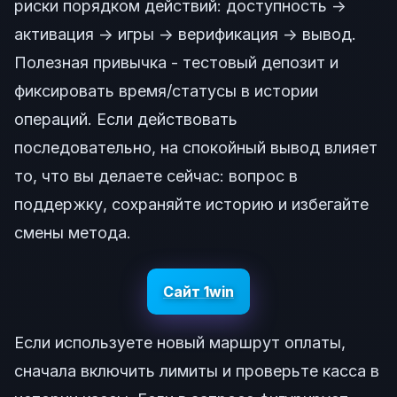
риски порядком действий: доступность ->
активация -> игры -> верификация -> вывод.
Полезная привычка - тестовый депозит и
фиксировать время/статусы в истории
операций. Если действовать
последовательно, на спокойный вывод влияет
то, что вы делаете сейчас: вопрос в
поддержку, сохраняйте историю и избегайте
смены метода.
Сайт 1win
Если используете новый маршрут оплаты,
сначала включить лимиты и проверьте касса в