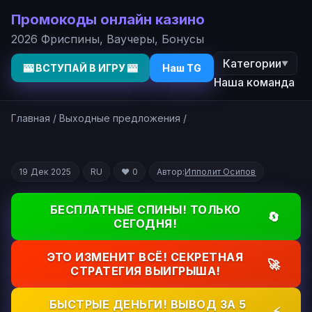
Промокоды онлайн казино
2026 Фриспины, Ваучеры, Бонусы
Категории
▼
🎰 ВСТУПАЙ В ИГРУ 🎰
Наш TG
Наша команда
Главная
/
Выходные предложения
/
19 Дек 2025
RU
❤ 0
Автор:
Ипполит Осипов
БЕСПЛАТНЫЕ СПИНЫ! ТОЛЬКО
🔄
СЕГОДНЯ!
ЭТО ИЗМЕНИТ ВСЁ! СЕКРЕТНАЯ
🚀
СТРАТЕГИЯ ВЫИГРЫША!
БЫСТРЫЕ ДЕНЬГИ! ВЫВОД ЗА 5
⚡