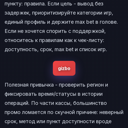
пункту: правила. Если цель - вывод без
задержек, приоритизируйте категории игр,
единый профиль и держите max bet в голове.
Если не хочется спорить с поддержкой,
относитесь к правилам как к чек-листу:
доступность, срок, max bet и список игр.
gizbo
Полезная привычка - проверить регион и
фиксировать время/статусы в истории
операций. По части кассы, большинство
промо ломается по скучной причине: неверный
срок, метод или пункт доступности вроде