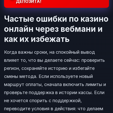
ДЕПОЗИТА!
Частые ошибки по казино
онлайн через вебмани и
как их избежать
Когда важны сроки, на спокойный вывод
влияет то, что вы делаете сейчас: проверить
регион, сохраняйте историю и избегайте
смены метода. Если используете новый
маршрут оплаты, сначала включить лимиты и
проверьте поддержка в истории кассы. Если
не хочется спорить с поддержкой,
переводите условия в действия: что делаем