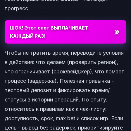
прогресс.
ШОК! Этот слот ВЫПЛАЧИВАЕТ
🎯
КАЖДЫЙ РАЗ!
Чтобы не тратить время, переводите условия
в действия: что делаем (проверить регион),
что ограничивает (срок/вейджер), что ломает
процесс (задержка). Полезная привычка -
тестовый депозит и фиксировать время/
статусы в истории операций. По опыту,
относитесь к правилам как к чек-листу:
доступность, срок, max bet и список игр. Если
цель - вывод без задержек, приоритизируйте