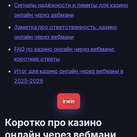
Сигналы надёжности и лимиты для казино
онлайн через вебмани
Заметка про ответственность: казино
онлайн через вебмани
FAQ по казино онлайн через вебмани:
короткие ответы
Итог для казино онлайн через вебмани в
2025-2026
irwin
Коротко про казино
онлайн через вебмани