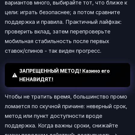
вариантов много, выбирайте тот, что ближе к
цели: играть безопаснее; а потом сравните
поддержка и правила. Практичный лайфхак:
проверить вклад, затем перепроверьте
мобильная стабильность после первых
ставок/спинов - так виден прогресс.
ЗАПРЕЩЕННЫЙ МЕТОД! Казино его
⚠️
НЕНАВИДЯТ!
Чтобы не тратить время, большинство промо
ломается по скучной причине: неверный срок,
метод или пункт доступности вроде
поддержка. Когда важны сроки, снижайте