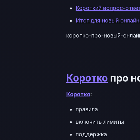
Короткий вопрос-ответ
Итог для новый онлайн
коротко-про-новый-онлайн
Коротко
про н
Коротко
:
правила
включить лимиты
поддержка