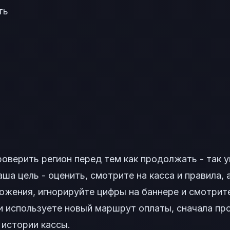
ть
роверить регион перед тем как продолжать - так 
ша цель - оценить, смотрите на касса и правила, а
ожения, игнорируйте цифры на баннере и смотрите 
и используете новый маршрут оплаты, сначала про
 истории кассы.