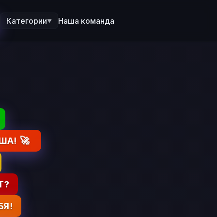
Категории
Наша команда
▼
🚀
ША!
Т?
БЯ!