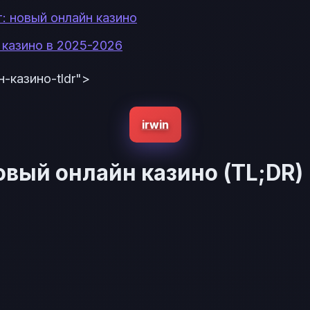
: новый онлайн казино
 казино в 2025-2026
-казино-tldr">
irwin
овый онлайн казино (TL;DR)