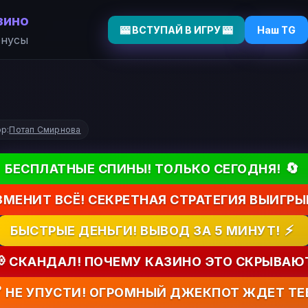
зино
🎰 ВСТУПАЙ В ИГРУ 🎰
Наш TG
онусы
р:
Потап Смирнова
🔄
БЕСПЛАТНЫЕ СПИНЫ! ТОЛЬКО СЕГОДНЯ!
ЗМЕНИТ ВСЁ! СЕКРЕТНАЯ СТРАТЕГИЯ ВЫИГРЫ
⚡
БЫСТРЫЕ ДЕНЬГИ! ВЫВОД ЗА 5 МИНУТ!

СКАНДАЛ! ПОЧЕМУ КАЗИНО ЭТО СКРЫВАЮ

НЕ УПУСТИ! ОГРОМНЫЙ ДЖЕКПОТ ЖДЕТ ТЕ