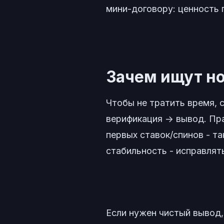
мини-договору: ценность 
Зачем ищут но
Чтобы не тратить время, с
верификация -> вывод. Пр
первых ставок/спинов - та
стабильность - исправлят
Если нужен чистый вывод,