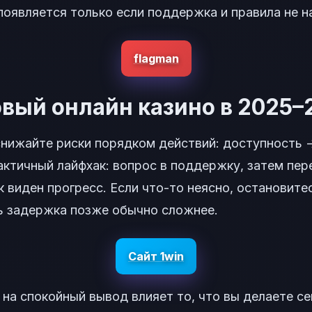
появляется только если поддержка и правила не 
flagman
вый онлайн казино в 2025–
нижайте риски порядком действий: доступность ->
актичный лайфхак: вопрос в поддержку, затем пер
к виден прогресс. Если что-то неясно, остановит
ь задержка позже обычно сложнее.
Сайт 1win
 на спокойный вывод влияет то, что вы делаете се