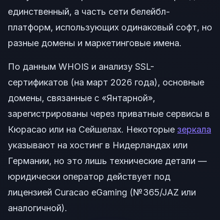
единственный, а часть сети белейбл-
платформ, использующих одинаковый софт, но
разные домены и маркетинговые имена.
По данным WHOIS и анализу SSL-
сертификатов (на март 2026 года), основные
домены, связанные с «Янтарной»,
зарегистрированы через приватные сервисы в
Кюрасао или на Сейшелах. Некоторые
зеркала
указывают на хостинг в Нидерландах или
Германии, но это лишь технические детали —
юридически оператор действует под
лицензией Curacao eGaming (№365/JAZ или
аналогичной).