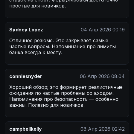
простые для новичков.
Sydney Lopez
04 Апр 2026 00:19
Отличное резюме. Это закрывает самые
частые вопросы. Напоминание про лимиты
банка всегда к месту.
conniesnyder
06 Апр 2026 08:04
Хороший обзор; это формирует реалистичные
ожидания по частые проблемы со входом.
Напоминания про безопасность — особенно
важны. Полезно для новичков.
campbellkelly
08 Апр 2026 02:42