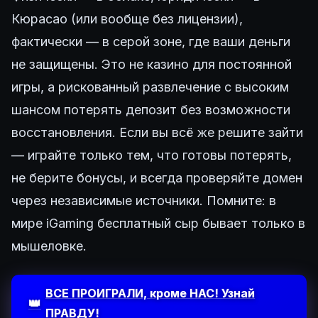
Кюрасао (или вообще без лицензии),
фактически — в серой зоне, где ваши деньги
не защищены. Это не казино для постоянной
игры, а рискованный развлечение с высоким
шансом потерять депозит без возможности
восстановления. Если вы всё же решите зайти
— играйте только тем, что готовы потерять,
не берите бонусы, и всегда проверяйте домен
через независимые источники. Помните: в
мире iGaming бесплатный сыр бывает только в
мышеловке.
ВСЕ ПРОИГРАЛИ, кроме НАС! Узнай
👑
ПРАВДУ!