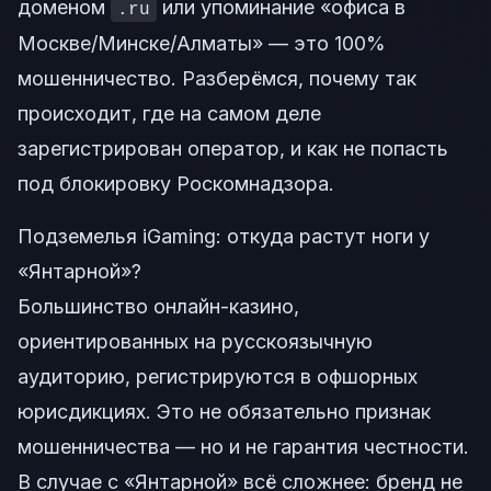
доменом
или упоминание «офиса в
.ru
Москве/Минске/Алматы» — это 100%
мошенничество. Разберёмся, почему так
происходит, где на самом деле
зарегистрирован оператор, и как не попасть
под блокировку Роскомнадзора.
Подземелья iGaming: откуда растут ноги у
«Янтарной»?
Большинство онлайн-казино,
ориентированных на русскоязычную
аудиторию, регистрируются в офшорных
юрисдикциях. Это не обязательно признак
мошенничества — но и не гарантия честности.
В случае с «Янтарной» всё сложнее: бренд не