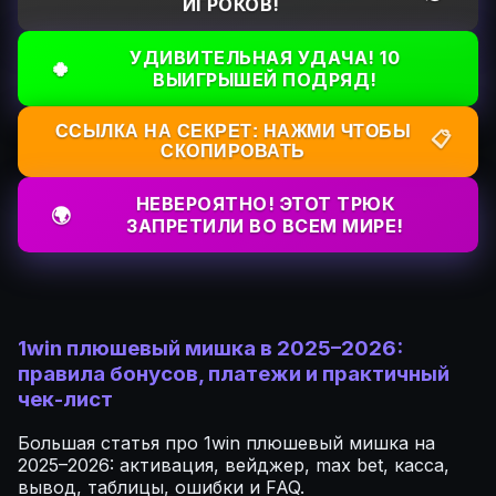
ИГРОКОВ!
УДИВИТЕЛЬНАЯ УДАЧА! 10
🍀
ВЫИГРЫШЕЙ ПОДРЯД!
ССЫЛКА НА СЕКРЕТ: НАЖМИ ЧТОБЫ
📋
СКОПИРОВАТЬ
НЕВЕРОЯТНО! ЭТОТ ТРЮК
🌍
ЗАПРЕТИЛИ ВО ВСЕМ МИРЕ!
1win плюшевый мишка в 2025–2026:
правила бонусов, платежи и практичный
чек-лист
Большая статья про 1win плюшевый мишка на
2025–2026: активация, вейджер, max bet, касса,
вывод, таблицы, ошибки и FAQ.