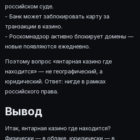
российском суде.
- Банк может заблокировать карту за
транзакции в казино.
- Роскомнадзор активно блокирует домены —
новые появляются ежедневно.
Поэтому вопрос «янтарная казино где
находится» — не географический, а
юридический. Ответ: нигде в рамках
российского права.
Вывод
Итак, янтарная казино где находится?
Физически — в облаке, юридически — в