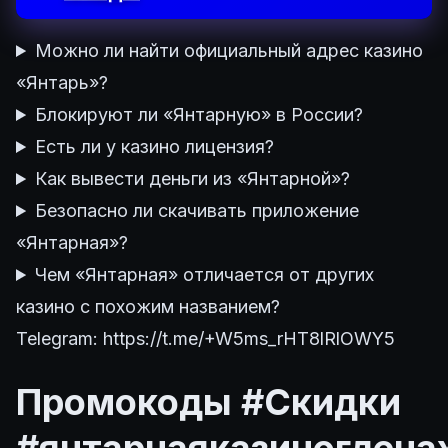
Можно ли найти официальный адрес казино
«Янтарь»?
Блокируют ли «Янтарную» в России?
Есть ли у казино лицензия?
Как вывести деньги из «Янтарной»?
Безопасно ли скачивать приложение
«Янтарная»?
Чем «Янтарная» отличается от других
казино с похожим названием?
Telegram: https://t.me/+W5ms_rHT8lRlOWY5
Промокоды #Скидки