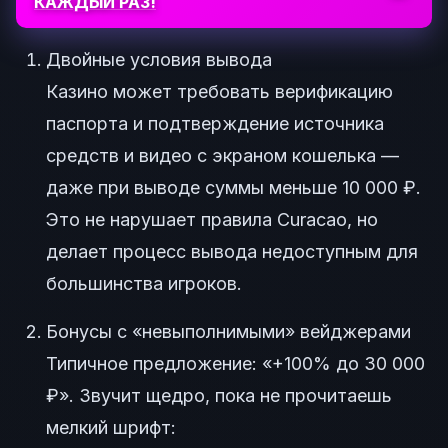
КАЖДЫЙ РАЗ!
Двойные условия вывода
Казино может требовать верификацию
паспорта и подтверждение источника
средств и видео с экраном кошелька —
даже при выводе суммы меньше 10 000 ₽.
Это не нарушает правила Curacao, но
делает процесс вывода недоступным для
большинства игроков.
Бонусы с «невыполнимыми» вейджерами
Типичное предложение: «+100% до 30 000
₽». Звучит щедро, пока не прочитаешь
мелкий шрифт: