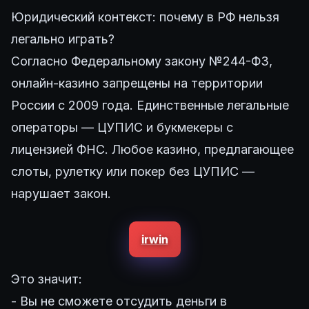
Юридический контекст: почему в РФ нельзя
легально играть?
Согласно Федеральному закону №244-ФЗ,
онлайн-казино запрещены на территории
России с 2009 года. Единственные легальные
операторы — ЦУПИС и букмекеры с
лицензией ФНС. Любое казино, предлагающее
слоты, рулетку или покер без ЦУПИС —
нарушает закон.
irwin
Это значит:
- Вы не сможете отсудить деньги в