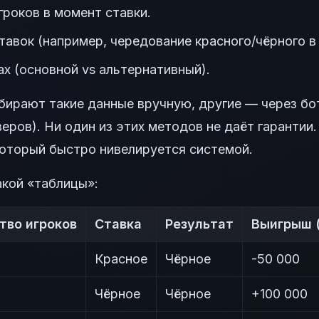
гроков в момент ставки.
авок (например, чередование красного/чёрного в 
х (основной vs альтернативный).
ирают такие данные вручную, другие — через бо
еров). Ни один из этих методов не даёт гаранти
который быстро нивелируется системой.
акой «таблицы»:
тво игроков
Ставка
Результат
Выигрыш 
Красное
Чёрное
-50 000
Чёрное
Чёрное
+100 000