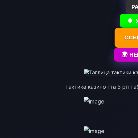
Р
🍀
ССЫ
🌍
НЕ
тактика казино гта 5 рп т