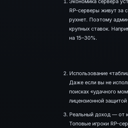
Экономика сервера уст
RP-серверы живут за с
рухнет. Поэтому адми
крупных ставок. Напри
на 15–30%.
Использование «табли
Даже если вы не испол
поисках «удачного мом
лицензионной защитой (
Реальный доход — от к
Топовые игроки RP-сер