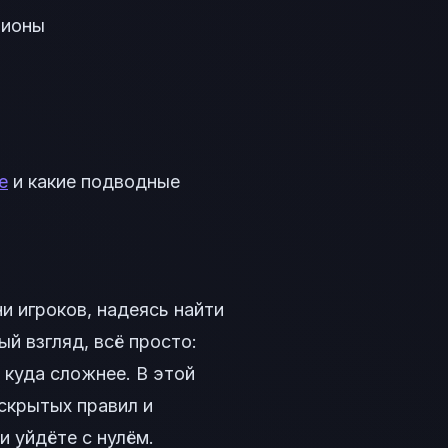
лионы
е
и какие подводные
и игроков, надеясь найти
ый взгляд, всё просто:
 куда сложнее. В этой
 скрытых правил и
и уйдёте с нулём.