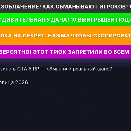
АЗОБЛАЧЕНИЕ! КАК ОБМАНЫВАЮТ ИГРОКОВ!
УДИВИТЕЛЬНАЯ УДАЧА! 10 ВЫИГРЫШЕЙ ПОД
ЛКА НА СЕКРЕТ: НАЖМИ ЧТОБЫ СКОПИРОВА
ВЕРОЯТНО! ЭТОТ ТРЮК ЗАПРЕТИЛИ ВО ВСЕМ
аблица 2026