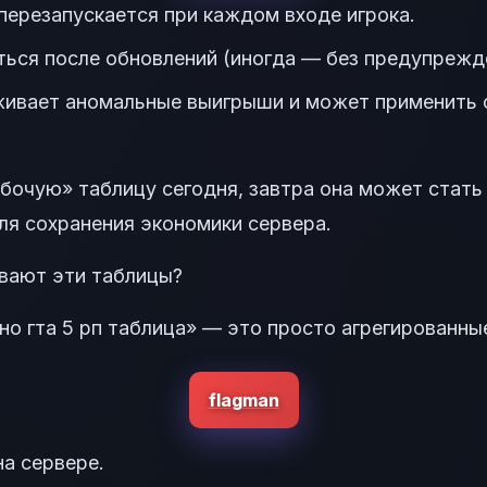
ерезапускается при каждом входе игрока.
ься после обновлений (иногда — без предупрежд
ивает аномальные выигрыши и может применить с
бочую» таблицу сегодня, завтра она может стать 
ля сохранения экономики сервера.
вают эти таблицы?
но гта 5 рп таблица» — это просто агрегированны
flagman
на сервере.