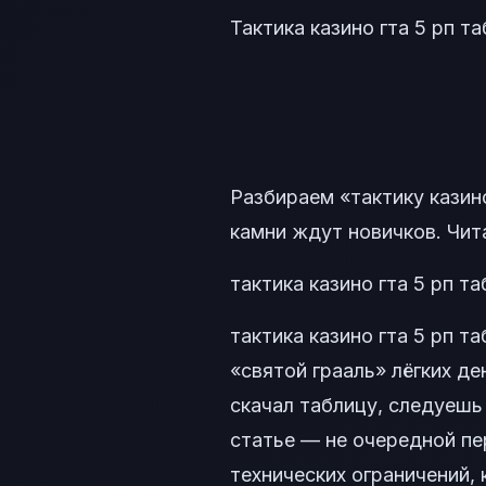
Тактика казино гта 5 рп т
Разбираем «тактику казино
камни ждут новичков. Чит
тактика казино гта 5 рп т
тактика казино гта 5 рп 
«святой грааль» лёгких де
скачал таблицу, следуешь
статье — не очередной пер
технических ограничений, 