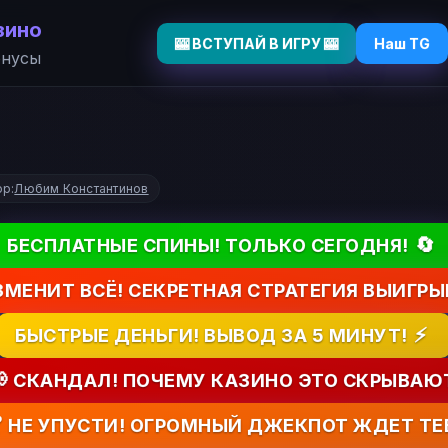
зино
🎰 ВСТУПАЙ В ИГРУ 🎰
Наш TG
онусы
ор:
Любим Константинов
🔄
БЕСПЛАТНЫЕ СПИНЫ! ТОЛЬКО СЕГОДНЯ!
ЗМЕНИТ ВСЁ! СЕКРЕТНАЯ СТРАТЕГИЯ ВЫИГРЫ
⚡
БЫСТРЫЕ ДЕНЬГИ! ВЫВОД ЗА 5 МИНУТ!

СКАНДАЛ! ПОЧЕМУ КАЗИНО ЭТО СКРЫВАЮ

НЕ УПУСТИ! ОГРОМНЫЙ ДЖЕКПОТ ЖДЕТ ТЕ