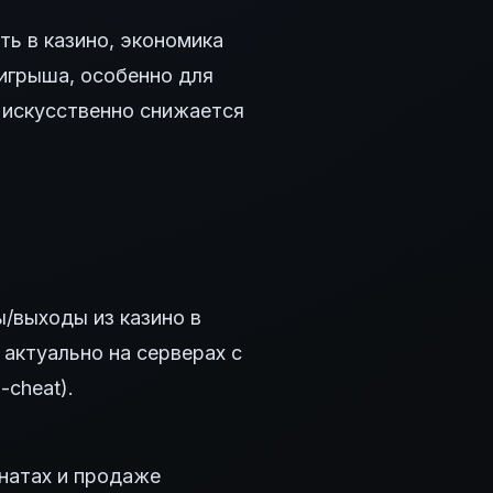
ть в казино, экономика
игрыша, особенно для
у искусственно снижается
/выходы из казино в
актуально на серверах с
-cheat).
онатах и продаже