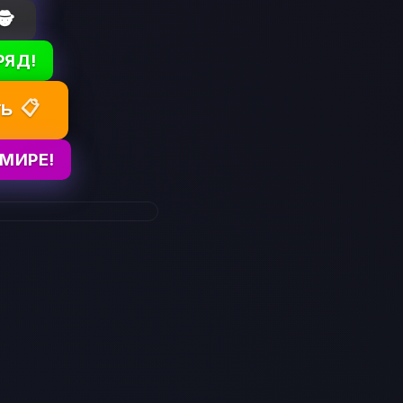
🕵️
РЯД!
📋
ТЬ
 МИРЕ!