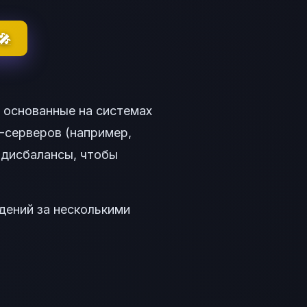
🎤
 основанные на системах
-серверов (например,
 дисбалансы, чтобы
дений за несколькими