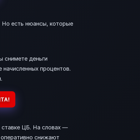
 Но есть нюансы, которые
ы снимете деньги
е начисленных процентов.
.
ИТА!
ставке ЦБ. На словах —
и оперативно снижают