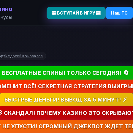
зино
🎰 ВСТУПАЙ В ИГРУ 🎰
Наш TG
онусы
ор:
Федосий Коновалов
🔄
БЕСПЛАТНЫЕ СПИНЫ! ТОЛЬКО СЕГОДНЯ!
ЗМЕНИТ ВСЁ! СЕКРЕТНАЯ СТРАТЕГИЯ ВЫИГРЫ
⚡
БЫСТРЫЕ ДЕНЬГИ! ВЫВОД ЗА 5 МИНУТ!

СКАНДАЛ! ПОЧЕМУ КАЗИНО ЭТО СКРЫВАЮ

НЕ УПУСТИ! ОГРОМНЫЙ ДЖЕКПОТ ЖДЕТ ТЕ