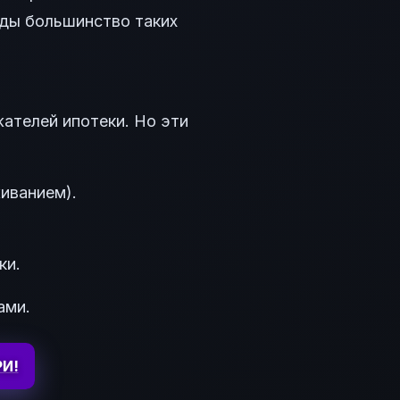
оды большинство таких
ателей ипотеки. Но эти
иванием).
ки.
ами.
РИ!