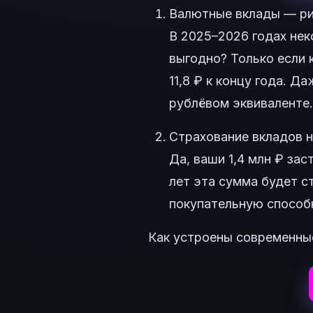
Валютные вклады — ри
В 2025–2026 годах не
выгодно? Только если к
11,8 ₽ к концу года. Д
рублёвом эквиваленте.
Страхование вкладов н
Да, ваши 1,4 млн ₽ зас
лет эта сумма будет ст
покупательную способ
Как устроены современные