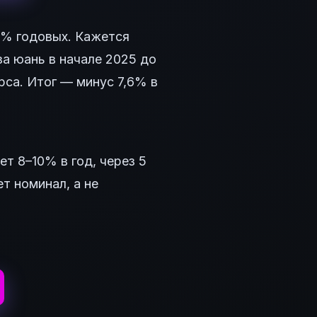
5% годовых. Кажется
за юань в начале 2025 до
рса. Итог — минус 7,6% в
ет 8–10% в год, через 5
т номинал, а не