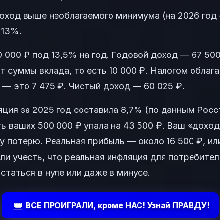
оход выше необлагаемого минимума (на 2026 год
 13%.
 000 ₽ под 13,5% на год. Годовой доход — 67 50
т суммы вклада, то есть 10 000 ₽. Налогом облагае
 — это 7 475 ₽. Чистый доход — 60 025 ₽.
ция за 2025 год составила 8,7% (по данным Росст
ь ваших 500 000 ₽ упала на 43 500 ₽. Ваш «доход
у потерю. Реальная прибыль — около 16 500 ₽, ил
ли учесть, что реальная инфляция для потребите
статься в нуле или даже в минусе.
👑
ВСЕ ПРОИГРАЛИ, кроме НАС! Узнай ПРАВДУ!