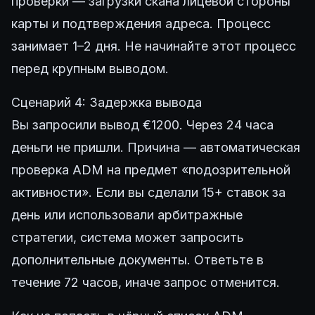
проверки — загрузки скана лицевой стороны
карты и подтверждения адреса. Процесс
занимает 1–2 дня. Не начинайте этот процесс
перед крупным выводом.
Сценарий 4: Задержка вывода
Вы запросили вывод €1200. Через 24 часа
деньги не пришли. Причина — автоматическая
проверка ADM на предмет «подозрительной
активности». Если вы сделали 15+ ставок за
день или использовали арбитражные
стратегии, система может запросить
дополнительные документы. Ответьте в
течение 72 часов, иначе запрос отменится.