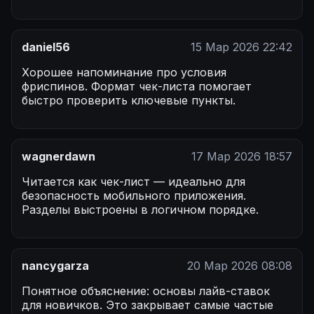
daniel56
15 Мар 2026 22:42
Хорошее напоминание про условия
фриспинов. Формат чек-листа помогает
быстро проверить ключевые пункты.
wagnerdawn
17 Мар 2026 18:57
Читается как чек-лист — идеально для
безопасность мобильного приложения.
Разделы выстроены в логичном порядке.
nancygarza
20 Мар 2026 08:08
Понятное объяснение: основы лайв-ставок
для новичков. Это закрывает самые частые