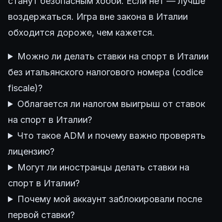
станут безопасным хобби. Если нет — лучше
воздержаться. Игра вне закона в Италии
обходится дороже, чем кажется.
Можно ли делать ставки на спорт в Италии
без итальянского налогового номера (codice
fiscale)?
Облагается ли налогом выигрыш от ставок
на спорт в Италии?
Что такое ADM и почему важно проверять
лицензию?
Могут ли иностранцы делать ставки на
спорт в Италии?
Почему мой аккаунт заблокировали после
первой ставки?