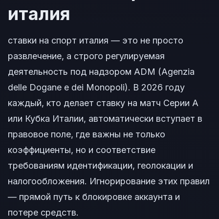
италия
ставки на спорт италия — это не просто
развлечение, а строго регулируемая
деятельность под надзором ADM (Agenzia
delle Dogane e dei Monopoli). В 2026 году
каждый, кто делает ставку на матч Серии А
или Кубка Италии, автоматически вступает в
правовое поле, где важны не только
коэффициенты, но и соответствие
требованиям идентификации, геолокации и
налогообложения. Игнорирование этих правил
— прямой путь к блокировке аккаунта и
потере средств.