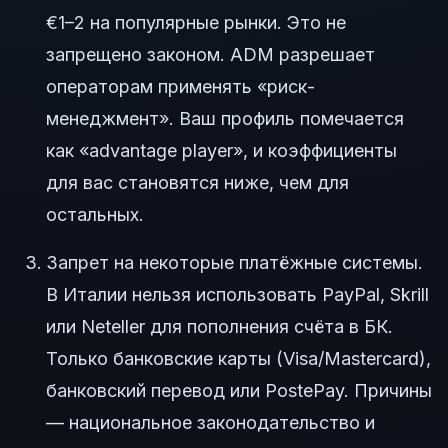
€1–2 на популярные рынки. Это не
запрещено законом. ADM разрешает
операторам применять «риск-
менеджмент». Ваш профиль помечается
как «advantage player», и коэффициенты
для вас становятся ниже, чем для
остальных.
Запрет на некоторые платёжные системы.
В Италии нельзя использовать PayPal, Skrill
или Neteller для пополнения счёта в БК.
Только банковские карты (Visa/Mastercard),
банковский перевод или PostePay. Причины
— национальное законодательство и