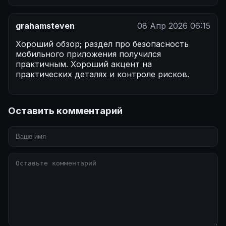
grahamsteven
08 Апр 2026 06:15
Хороший обзор; раздел про безопасность
мобильного приложения получился
практичным. Хороший акцент на
практических деталях и контроле рисков.
Оставить комментарий