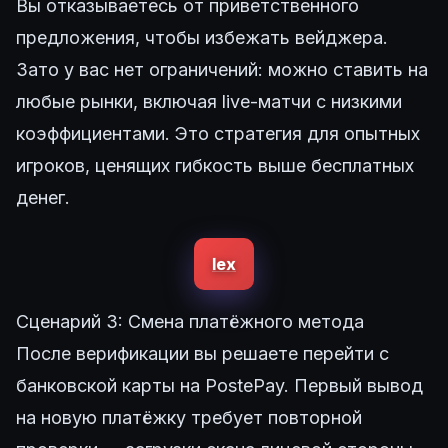
Вы отказываетесь от приветственного
предложения, чтобы избежать вейджера.
Зато у вас нет ограничений: можно ставить на
любые рынки, включая live-матчи с низкими
коэффициентами. Это стратегия для опытных
игроков, ценящих гибкость выше бесплатных
денег.
lex
Сценарий 3: Смена платёжного метода
После верификации вы решаете перейти с
банковской карты на PostePay. Первый вывод
на новую платёжку требует повторной