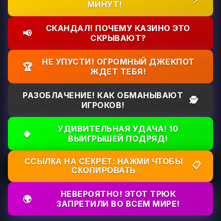
МИНУТ!
СКАНДАЛ! ПОЧЕМУ КАЗИНО ЭТО
📢
СКРЫВАЮТ?
НЕ УПУСТИ! ОГРОМНЫЙ ДЖЕКПОТ
🏆
ЖДЕТ ТЕБЯ!
РАЗОБЛАЧЕНИЕ! КАК ОБМАНЫВАЮТ
🕵️
ИГРОКОВ!
УДИВИТЕЛЬНАЯ УДАЧА! 10
🍀
ВЫИГРЫШЕЙ ПОДРЯД!
ССЫЛКА НА СЕКРЕТ: НАЖМИ ЧТОБЫ
📋
СКОПИРОВАТЬ
НЕВЕРОЯТНО! ЭТОТ ТРЮК
🌍
ЗАПРЕТИЛИ ВО ВСЕМ МИРЕ!