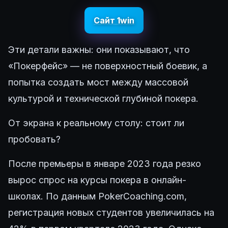
Сайт 1win
Эти детали важны: они показывают, что
«Покерфейс» — не поверхностный боевик, а
попытка создать мост между массовой
культурой и технической глубиной покера.
От экрана к реальному столу: стоит ли
пробовать?
После премьеры в январе 2023 года резко
вырос спрос на курсы покера в онлайн-
школах. По данным PokerCoaching.com,
регистрация новых студентов увеличилась на