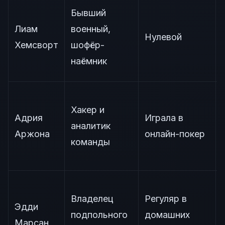
Бывший
Лиам
военный,
Нулевой
Хемсворт
шофёр-
наёмник
Хакер и
Адрия
Играла в
аналитик
Аржона
онлайн-покер
команды
Владелец
Регуляр в
Эдди
подпольного
домашних
Марсан