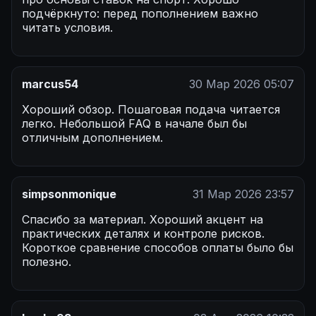
подчёркнуто: перед пополнением важно
читать условия.
marcus54
30 Мар 2026 05:07
Хороший обзор. Пошаговая подача читается
легко. Небольшой FAQ в начале был бы
отличным дополнением.
simpsonmonique
31 Мар 2026 23:57
Спасибо за материал. Хороший акцент на
практических деталях и контроле рисков.
Короткое сравнение способов оплаты было бы
полезно.