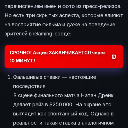
перечислением имён и фото из пресс-релизов.
Но есть три скрытых аспекта, которые влияют
на восприятие фильма и даже на поведение
зрителей в iGaming-среде:
СРОЧНО! Акция ЗАКАНЧИВАЕТСЯ через
⏰
10 МИНУТ!
Фальшивые ставки — настоящие
последствия
В сцене финального матча Натан Дрейк
делает рейз в $250 000. На экране это
выглядит как спонтанный ход. Однако в
реальности такая ставка в аналогичном