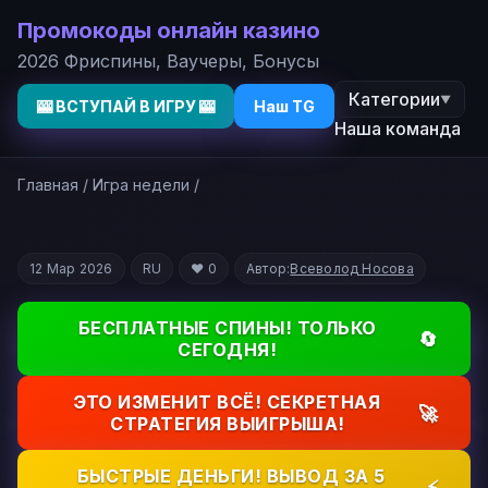
Промокоды онлайн казино
2026 Фриспины, Ваучеры, Бонусы
Категории
▼
🎰 ВСТУПАЙ В ИГРУ 🎰
Наш TG
Наша команда
Главная
/
Игра недели
/
12 Мар 2026
RU
❤ 0
Автор:
Всеволод Носова
БЕСПЛАТНЫЕ СПИНЫ! ТОЛЬКО
🔄
СЕГОДНЯ!
ЭТО ИЗМЕНИТ ВСЁ! СЕКРЕТНАЯ
🚀
СТРАТЕГИЯ ВЫИГРЫША!
БЫСТРЫЕ ДЕНЬГИ! ВЫВОД ЗА 5
⚡