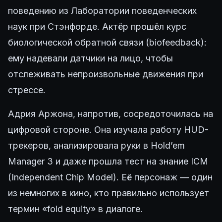
поведению из Лаборатории поведенческих
наук при Стэнфорде. Актёр прошёл курс
биологической обратной связи (biofeedback):
ему надевали датчики на лицо, чтобы
отслеживать непроизвольные движения при
стрессе.
Адрия Аржона, напротив, сосредоточилась на
цифровой стороне. Она изучала работу HUD-
трекеров, анализировала руки в Hold’em
Manager 3 и даже прошла тест на знание ICM
(Independent Chip Model). Её персонаж — один
из немногих в кино, кто правильно использует
термин «fold equity» в диалоге.