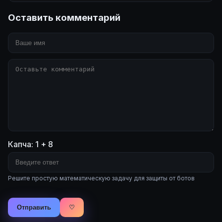
Оставить комментарий
Капча: 1 + 8
Решите простую математическую задачу для защиты от ботов
Отправить
♡