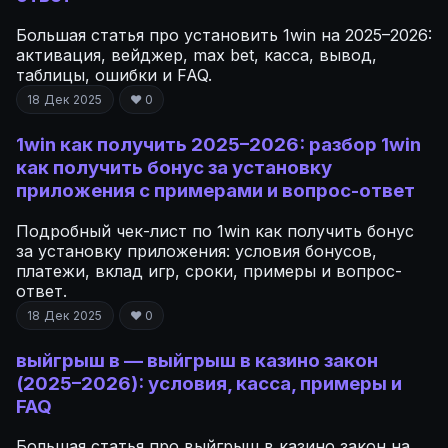
Большая статья про установить 1win на 2025–2026:
активация, вейджер, max bet, касса, вывод,
таблицы, ошибки и FAQ.
18 Дек 2025
❤ 0
1win как получить 2025–2026: разбор 1win
как получить бонус за установку
приложения с примерами и вопрос-ответ
Подробный чек-лист по 1win как получить бонус
за установку приложения: условия бонусов,
платежи, вклад игр, сроки, примеры и вопрос-
ответ.
18 Дек 2025
❤ 0
выйгрыш в — выйгрыш в казино закон
(2025–2026): условия, касса, примеры и
FAQ
Большая статья про выйгрыш в казино закон на