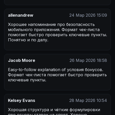
allenandrew
24 Мар 2026 15:09
Хорошее напоминание про безопасность
мобильного приложения. Формат чек-листа
помогает быстро проверить ключевые пункты.
Понятно и по делу.
Jacob Moore
26 Мар 2026 18:58
Easy-to-follow explanation of условия бонусов.
Формат чек-листа помогает быстро проверить
ключевые пункты.
Kelsey Evans
28 Мар 2026 10:54
Хорошая структура и чёткие формулировки
про основы ставок на спорт. Хорошо