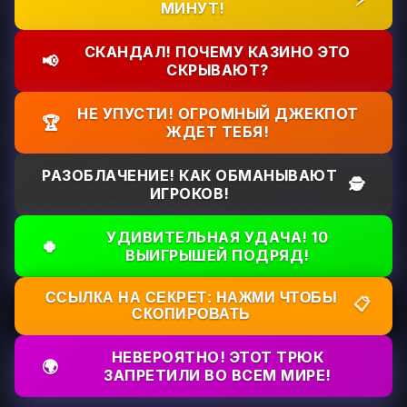
МИНУТ!
СКАНДАЛ! ПОЧЕМУ КАЗИНО ЭТО
📢
СКРЫВАЮТ?
НЕ УПУСТИ! ОГРОМНЫЙ ДЖЕКПОТ
🏆
ЖДЕТ ТЕБЯ!
РАЗОБЛАЧЕНИЕ! КАК ОБМАНЫВАЮТ
🕵️
ИГРОКОВ!
УДИВИТЕЛЬНАЯ УДАЧА! 10
🍀
ВЫИГРЫШЕЙ ПОДРЯД!
ССЫЛКА НА СЕКРЕТ: НАЖМИ ЧТОБЫ
📋
СКОПИРОВАТЬ
НЕВЕРОЯТНО! ЭТОТ ТРЮК
🌍
ЗАПРЕТИЛИ ВО ВСЕМ МИРЕ!