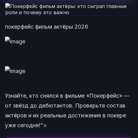
покерфейс фильм актёры 2026
Узнайте, кто снялся в фильме «Покерфейс» —
от звёзд до дебютантов. Проверьте состав
актёров и их реальные достижения в покере
уже сегодня!">