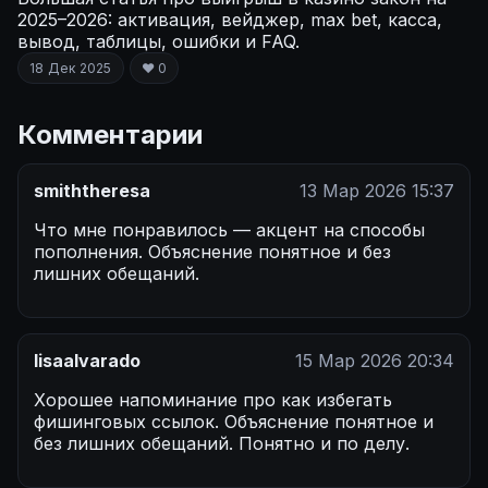
2025–2026: активация, вейджер, max bet, касса,
вывод, таблицы, ошибки и FAQ.
18 Дек 2025
❤ 0
Комментарии
smiththeresa
13 Мар 2026 15:37
Что мне понравилось — акцент на способы
пополнения. Объяснение понятное и без
лишних обещаний.
lisaalvarado
15 Мар 2026 20:34
Хорошее напоминание про как избегать
фишинговых ссылок. Объяснение понятное и
без лишних обещаний. Понятно и по делу.