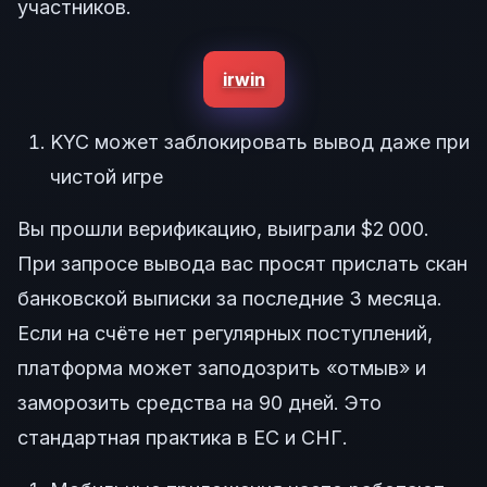
участников.
irwin
KYC может заблокировать вывод даже при
чистой игре
Вы прошли верификацию, выиграли $2 000.
При запросе вывода вас просят прислать скан
банковской выписки за последние 3 месяца.
Если на счёте нет регулярных поступлений,
платформа может заподозрить «отмыв» и
заморозить средства на 90 дней. Это
стандартная практика в ЕС и СНГ.