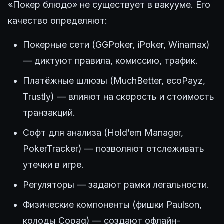
«Покер блюдо» не существует в вакууме. Его
качество определяют:
Покерные сети (GGPoker, iPoker, Winamax)
— диктуют правила, комиссию, трафик.
Платёжные шлюзы (MuchBetter, ecoPayz,
Trustly) — влияют на скорость и стоимость
транзакций.
Софт для анализа (Hold’em Manager,
PokerTracker) — позволяют отслеживать
утечки в игре.
Регуляторы — задают рамки легальности.
Физические компоненты (фишки Paulson,
колоды Copag) — создают офлайн-