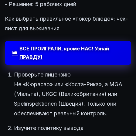
- Решение: 5 рабочих дней
Как выбрать правильное «покер блюдо»: чек-
лист для выживания
ВСЕ ПРОИГРАЛИ, кроме НАС! Узнай
👑
ПРАВДУ!
Проверьте лицензию
Не «Кюрасао» или «Коста-Рика», а MGA
(Мальта), UKGC (Великобритания) или
Spelinspektionen (Швеция). Только они
обеспечивают реальный контроль.
Изучите политику вывода