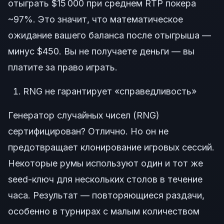
отыграть $15 000 при среднем RTP покера
~97%. Это значит, что математическое
ожидание вашего баланса после отыгрыша —
минус $450. Вы не получаете деньги — вы
платите за право играть.
RNG не гарантирует «справедливость»
Генератор случайных чисел (RNG)
сертифицирован? Отлично. Но он не
предотвращает клонирование игровых сессий.
Некоторые румы используют один и тот же
seed-ключ для нескольких столов в течение
часа. Результат — повторяющиеся раздачи,
особенно в турнирах с малым количеством