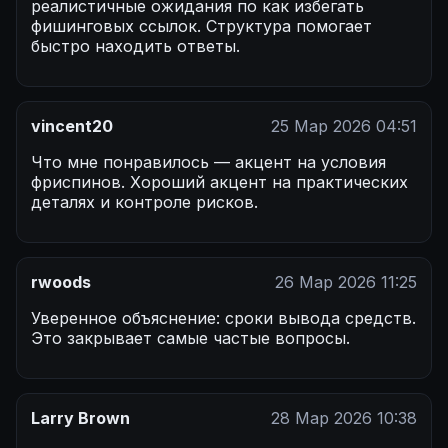
реалистичные ожидания по как избегать
фишинговых ссылок. Структура помогает
быстро находить ответы.
vincent20
25 Мар 2026 04:51
Что мне понравилось — акцент на условия
фриспинов. Хороший акцент на практических
деталях и контроле рисков.
rwoods
26 Мар 2026 11:25
Уверенное объяснение: сроки вывода средств.
Это закрывает самые частые вопросы.
Larry Brown
28 Мар 2026 10:38