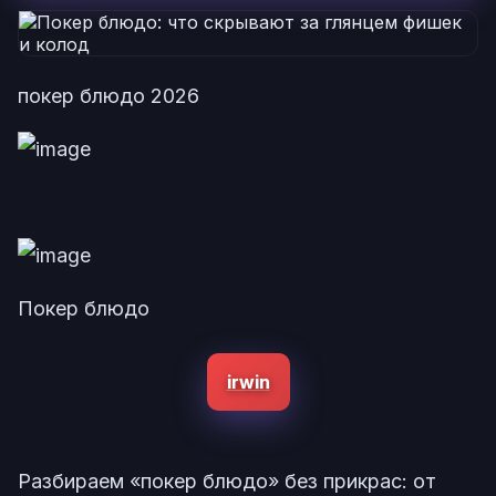
покер блюдо 2026
Покер блюдо
irwin
Разбираем «покер блюдо» без прикрас: от