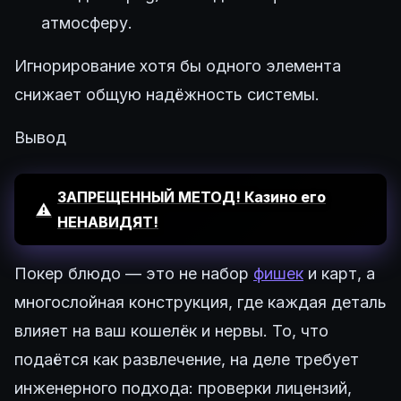
атмосферу.
Игнорирование хотя бы одного элемента
снижает общую надёжность системы.
Вывод
ЗАПРЕЩЕННЫЙ МЕТОД! Казино его
⚠️
НЕНАВИДЯТ!
Покер блюдо — это не набор
фишек
и карт, а
многослойная конструкция, где каждая деталь
влияет на ваш кошелёк и нервы. То, что
подаётся как развлечение, на деле требует
инженерного подхода: проверки лицензий,