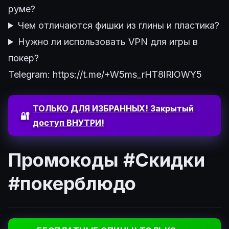
руме?
Чем отличаются фишки из глины и пластика?
Нужно ли использовать VPN для игры в
покер?
Telegram: https://t.me/+W5ms_rHT8lRlOWY5
ТОЛЬКО ДЛЯ ИЗБРАННЫХ! Закрытый
🔐
доступ ВНУТРИ!
Промокоды #Скидки
#покерблюдо