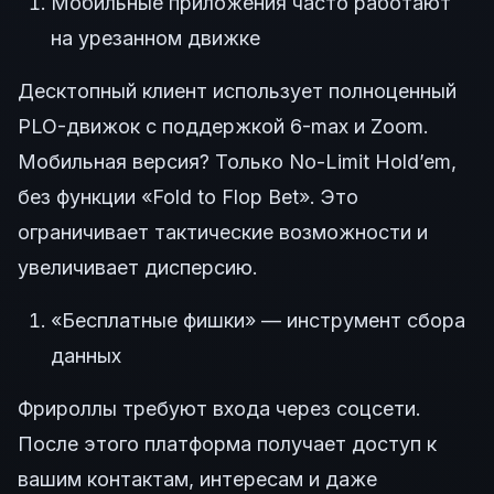
Мобильные приложения часто работают
на урезанном движке
Десктопный клиент использует полноценный
PLO-движок с поддержкой 6-max и Zoom.
Мобильная версия? Только No-Limit Hold’em,
без функции «Fold to Flop Bet». Это
ограничивает тактические возможности и
увеличивает дисперсию.
«Бесплатные фишки» — инструмент сбора
данных
Фрироллы требуют входа через соцсети.
После этого платформа получает доступ к
вашим контактам, интересам и даже