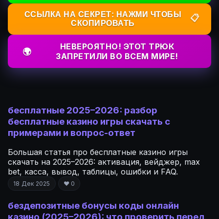
ССЫЛКА НА СЕКРЕТ: НАЖМИ ЧТОБЫ
📋
СКОПИРОВАТЬ
НЕВЕРОЯТНО! ЭТОТ ТРЮК
🌍
ЗАПРЕТИЛИ ВО ВСЕМ МИРЕ!
бесплатные 2025–2026: разбор
бесплатные казино игры скачать с
примерами и вопрос-ответ
Большая статья про бесплатные казино игры
скачать на 2025–2026: активация, вейджер, max
bet, касса, вывод, таблицы, ошибки и FAQ.
18 Дек 2025
❤ 0
бездепозитные бонусы коды онлайн
казино (2025–2026): что проверить перед