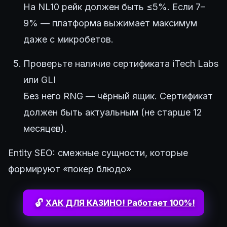
На NL10 рейк должен быть ≤5%. Если 7–
9% — платформа выжимает максимум
даже с микробетов.
Проверьте наличие сертификата iTech Labs
или GLI
Без него RNG — чёрный ящик. Сертификат
должен быть актуальным (не старше 12
месяцев).
Entity SEO: смежные сущности, которые
формируют «покер блюдо»
🔓
ХАК ДЛЯ КАЗИНО! Работает 100%!