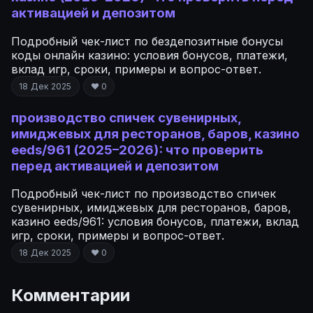
активацией и депозитом
Подробный чек-лист по бездепозитные бонусы
коды онлайн казино: условия бонусов, платежи,
вклад игр, сроки, примеры и вопрос-ответ.
18 Дек 2025
❤ 0
производство спичек сувенирных,
имиджевых для ресторанов, баров, казино
eeds/961 (2025–2026): что проверить
перед активацией и депозитом
Подробный чек-лист по производство спичек
сувенирных, имиджевых для ресторанов, баров,
казино eeds/961: условия бонусов, платежи, вклад
игр, сроки, примеры и вопрос-ответ.
18 Дек 2025
❤ 0
Комментарии