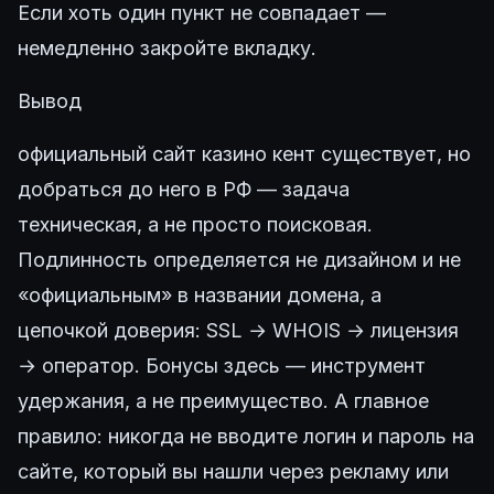
Если хоть один пункт не совпадает —
немедленно закройте вкладку.
Вывод
официальный сайт казино кент существует, но
добраться до него в РФ — задача
техническая, а не просто поисковая.
Подлинность определяется не дизайном и не
«официальным» в названии домена, а
цепочкой доверия: SSL → WHOIS → лицензия
→ оператор. Бонусы здесь — инструмент
удержания, а не преимущество. А главное
правило: никогда не вводите логин и пароль на
сайте, который вы нашли через рекламу или