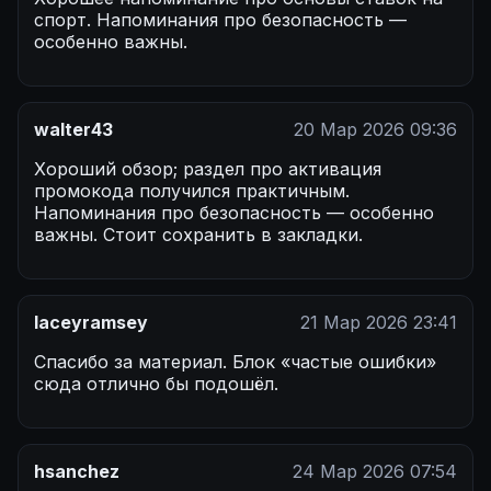
спорт. Напоминания про безопасность —
особенно важны.
walter43
20 Мар 2026 09:36
Хороший обзор; раздел про активация
промокода получился практичным.
Напоминания про безопасность — особенно
важны. Стоит сохранить в закладки.
laceyramsey
21 Мар 2026 23:41
Спасибо за материал. Блок «частые ошибки»
сюда отлично бы подошёл.
hsanchez
24 Мар 2026 07:54