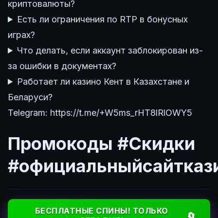
криптовалюты?
Есть ли ограничения по RTP в бонусных
играх?
Что делать, если аккаунт заблокирован из-
за ошибки в документах?
Работает ли казино Кент в Казахстане и
Беларуси?
Telegram: https://t.me/+W5ms_rHT8lRlOWY5
Промокоды #Скидки
#официальныйсайтказ
БЕСПЛАТНЫЕ СПИНЫ! ТОЛЬКО
🔄