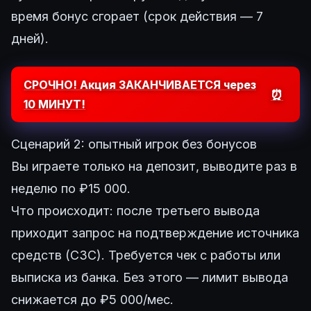
время бонус сгорает (срок действия — 7
дней).
СРОЧНО! Акция ЗАКАНЧИВАЕТСЯ через
⏰
10 МИНУТ!
Сценарий 2: опытный игрок без бонусов
Вы играете только на депозит, выводите раз в
неделю по ₽15 000.
Что происходит: после третьего вывода
приходит запрос на подтверждение источника
средств (СЗС). Требуется чек с работы или
выписка из банка. Без этого — лимит вывода
снижается до ₽5 000/мес.