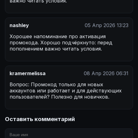
важно читать условия.
nashley
05 Апр 2026 13:23
Хорошее напоминание про активация
промокода. Хорошо подчёркнуто: перед
пополнением важно читать условия.
kramermelissa
08 Апр 2026 06:31
Вопрос: Промокод только для новых
аккаунтов или работает и для действующих
пользователей? Полезно для новичков.
Оставить комментарий