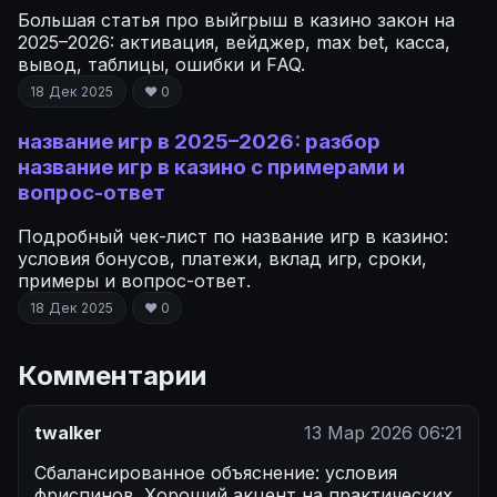
Большая статья про выйгрыш в казино закон на
2025–2026: активация, вейджер, max bet, касса,
вывод, таблицы, ошибки и FAQ.
18 Дек 2025
❤ 0
название игр в 2025–2026: разбор
название игр в казино с примерами и
вопрос-ответ
Подробный чек-лист по название игр в казино:
условия бонусов, платежи, вклад игр, сроки,
примеры и вопрос-ответ.
18 Дек 2025
❤ 0
Комментарии
twalker
13 Мар 2026 06:21
Сбалансированное объяснение: условия
фриспинов. Хороший акцент на практических