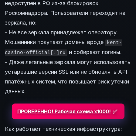
недоступен в РФ из-за блокировок
Роскомнадзора. Пользователи переходят на
зеркала, но:
- Не все зеркала принадлежат оператору.
Мошенники покупают домены вроде
kent-
и собирают логины.
casino-official[.]ru
- Даже легальные зеркала могут использовать
устаревшие версии SSL или не обновлять API
платёжных систем, что повышает риск утечки
данных.
✅
ПРОВЕРЕННО! Рабочая схема x1000!
Как работает техническая инфраструктура: