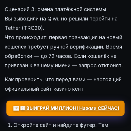
Сценарий 3: смена платёжной системы
Вы выводили на Qiwi, но решили перейти на
Tether (TRC20).
Что происходит: первая транзакция на новый
кошелёк требует ручной верификации. Время
обработки — до 72 часов. Если кошелёк не
привязан к вашему имени — запрос отклонят.
Как проверить, что перед вами — настоящий
официальный сайт казино кент
🎰
🎰 ВЫИГРАЙ МИЛЛИОН! Нажми СЕЙЧАС!
Откройте сайт и найдите футер. Там