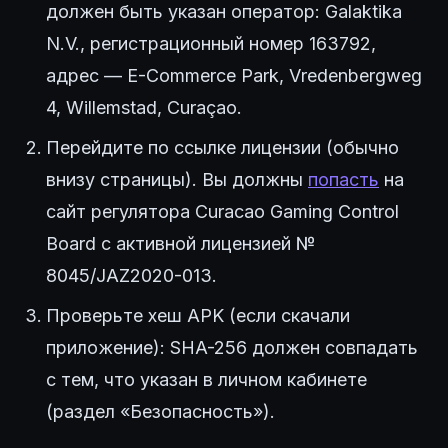
должен быть указан оператор: Galaktika
N.V., регистрационный номер 163792,
адрес — E-Commerce Park, Vredenbergweg
4, Willemstad, Curaçao.
Перейдите по ссылке лицензии (обычно
внизу страницы). Вы должны
попасть
на
сайт регулятора Curacao Gaming Control
Board с активной лицензией №
8045/JAZ2020-013.
Проверьте хеш APK (если скачали
приложение): SHA-256 должен совпадать
с тем, что указан в личном кабинете
(раздел «Безопасность»).