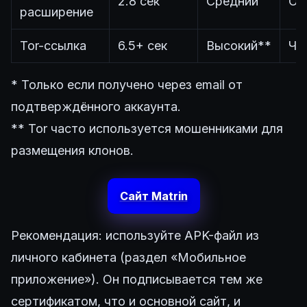
2.8 сек
Средний
Ог
расширение
Tor-ссылка
6.5+ сек
Высокий**
Ча
* Только если получено через email от
подтверждённого аккаунта.
** Tor часто используется мошенниками для
размещения клонов.
Сайт Matrin
Рекомендация: используйте APK-файл из
личного кабинета (раздел «Мобильное
приложение»). Он подписывается тем же
сертификатом, что и основной сайт, и