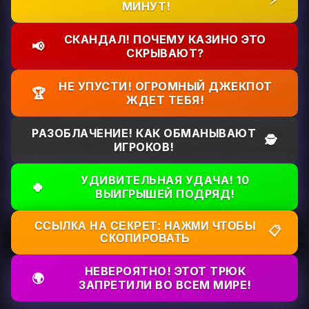
МИНУТ!
СКАНДАЛ! ПОЧЕМУ КАЗИНО ЭТО
📢
СКРЫВАЮТ?
НЕ УПУСТИ! ОГРОМНЫЙ ДЖЕКПОТ
🏆
ЖДЕТ ТЕБЯ!
РАЗОБЛАЧЕНИЕ! КАК ОБМАНЫВАЮТ
🕵️
ИГРОКОВ!
УДИВИТЕЛЬНАЯ УДАЧА! 10
🍀
ВЫИГРЫШЕЙ ПОДРЯД!
ССЫЛКА НА СЕКРЕТ: НАЖМИ ЧТОБЫ
📋
СКОПИРОВАТЬ
НЕВЕРОЯТНО! ЭТОТ ТРЮК
🌍
ЗАПРЕТИЛИ ВО ВСЕМ МИРЕ!