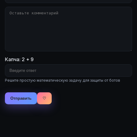
Капча: 2 + 9
Решите простую математическую задачу для защиты от ботов
Отправить
♡