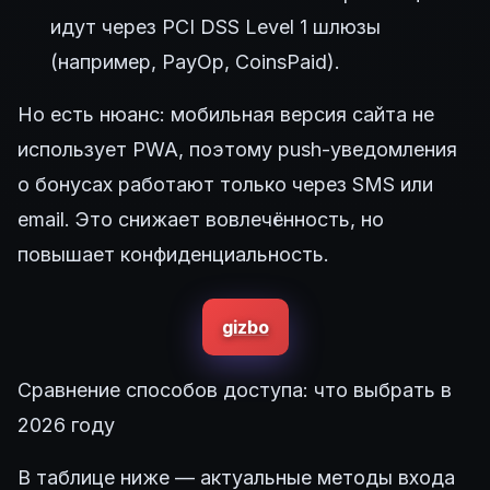
идут через PCI DSS Level 1 шлюзы
(например, PayOp, CoinsPaid).
Но есть нюанс: мобильная версия сайта не
использует PWA, поэтому push-уведомления
о бонусах работают только через SMS или
email. Это снижает вовлечённость, но
повышает конфиденциальность.
gizbo
Сравнение способов доступа: что выбрать в
2026 году
В таблице ниже — актуальные методы входа