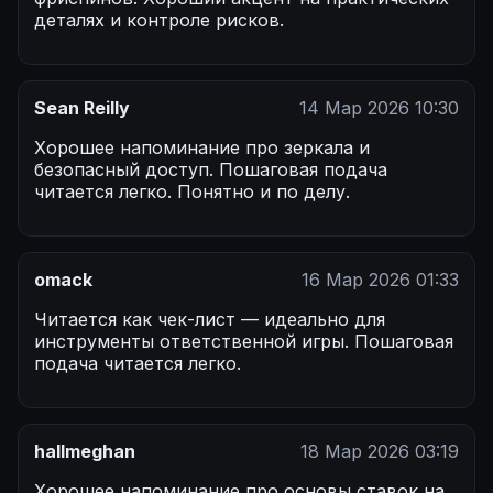
деталях и контроле рисков.
Sean Reilly
14 Мар 2026 10:30
Хорошее напоминание про зеркала и
безопасный доступ. Пошаговая подача
читается легко. Понятно и по делу.
omack
16 Мар 2026 01:33
Читается как чек-лист — идеально для
инструменты ответственной игры. Пошаговая
подача читается легко.
hallmeghan
18 Мар 2026 03:19
Хорошее напоминание про основы ставок на