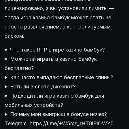
лицензировано, а вы установили лимиты —
тогда игра казино бамбук может стать не
просто развлечением, а контролируемым
риском.
Что такое RTP в игре казино бамбук?
Можно ли играть в казино Бамбук
бесплатно?
Как часто выпадают бесплатные спины?
Есть ли в слоте джекпот?
Подходит ли игра казино бамбук для
мобильных устройств?
Почему мой выигрыш в бонусе исчез?
Telegram: https://t.me/+W5ms_rHT8lRlOWY5