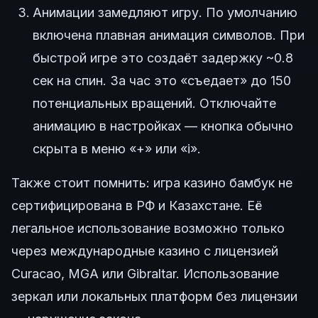
Анимации замедляют игру. По умолчанию
включена плавная анимация символов. При
быстрой игре это создаёт задержку ~0.8
сек на спин. За час это «съедает» до 150
потенциальных вращений. Отключайте
анимацию в настройках — кнопка обычно
скрыта в меню «+» или «i».
Также стоит помнить: игра казино бамбук не
сертифицирована в РФ и Казахстане. Её
легальное использование возможно только
через международные казино с лицензией
Curacao, MGA или Gibraltar. Использование
зеркал или локальных платформ без лицензии