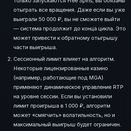
только запускаются Free Spins, вы обязаны
отыграть все вращения. Даже если вы уже
выиграли 50 000 ₽, вы не сможете выйти
— система продолжит до конца цикла. Это
может привести к обратному отыгрышу
части выигрыша.
Сессионный лимит влияет на алгоритм.
Некоторые лицензированные казино
(например, работающие под MGA)
применяют динамическое управление RTP
на уровне сессии. Если вы установили
лимит проигрыша в 1 000 ₽, алгоритм
может «смягчить» волатильность, но и
максимальный выигрыш будет ограничен.