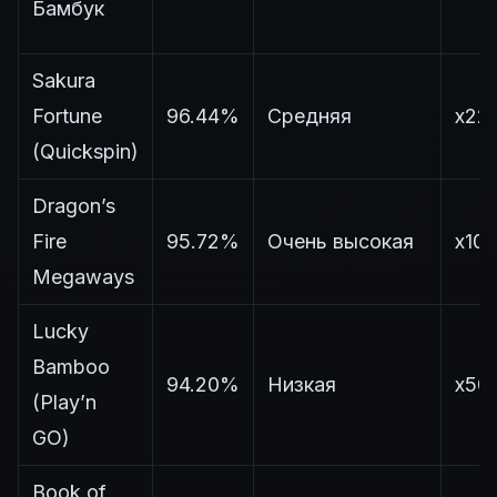
Бамбук
Sakura
Fortune
96.44%
Средняя
x22
(Quickspin)
Dragon’s
Fire
95.72%
Очень высокая
x10
Megaways
Lucky
Bamboo
94.20%
Низкая
x50
(Play’n
GO)
Book of