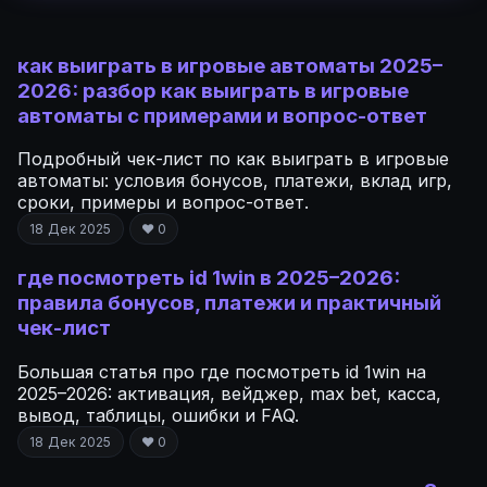
как выиграть в игровые автоматы 2025–
2026: разбор как выиграть в игровые
автоматы с примерами и вопрос-ответ
Подробный чек-лист по как выиграть в игровые
автоматы: условия бонусов, платежи, вклад игр,
сроки, примеры и вопрос-ответ.
18 Дек 2025
❤ 0
где посмотреть id 1win в 2025–2026:
правила бонусов, платежи и практичный
чек-лист
Большая статья про где посмотреть id 1win на
2025–2026: активация, вейджер, max bet, касса,
вывод, таблицы, ошибки и FAQ.
18 Дек 2025
❤ 0