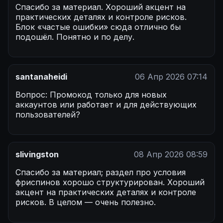
Спасибо за материал. Хороший акцент на
практических деталях и контроле рисков.
Блок «частые ошибки» сюда отлично бы
подошёл. Понятно и по делу.
santanaheidi
06 Апр 2026 07:14
Вопрос: Промокод только для новых
аккаунтов или работает и для действующих
пользователей?
slivingston
08 Апр 2026 08:59
Спасибо за материал; раздел про условия
фриспинов хорошо структурирован. Хороший
акцент на практических деталях и контроле
рисков. В целом — очень полезно.