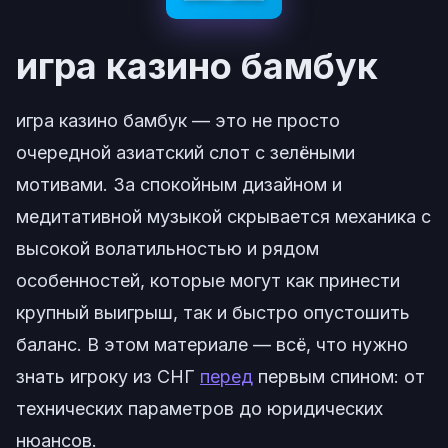
игра казино бамбук
игра казино бамбук — это не просто
очередной азиатский слот с зелёными
мотивами. За спокойным дизайном и
медитативной музыкой скрывается механика с
высокой волатильностью и рядом
особенностей, которые могут как принести
крупный выигрыш, так и быстро опустошить
баланс. В этом материале — всё, что нужно
знать игроку из СНГ
перед
первым спином: от
технических параметров до юридических
нюансов.