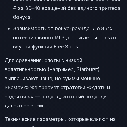
₽ за 30–40 вращений без единого триггера
бонуса.
Зависимость от бонус-раунда. До 85%
потенциального RTP достигается только
внутри функции Free Spins.
Для сравнения: слоты с низкой
волатильностью (например, Starburst)
выплачивают чаще, но суммы меньше.
«Бамбук» же требует стратегии «ждать и
надеяться» — подход, который подходит
далеко не всем.
Технические параметры, которые влияют на