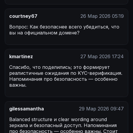
courtney67
26 Мар 2026 05:19
Вопрос: Как безопаснее всего убедиться, что
вы на официальном домене?
kmartinez
27 Мар 2026 17:24
Спасибо, что поделились; это формирует
реалистичные ожидания по KYC-верификация.
Напоминания про безопасность — особенно
важны.
gilessamantha
29 Мар 2026 09:47
Balanced structure и clear wording around
зеркала и безопасный доступ. Напоминания
про безопасность — особенно важны. Стоит