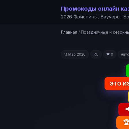
Промокоды онлайн ка
2026 Фриспины, Ваучеры, Б
Главная
/
Праздничные и сезонн
11 Мар 2026
RU
❤ 0
Авто
ЭТО И

