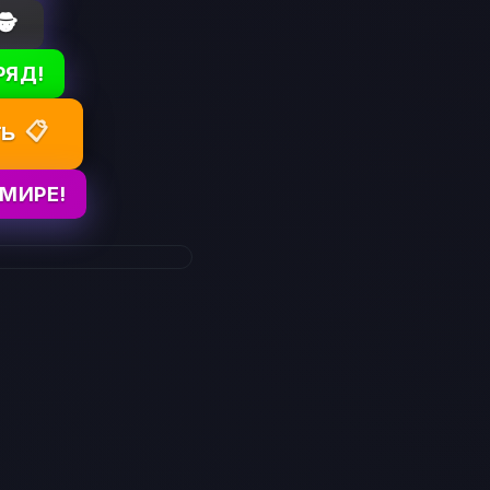
🕵️
РЯД!
📋
ТЬ
 МИРЕ!