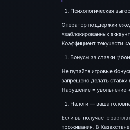
Психологическая выгор
Оператор поддержки ежедн
«заблокированных аккаунта
Коэффициент текучести ка
Бонусы за ставки ≠ бо
Не путайте игровые бонусы
запрещено делать ставки 
Нарушение = увольнение +
Налоги — ваша головн
Если вы получаете зарпла
проживания. В Казахстан