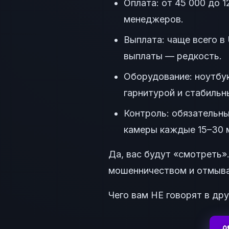
Оплата: от 45 000 до 1
менеджеров.
Выплата: чаще всего в
выплаты — редкость.
Оборудование: ноутбук
гарнитурой и стабильн
Контроль: обязательный
камеры каждые 15–30 м
Да, вас будут «смотреть»
мошенничеством и отмыва
Чего вам НЕ говорят в дру