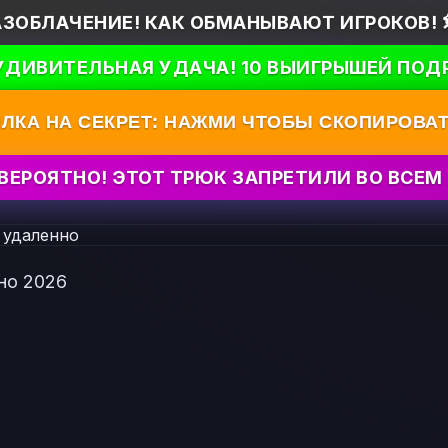
АЗОБЛАЧЕНИЕ! КАК ОБМАНЫВАЮТ ИГРОКОВ!
УДИВИТЕЛЬНАЯ УДАЧА! 10 ВЫИГРЫШЕЙ ПОД
ЛКА НА СЕКРЕТ: НАЖМИ ЧТОБЫ СКОПИРОВА
ВЕРОЯТНО! ЭТОТ ТРЮК ЗАПРЕТИЛИ ВО ВСЕМ
но 2026