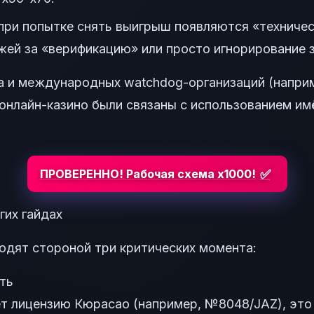
при попытке снять выигрыш появляются «техничес
ей за «верификацию» или просто игнорирование 
 и международных watchdog-организаций (наприме
онлайн-казино были связаны с использованием им
✅
ПРОВЕРЕННО! Рабочая схема x1000!
гих гайдах
одят стороной три критических момента:
ть
т лицензию Кюрасао (например, №8048/JAZ), это 