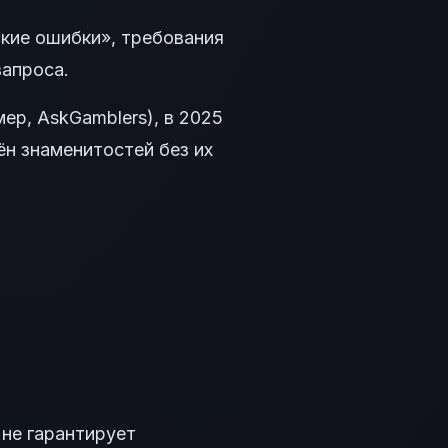
кие ошибки», требования
запроса.
р, AskGamblers), в 2025
ён знаменитостей без их
не гарантирует