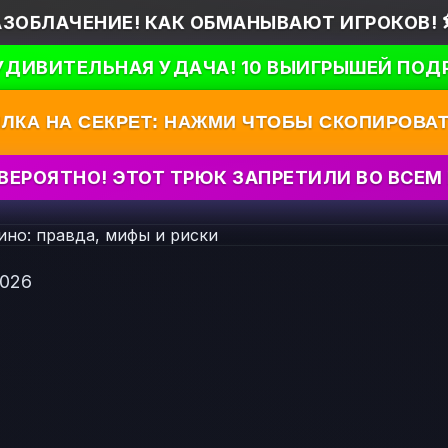
АЗОБЛАЧЕНИЕ! КАК ОБМАНЫВАЮТ ИГРОКОВ!
УДИВИТЕЛЬНАЯ УДАЧА! 10 ВЫИГРЫШЕЙ ПОД
ЛКА НА СЕКРЕТ: НАЖМИ ЧТОБЫ СКОПИРОВА
ВЕРОЯТНО! ЭТОТ ТРЮК ЗАПРЕТИЛИ ВО ВСЕМ
2026