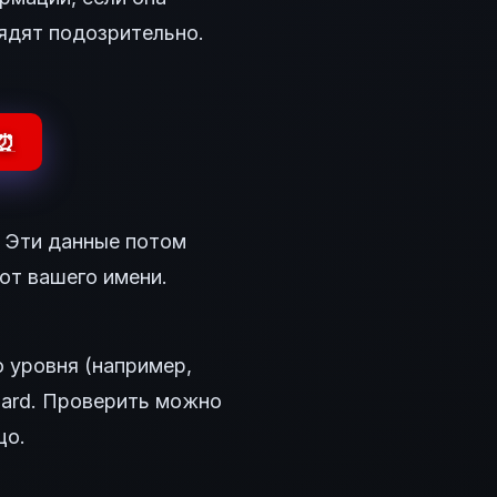
ядят подозрительно.
⏰
. Эти данные потом
от вашего имени.
о уровня (например,
Guard. Проверить можно
цо.