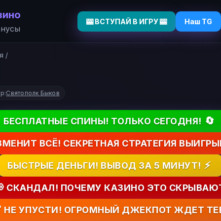
зино
🎰 ВСТУПАЙ В ИГРУ 🎰
Наш TG
онусы
я
/
р:
Святополк Быков
🔄
БЕСПЛАТНЫЕ СПИНЫ! ТОЛЬКО СЕГОДНЯ!
ЗМЕНИТ ВСЁ! СЕКРЕТНАЯ СТРАТЕГИЯ ВЫИГРЫ
⚡
БЫСТРЫЕ ДЕНЬГИ! ВЫВОД ЗА 5 МИНУТ!

СКАНДАЛ! ПОЧЕМУ КАЗИНО ЭТО СКРЫВАЮ

НЕ УПУСТИ! ОГРОМНЫЙ ДЖЕКПОТ ЖДЕТ ТЕ