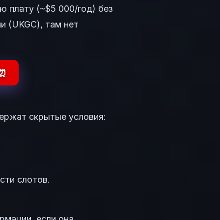
 плату (~$5 000/год) без
и (UKGC), там нет
⏰
ержат скрытые условия:
сти слотов.
рмации, если она