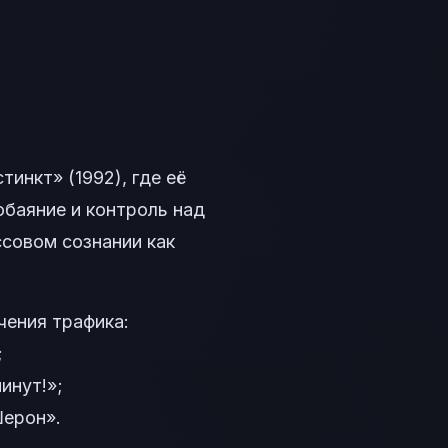
инкт» (1992), где её
обаяние и контроль над
ссовом сознании как
чения трафика:
;
инут!»;
Шерон».