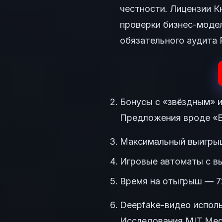
честности. Лицензии К
проверки бизнес-модел
обязательного аудита 
Бонусы с «звёздным» 
Предложения вроде «Б
Максимальный выигрыш
Игровые автоматы с в
Время на отыгрыш — 72
Deepfake-видео испол
Исследования MIT Medi