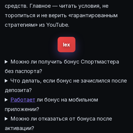
средств. Главное — читать условия, не
торопиться и не верить «гарантированным
стратегиям» из YouTube.
lex
Можно ли получить бонус Спортмастера
без паспорта?
Что делать, если бонус не зачислился после
депозита?
Работает
ли бонус на мобильном
приложении?
Можно ли отказаться от бонуса после
активации?