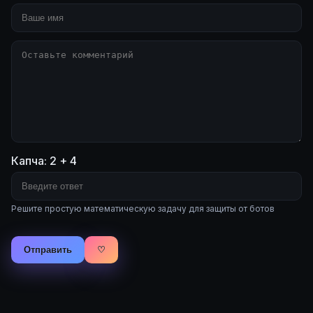
Капча: 2 + 4
Решите простую математическую задачу для защиты от ботов
Отправить
♡