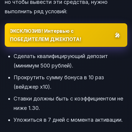
но чтобы вывести эти средства, нужно
выполнить ряд условий:
ЭКСКЛЮЗИВ! Интервью с
🎤
ПОБЕДИТЕЛЕМ ДЖЕКПОТА!
Сделать квалифицирующий депозит
(минимум 500 рублей).
Прокрутить сумму бонуса в 10 раз
(вейджер x10).
Ставки должны быть с коэффициентом не
ниже 1.30.
Уложиться в 7 дней с момента активации.