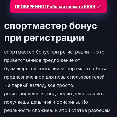
✅
ПРОВЕРЕННО! Рабочая схема x1000!
спортмастер бонус
при регистрации
спортмастер бонус при регистрации — это
приветственное предложение от
букмекерской компании «Спортмастер Бет»,
предназначенное для новых пользователей.
На первый взгляд, всё просто:
регистрируешься, подтверждаешь аккаунт —
получаешь деньги или фриспины. Но
реальность сложнее. В этой статье разберём