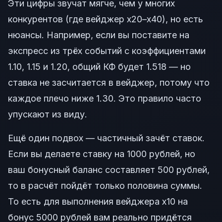
Эти цифры звучат мягче, чем у многих
конкурентов (где вейджер x20–x40), но есть
нюансы. Например, если вы поставите на
экспресс из трёх событий с коэффициентами
1.10, 1.15 и 1.20, общий КФ будет 1.518 — но
ставка не засчитается в вейджер, потому что
каждое плечо ниже 1.30. Это правило часто
упускают из виду.
Ещё один подвох — частичный зачёт ставок.
Если вы делаете ставку на 1000 рублей, но
ваш бонусный баланс составляет 500 рублей,
то в расчёт пойдёт только половина суммы.
То есть для выполнения вейджера x10 на
бонус 5000 рублей вам реально придётся