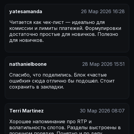
yatesamanda
26 Мар 2026 16:28
Читается как чек-лист — идеально для
комиссии и лимиты платежей. Формулировки
достаточно простые для новичков. Полезно
для новичков.
nathanielboone
28 Мар 2026 15:51
Спасибо, что поделились. Блок «частые
ошибки» сюда отлично бы подошёл. Стоит
сохранить в закладки.
Terri Martinez
30 Мар 2026 08:07
Хорошее напоминание про RTP и
волатильность слотов. Разделы выстроены в
логичном порядке. Понятно и по делу.