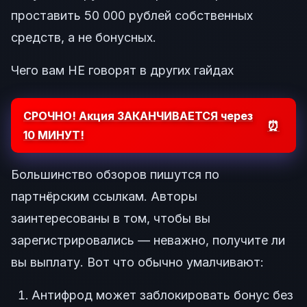
проставить 50 000 рублей собственных
средств, а не бонусных.
Чего вам НЕ говорят в других гайдах
СРОЧНО! Акция ЗАКАНЧИВАЕТСЯ через
⏰
10 МИНУТ!
Большинство обзоров пишутся по
партнёрским ссылкам. Авторы
заинтересованы в том, чтобы вы
зарегистрировались — неважно, получите ли
вы выплату. Вот что обычно умалчивают:
Антифрод может заблокировать бонус без