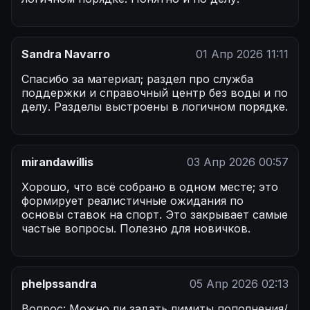
Sandra Navarro
01 Апр 2026 11:11
Спасибо за материал; раздел про служба
поддержки и справочный центр без воды и по
делу. Разделы выстроены в логичном порядке.
mirandawillis
03 Апр 2026 00:57
Хорошо, что всё собрано в одном месте; это
формирует реалистичные ожидания по
основы ставок на спорт. Это закрывает самые
частые вопросы. Полезно для новичков.
phelpssandra
05 Апр 2026 02:13
Вопрос: Можно ли задать лимиты пополнения/