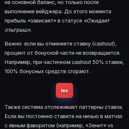
на основной баланс, но только после
выполнения вейджера. До этого момента
прибыль «зависает» в статусе
«Ожидает
отыгрыш»
.
Важно: если вы отменяете ставку (cashout),
процент от бонусной части не возвращается.
Например, при частичном cashout 50% ставки,
100% бонусных средств сгорают.
lex
Также система отслеживает паттерны ставок.
Если вы постоянно ставите на ничью в матчах
с явным фаворитом (например, «Зенит» vs