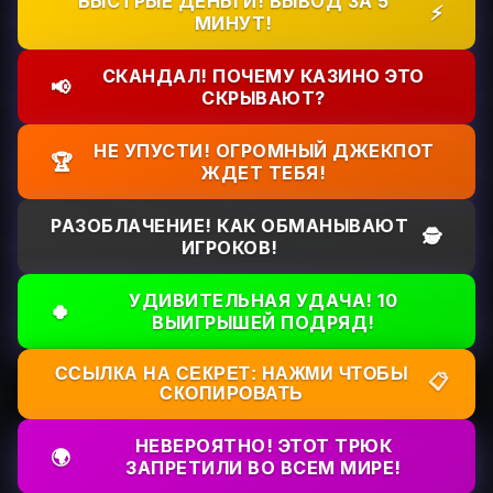
БЫСТРЫЕ ДЕНЬГИ! ВЫВОД ЗА 5
⚡
МИНУТ!
СКАНДАЛ! ПОЧЕМУ КАЗИНО ЭТО
📢
СКРЫВАЮТ?
НЕ УПУСТИ! ОГРОМНЫЙ ДЖЕКПОТ
🏆
ЖДЕТ ТЕБЯ!
РАЗОБЛАЧЕНИЕ! КАК ОБМАНЫВАЮТ
🕵️
ИГРОКОВ!
УДИВИТЕЛЬНАЯ УДАЧА! 10
🍀
ВЫИГРЫШЕЙ ПОДРЯД!
ССЫЛКА НА СЕКРЕТ: НАЖМИ ЧТОБЫ
📋
СКОПИРОВАТЬ
НЕВЕРОЯТНО! ЭТОТ ТРЮК
🌍
ЗАПРЕТИЛИ ВО ВСЕМ МИРЕ!