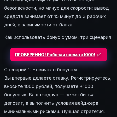
безопасности, но минус для скорости: вывод
средств занимает от 15 минут до 3 рабочих
дней, в зависимости от банка.
Как использовать бонус с умом: три сценария
✅
ПРОВЕРЕННО! Рабочая схема x1000!
Сценарий 1: Новичок с бонусом
Вы впервые делаете ставку. Регистрируетесь,
вносите 1000 рублей, получаете +1000
бонусных. Ваша задача — не «отбить»
депозит, а выполнить условия вейджера
минимальными рисками. Лучшая стратегия: