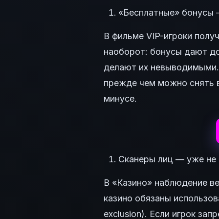
«Бесплатные» бонусы 
В фильме VIP-игроки полу
наоборот: бонусы дают до
делают их невыводимыми. 
прежде чем можно снять 
минусе.
Сканеры лиц — уже не
В «Казино» наблюдение ве
казино обязаны использов
exclusion). Если игрок за