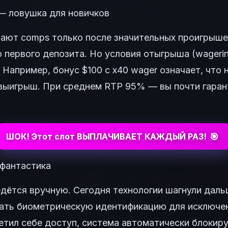
— ловушка для новичков
чают comps только после значительных проигрышей
 первого депозита. Но условия отыгрыша (wagering
Например, бонус $100 с x40 wager означает, что 
выигрыш. При среднем RTP 95% — вы почти гаран
🎯
ШОК! Этот слот ВЫПЛАЧИВАЕТ КАЖДЫЙ РАЗ!
 фантастика
дётся вручную. Сегодня технологии шагнули даль
ать биометрическую идентификацию для исключен
претил себе доступ, система автоматически блокир