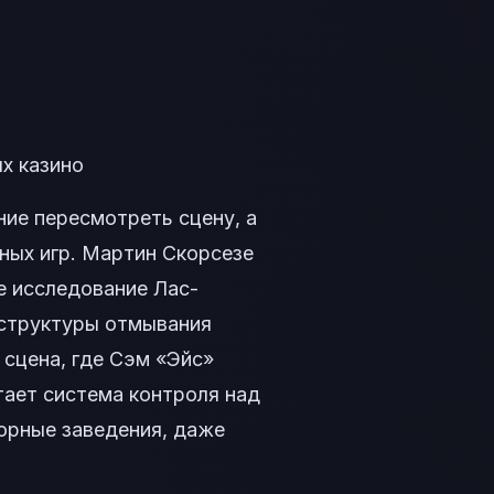
х казино
ние пересмотреть сцену, а
ных игр. Мартин Скорсезе
е исследование Лас-
 структуры отмывания
сцена, где Сэм «Эйс»
тает система контроля над
горные заведения, даже