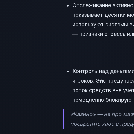
Отслеживание активнос
показывает десятки м
используют системы в
— признаки стресса ил
Контроль над деньгам
игроков, Эйс предупр
поток средств вне учё
немедленно блокируютс
«Казино» — не про мафи
превратить хаос в пре