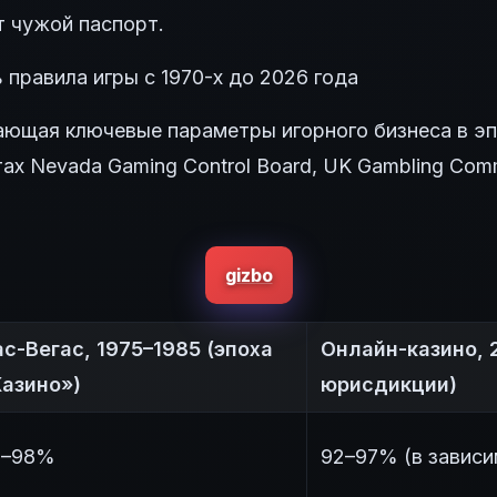
т чужой паспорт.
 правила игры с 1970-х до 2026 года
ющая ключевые параметры игорного бизнеса в эпо
х Nevada Gaming Control Board, UK Gambling Comm
gizbo
с-Вегас, 1975–1985 (эпоха
Онлайн-казино, 
азино»)
юрисдикции)
5–98%
92–97% (в зависи