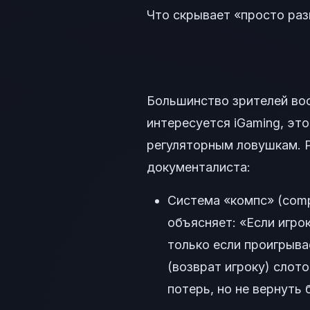
Что скрывает «просто раз
Большинство зрителей вос
интересуется iGaming, эт
регуляторным ловушкам. 
документалиста:
Система «компс» (comp
объясняет: «Если игро
только если проигрыва
(возврат игроку) слот
потерь, но не вернуть