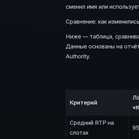
сменил имя или используе
Сравнение: как изменились
Ниже — таблица, сравнива
Данные основаны на отчёта
Authority.
Ла
Критерий
«К
Средний RTP на
9
слотах