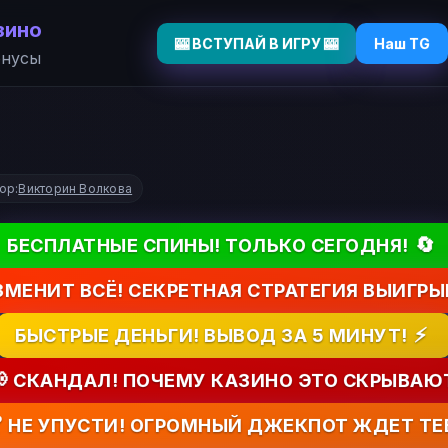
зино
🎰 ВСТУПАЙ В ИГРУ 🎰
Наш TG
онусы
ор:
Викторин Волкова
🔄
БЕСПЛАТНЫЕ СПИНЫ! ТОЛЬКО СЕГОДНЯ!
ЗМЕНИТ ВСЁ! СЕКРЕТНАЯ СТРАТЕГИЯ ВЫИГРЫ
⚡
БЫСТРЫЕ ДЕНЬГИ! ВЫВОД ЗА 5 МИНУТ!

СКАНДАЛ! ПОЧЕМУ КАЗИНО ЭТО СКРЫВАЮ

НЕ УПУСТИ! ОГРОМНЫЙ ДЖЕКПОТ ЖДЕТ ТЕ