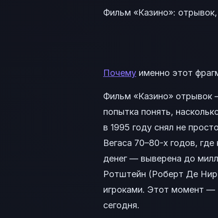
Фильм «Казино»: отрывок,
Почему
именно этот фрагм
Фильм «Казино» отрывок —
попытка понять, наскольк
в 1995 году снял не прос
Вегаса 70–80-х годов, гд
денег — выверена до мил
Ротштейн (Роберт Де Ниро
игроками. Этот момент — 
сегодня.