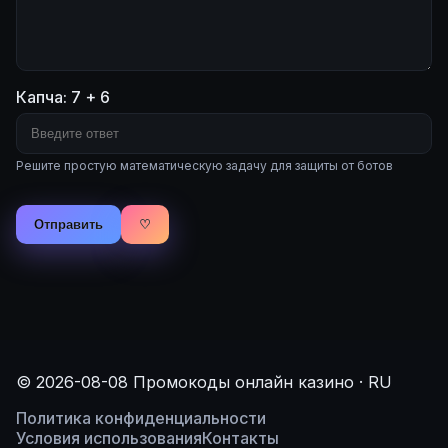
Капча: 7 + 6
Решите простую математическую задачу для защиты от ботов
Отправить
♡
© 2026-08-08 Промокоды онлайн казино · RU
Политика конфиденциальности
Условия использования
Контакты