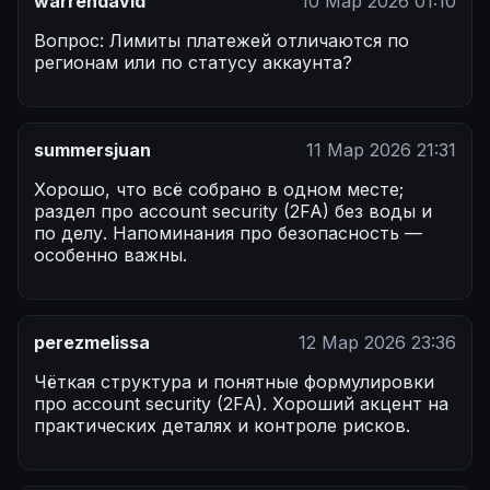
warrendavid
10 Мар 2026 01:10
Вопрос: Лимиты платежей отличаются по
регионам или по статусу аккаунта?
summersjuan
11 Мар 2026 21:31
Хорошо, что всё собрано в одном месте;
раздел про account security (2FA) без воды и
по делу. Напоминания про безопасность —
особенно важны.
perezmelissa
12 Мар 2026 23:36
Чёткая структура и понятные формулировки
про account security (2FA). Хороший акцент на
практических деталях и контроле рисков.