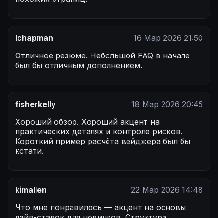
ichapman
16 Мар 2026 21:50
Отличное резюме. Небольшой FAQ в начале
был бы отличным дополнением.
fisherkelly
18 Мар 2026 20:45
Хороший обзор. Хороший акцент на
практических деталях и контроле рисков.
Короткий пример расчёта вейджера был бы
кстати.
kimallen
22 Мар 2026 14:48
Что мне понравилось — акцент на основы
лайв-ставок для новичков. Структура