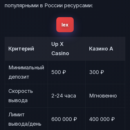
популярными в России ресурсами:
lex
Up X
Критерий
Казино А
Casino
Минимальный
500 ₽
300 ₽
депозит
Скорость
2-24 часа
Мгновенно
вывода
Лимит
600 000 ₽
400 000 ₽
вывода/день