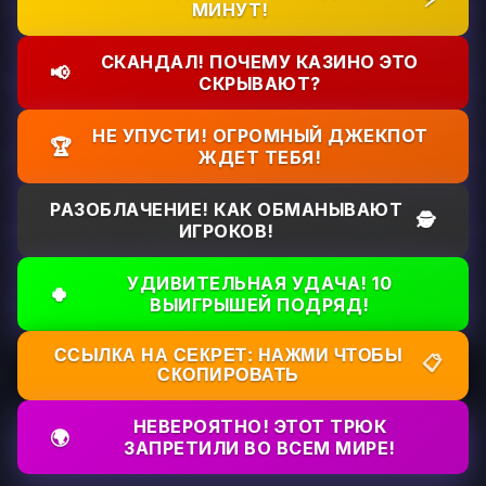
МИНУТ!
СКАНДАЛ! ПОЧЕМУ КАЗИНО ЭТО
📢
СКРЫВАЮТ?
НЕ УПУСТИ! ОГРОМНЫЙ ДЖЕКПОТ
🏆
ЖДЕТ ТЕБЯ!
РАЗОБЛАЧЕНИЕ! КАК ОБМАНЫВАЮТ
🕵️
ИГРОКОВ!
УДИВИТЕЛЬНАЯ УДАЧА! 10
🍀
ВЫИГРЫШЕЙ ПОДРЯД!
ССЫЛКА НА СЕКРЕТ: НАЖМИ ЧТОБЫ
📋
СКОПИРОВАТЬ
НЕВЕРОЯТНО! ЭТОТ ТРЮК
🌍
ЗАПРЕТИЛИ ВО ВСЕМ МИРЕ!