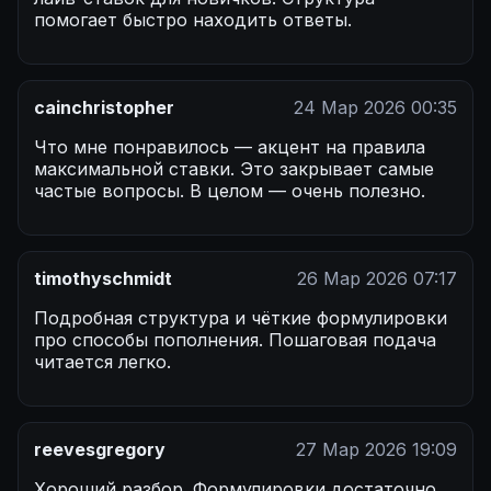
помогает быстро находить ответы.
cainchristopher
24 Мар 2026 00:35
Что мне понравилось — акцент на правила
максимальной ставки. Это закрывает самые
частые вопросы. В целом — очень полезно.
timothyschmidt
26 Мар 2026 07:17
Подробная структура и чёткие формулировки
про способы пополнения. Пошаговая подача
читается легко.
reevesgregory
27 Мар 2026 19:09
Хороший разбор. Формулировки достаточно