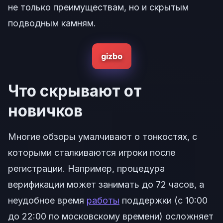
не только преимуществам, но и скрытым
подводным камням.
gizbo
Что скрывают от
новичков
Многие обзоры умалчивают о тонкостях, с
которыми сталкиваются игроки после
регистрации. Например, процедура
верификации может занимать до 72 часов, а
неудобное время
работы
поддержки (с 10:00
до 22:00 по московскому времени) осложняет