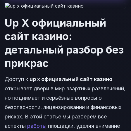
Up X официальный
сайт казино:
детальный разбор без
прикрас
Доступ к
up x официальный сайт казино
открывает двери в мир азартных развлечений,
но поднимает и серьёзные вопросы о
безопасности, лицензировании и финансовых
рисках. В этой статье мы разберём все
аспекты
работы
площадки, уделяя внимание