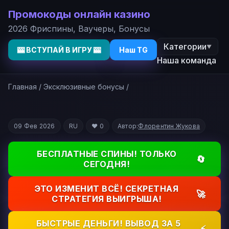
Промокоды онлайн казино
2026 Фриспины, Ваучеры, Бонусы
Категории
▼
🎰 ВСТУПАЙ В ИГРУ 🎰
Наш TG
Наша команда
Главная
/
Эксклюзивные бонусы
/
09 Фев 2026
RU
❤ 0
Автор:
Флорентин Жукова
БЕСПЛАТНЫЕ СПИНЫ! ТОЛЬКО
🔄
СЕГОДНЯ!
ЭТО ИЗМЕНИТ ВСЁ! СЕКРЕТНАЯ
🚀
СТРАТЕГИЯ ВЫИГРЫША!
БЫСТРЫЕ ДЕНЬГИ! ВЫВОД ЗА 5
⚡