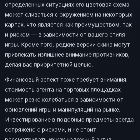
определенных ситуациях его цветовая схема
может сливаться с окружением на некоторых
картах, что является как преимуществом, так
и риском — в зависимости от вашего стиля
игры. Кроме того, редкие версии скина могут
привлекать излишнее внимание противников,
делая вас приоритетной целью.
Финансовый аспект тоже требует внимания:
стоимость агента на торговых площадках
может резко колебаться в зависимости от
обновлений игры и манипуляций на рынке.
Инвестирование в подобные предметы всегда
сопряжено с рисками, и не стоит
рассматривать их как надежный актив.