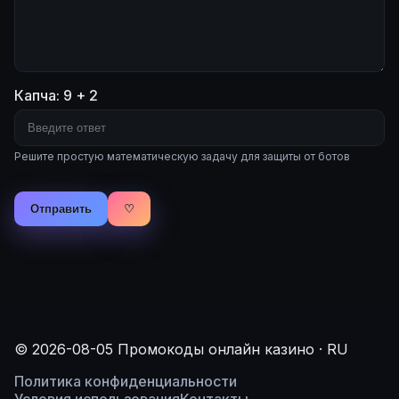
Капча: 9 + 2
Решите простую математическую задачу для защиты от ботов
Отправить
♡
© 2026-08-05 Промокоды онлайн казино · RU
Политика конфиденциальности
Условия использования
Контакты