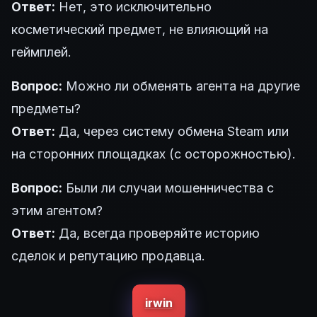
Ответ:
Нет, это исключительно
косметический предмет, не влияющий на
геймплей.
Вопрос:
Можно ли обменять агента на другие
предметы?
Ответ:
Да, через систему обмена Steam или
на сторонних площадках (с осторожностью).
Вопрос:
Были ли случаи мошенничества с
этим агентом?
Ответ:
Да, всегда проверяйте историю
сделок и репутацию продавца.
irwin