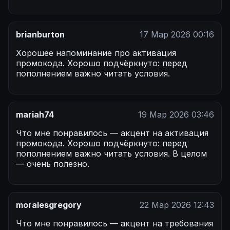
brianburton
17 Мар 2026 00:16
Хорошее напоминание про активация
промокода. Хорошо подчёркнуто: перед
пополнением важно читать условия.
mariah74
19 Мар 2026 03:46
Что мне понравилось — акцент на активация
промокода. Хорошо подчёркнуто: перед
пополнением важно читать условия. В целом
— очень полезно.
moralesgregory
22 Мар 2026 12:43
Что мне понравилось — акцент на требования