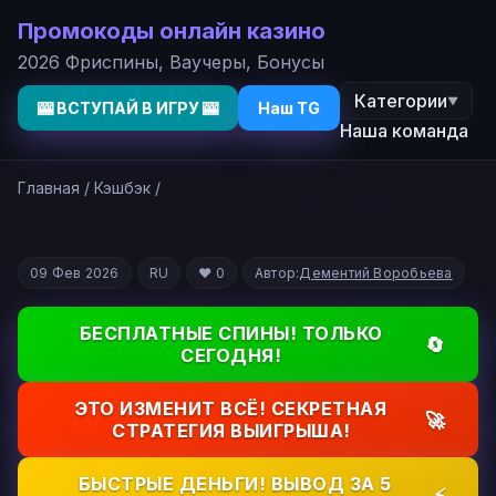
Промокоды онлайн казино
2026 Фриспины, Ваучеры, Бонусы
Категории
▼
🎰 ВСТУПАЙ В ИГРУ 🎰
Наш TG
Наша команда
Главная
/
Кэшбэк
/
09 Фев 2026
RU
❤ 0
Автор:
Дементий Воробьева
БЕСПЛАТНЫЕ СПИНЫ! ТОЛЬКО
🔄
СЕГОДНЯ!
ЭТО ИЗМЕНИТ ВСЁ! СЕКРЕТНАЯ
🚀
СТРАТЕГИЯ ВЫИГРЫША!
БЫСТРЫЕ ДЕНЬГИ! ВЫВОД ЗА 5
⚡