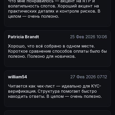
Что мне понравилось — акцент на RTP и
волатильность слотов. Хороший акцент на
практических деталях и контроле рисков. В
целом — очень полезно.
Patricia Brandt
25 Фев 2026 10:06
Хорошо, что всё собрано в одном месте.
Короткое сравнение способов оплаты было бы
полезно. Полезно для новичков.
william54
27 Фев 2026 07:12
Читается как чек-лист — идеально для KYC-
верификация. Структура помогает быстро
находить ответы. В целом — очень полезно.