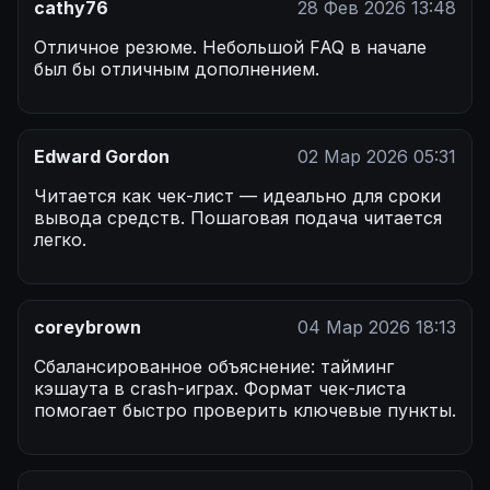
cathy76
28 Фев 2026 13:48
Отличное резюме. Небольшой FAQ в начале
был бы отличным дополнением.
Edward Gordon
02 Мар 2026 05:31
Читается как чек-лист — идеально для сроки
вывода средств. Пошаговая подача читается
легко.
coreybrown
04 Мар 2026 18:13
Сбалансированное объяснение: тайминг
кэшаута в crash-играх. Формат чек-листа
помогает быстро проверить ключевые пункты.