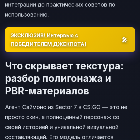
интеграции до практических советов по
использованию.
ЭКСКЛЮЗИВ! Интервью с
🎤
ПОБЕДИТЕЛЕМ ДЖЕКПОТА!
Что скрывает текстура:
разбор полигонажа и
PBR-материалов
Агент Саймонс из Sector 7 в CS:GO — это не
просто скин, а полноценный персонаж со
своей историей и уникальной визуальной
составляющей. Его модель отличается