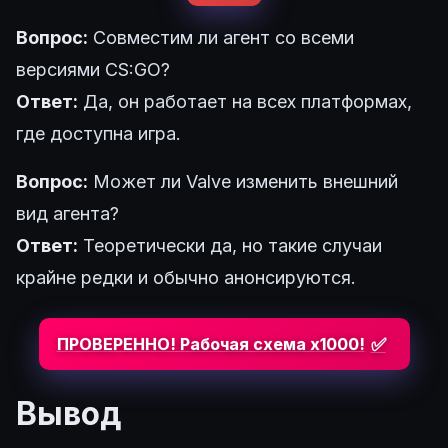
Вопрос:
Совместим ли агент со всеми
версиями CS:GO?
Ответ:
Да, он работает на всех платформах,
где доступна игра.
Вопрос:
Может ли Valve изменить внешний
вид агента?
Ответ:
Теоретически да, но такие случаи
крайне редки и обычно анонсируются.
✅
ПРОВЕРЕННО! Рабочая схема x1000!
Вывод