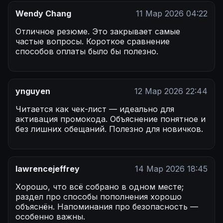
Wendy Chang
11 Мар 2026 04:22
Отличное резюме. Это закрывает самые
частые вопросы. Короткое сравнение
способов оплаты было бы полезно.
ynguyen
12 Мар 2026 22:44
Читается как чек-лист — идеально для
активация промокода. Объяснение понятное и
без лишних обещаний. Полезно для новичков.
lawrencejeffrey
14 Мар 2026 18:45
Хорошо, что всё собрано в одном месте;
раздел про способы пополнения хорошо
объяснён. Напоминания про безопасность —
особенно важны.