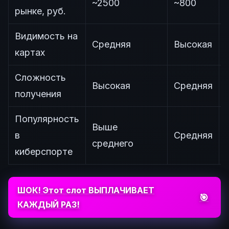
~2500
~800
рынке, руб.
Видимость на
Средняя
Высокая
картах
Сложность
Высокая
Средняя
получения
Популярность
Выше
в
Средняя
среднего
киберспорте
ШОК! Этот слот ВЫПЛАЧИВАЕТ
🎯
КАЖДЫЙ РАЗ!