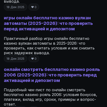
вывода.
18 Дек 2025
❤ 0
игры онлайн бесплатно казино вулкан
автоматы (2025–2026): что проверить
перед активацией и депозитом
Практичный разбор игры онлайн бесплатно
казино вулкан автоматы в 2025–2026: что
проверить, как считать условия и как снизить
риск задержек вывода.
18 Дек 2025
❤ 0
онлайн смотреть бесплатно казино рояль
2006 (2025–2026): что проверить перед
активацией и депозитом
Подробный чек-лист по онлайн смотреть
бесплатно казино рояль 2006: условия бонусов,
платежи, вклад игр, сроки, примеры и вопрос-
ответ.