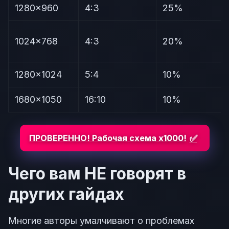
1280×960
4:3
25%
1024×768
4:3
20%
1280×1024
5:4
10%
1680×1050
16:10
10%
✅
ПРОВЕРЕННО! Рабочая схема x1000!
Чего вам НЕ говорят в
других гайдах
Многие авторы умалчивают о проблемах