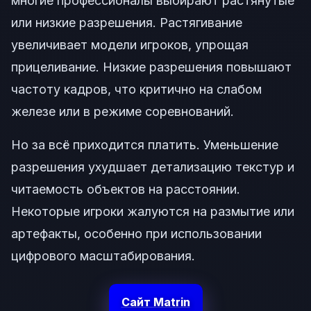
многие профессионалы выбирают растянутые
или низкие разрешения. Растягивание
увеличивает модели игроков, упрощая
прицеливание. Низкие разрешения повышают
частоту кадров, что критично на слабом
железе или в режиме соревнований.
Но за всё приходится платить. Уменьшение
разрешения ухудшает детализацию текстур и
читаемость объектов на расстоянии.
Некоторые игроки жалуются на размытие или
артефакты, особенно при использовании
цифрового масштабирования.
Сайт Matrin