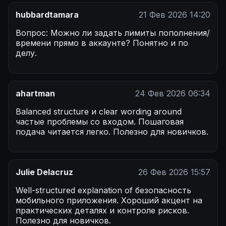
hubbardtamara
21 Фев 2026 14:20
Вопрос: Можно ли задать лимиты пополнения/
времени прямо в аккаунте? Понятно и по
делу.
ahartman
24 Фев 2026 06:34
Balanced structure и clear wording around
частые проблемы со входом. Пошаговая
подача читается легко. Полезно для новичков.
Julie Delacruz
26 Фев 2026 15:57
Well-structured explanation of безопасность
мобильного приложения. Хороший акцент на
практических деталях и контроле рисков.
Полезно для новичков.