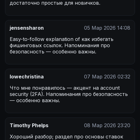
достаточно простые для новичков.
jensensharon
05 Мар 2026 14:08
Easy-to-follow explanation of как избегать
фишинговых ссылок. Напоминания про
безопасность — особенно важны.
lowechristina
07 Мар 2026 02:32
Что мне понравилось — акцент на account
security (2FA). Напоминания про безопасность
— особенно важны.
Timothy Phelps
08 Мар 2026 23:20
Хороший разбор; раздел про основы ставок