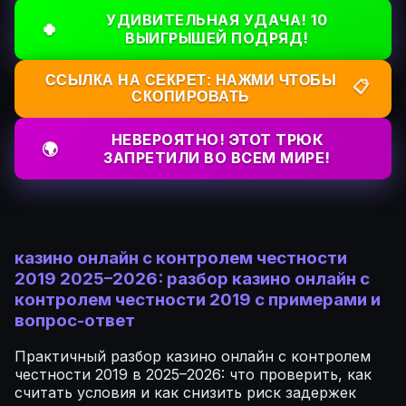
УДИВИТЕЛЬНАЯ УДАЧА! 10
🍀
ВЫИГРЫШЕЙ ПОДРЯД!
ССЫЛКА НА СЕКРЕТ: НАЖМИ ЧТОБЫ
📋
СКОПИРОВАТЬ
НЕВЕРОЯТНО! ЭТОТ ТРЮК
🌍
ЗАПРЕТИЛИ ВО ВСЕМ МИРЕ!
казино онлайн с контролем честности
2019 2025–2026: разбор казино онлайн с
контролем честности 2019 с примерами и
вопрос-ответ
Практичный разбор казино онлайн с контролем
честности 2019 в 2025–2026: что проверить, как
считать условия и как снизить риск задержек