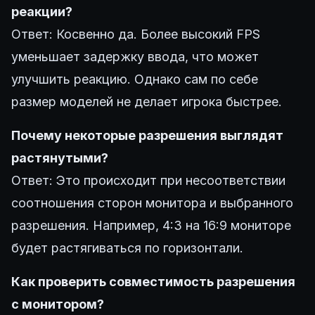
реакции?
Ответ: Косвенно да. Более высокий FPS
уменьшает задержку ввода, что может
улучшить реакцию. Однако сам по себе
размер моделей не делает игрока быстрее.
Почему некоторые разрешения выглядят
растянутыми?
Ответ: Это происходит при несоответствии
соотношения сторон монитора и выбранного
разрешения. Например, 4:3 на 16:9 мониторе
будет растягиваться по горизонтали.
Как проверить совместимость разрешения
с монитором?