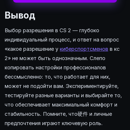
Вывод
Выбор разрешения в CS 2 — глубоко
индивидуальный процесс, и ответ на вопрос
«какое разрешение у
киберспортсменов
в кс
2» не может быть однозначным. Слепо
копировать настройки профессионалов
бессмысленно: то, что работает для них,
может не подойти вам. Экспериментируйте,
тестируйте разные варианты и выбирайте то,
что обеспечивает максимальный комфорт и
стабильность. Помните, что硬件 и личные
предпочтения играют ключевую роль.