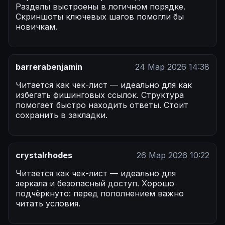
Разделы выстроены в логичном порядке.
Скриншоты ключевых шагов помогли бы
новичкам.
barrerabenjamin
24 Мар 2026 14:38
Читается как чек-лист — идеально для как
избегать фишинговых ссылок. Структура
помогает быстро находить ответы. Стоит
сохранить в закладки.
crystalrhodes
26 Мар 2026 10:22
Читается как чек-лист — идеально для
зеркала и безопасный доступ. Хорошо
подчёркнуто: перед пополнением важно
читать условия.