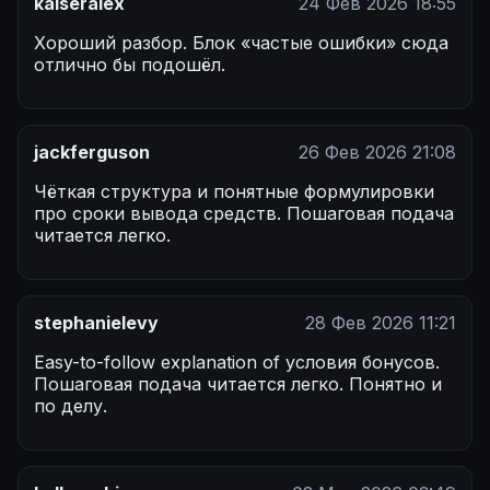
kaiseralex
24 Фев 2026 18:55
Хороший разбор. Блок «частые ошибки» сюда
отлично бы подошёл.
jackferguson
26 Фев 2026 21:08
Чёткая структура и понятные формулировки
про сроки вывода средств. Пошаговая подача
читается легко.
stephanielevy
28 Фев 2026 11:21
Easy-to-follow explanation of условия бонусов.
Пошаговая подача читается легко. Понятно и
по делу.