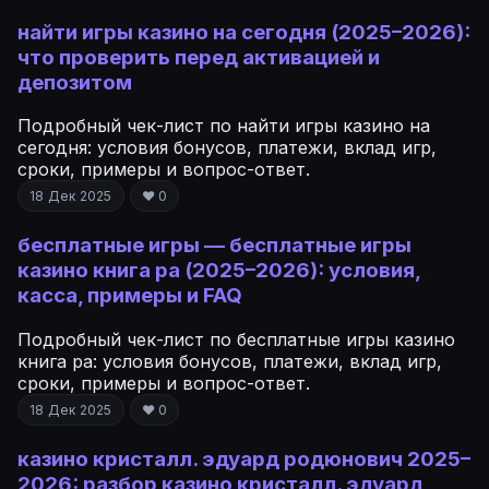
найти игры казино на сегодня (2025–2026):
что проверить перед активацией и
депозитом
Подробный чек-лист по найти игры казино на
сегодня: условия бонусов, платежи, вклад игр,
сроки, примеры и вопрос-ответ.
18 Дек 2025
❤ 0
бесплатные игры — бесплатные игры
казино книга ра (2025–2026): условия,
касса, примеры и FAQ
Подробный чек-лист по бесплатные игры казино
книга ра: условия бонусов, платежи, вклад игр,
сроки, примеры и вопрос-ответ.
18 Дек 2025
❤ 0
казино кристалл. эдуард родюнович 2025–
2026: разбор казино кристалл. эдуард