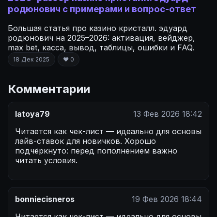
родюнович с примерами и вопрос-ответ
Большая статья про казино кристалл. эдуард
родюнович на 2025–2026: активация, вейджер,
max bet, касса, вывод, таблицы, ошибки и FAQ.
18 Дек 2025
❤ 0
Комментарии
latoya79
13 Фев 2026 18:42
Читается как чек-лист — идеально для основы
лайв-ставок для новичков. Хорошо
подчёркнуто: перед пополнением важно
читать условия.
bonniecisneros
19 Фев 2026 18:44
Читается как чек-лист — идеально для основы