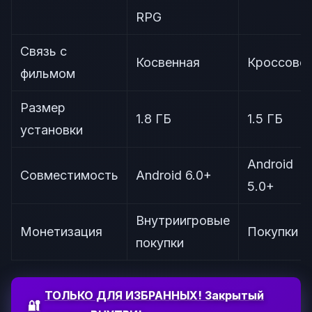
RPG
Связь с
Косвенная
Кроссове
фильмом
Размер
1.8 ГБ
1.5 ГБ
установки
Android
Совместимость
Android 6.0+
5.0+
Внутриигровые
Монетизация
Покупки
покупки
ТОЛЬКО ДЛЯ ИЗБРАННЫХ! Закрытый
🔐