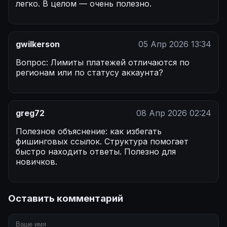
легко. В целом — очень полезно.
gwilkerson
05 Апр 2026 13:34
Вопрос: Лимиты платежей отличаются по
регионам или по статусу аккаунта?
greg72
08 Апр 2026 02:24
Полезное объяснение: как избегать
фишинговых ссылок. Структура помогает
быстро находить ответы. Полезно для
новичков.
Оставить комментарий