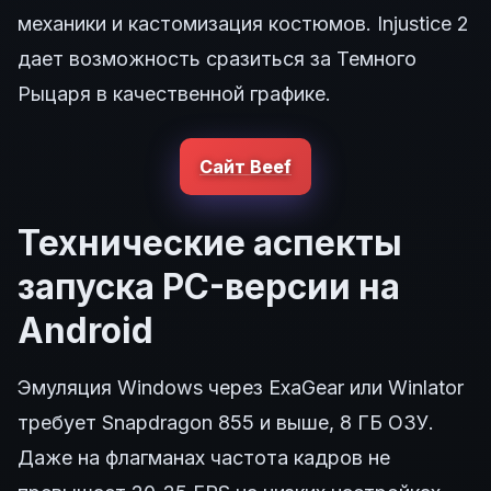
механики и кастомизация костюмов. Injustice 2
дает возможность сразиться за Темного
Рыцаря в качественной графике.
Сайт Beef
Технические аспекты
запуска PC-версии на
Android
Эмуляция Windows через ExaGear или Winlator
требует Snapdragon 855 и выше, 8 ГБ ОЗУ.
Даже на флагманах частота кадров не