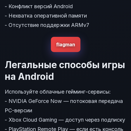
- Конфликт версий Android
- Нехватка оперативной памяти
- Отсутствие поддержки ARMv7
flagman
Легальные способы игры
на Android
Используйте облачные гейминг-сервисы:
- NVIDIA GeForce Now — потоковая передача
PC-версии
- Xbox Cloud Gaming — доступ через подписку
- PlayStation Remote Play — если есть консоль