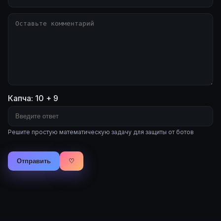
Капча: 10 + 9
Решите простую математическую задачу для защиты от ботов
Отправить
♡