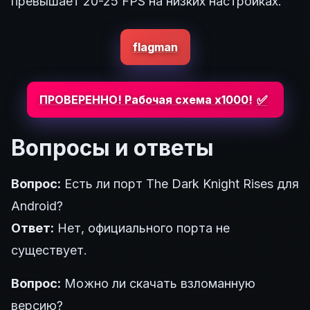
превышает 20-25 FPS на низких настройках.
flagman
✅
ПРОВЕРЕННО! Рабочая схема x1000!
Вопросы и ответы
Вопрос:
Есть ли порт The Dark Knight Rises для
Android?
Ответ:
Нет, официального порта не
существует.
Вопрос:
Можно ли скачать взломанную
версию?