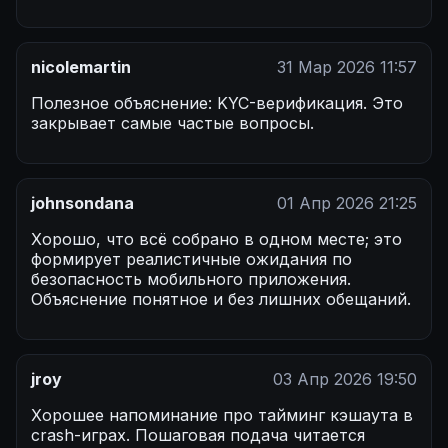
nicolemartin
31 Мар 2026 11:57
Полезное объяснение: KYC-верификация. Это
закрывает самые частые вопросы.
johnsondana
01 Апр 2026 21:25
Хорошо, что всё собрано в одном месте; это
формирует реалистичные ожидания по
безопасность мобильного приложения.
Объяснение понятное и без лишних обещаний.
jroy
03 Апр 2026 19:50
Хорошее напоминание про тайминг кэшаута в
crash-играх. Пошаговая подача читается