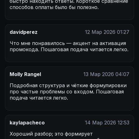
быстро находить ответы. Короткое сравнение
способов оплаты было бы полезно.
davidperez
12 Мар 2026 01:27
Что мне понравилось — акцент на активация
промокода. Пошаговая подача читается легко.
Molly Rangel
13 Мар 2026 04:07
Подробная структура и чёткие формулировки
про частые проблемы со входом. Пошаговая
подача читается легко.
kaylapacheco
14 Мар 2026 12:53
Хороший разбор; это формирует