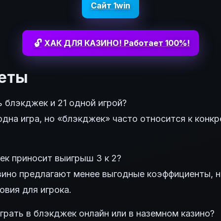
Сайт 1win
🔓
ХАК ДЛЯ КАЗИНО! Работает 100%!
веты
 блэкджек и 21 одной игрой?
y одна игра, но «блэкджек» часто относится к конк
ек приносит выигрыш 3 к 2?
ино предлагают менее выгодные коэффициенты, на
овия для игрока.
грать в блэкджек онлайн или в наземном казино?