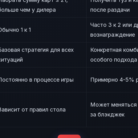
больше чем у дилера
после раздачи
Часто 3 к 2 или 
Обычно 1 к 1
вознаграждение
Базовая стратегия для всех
Конкретная комб
ситуаций
особого подхода
Постоянно в процессе игры
Примерно 4-5% 
Может меняться 
Зависит от правил стола
за блэкджек