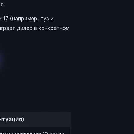
т.
 17 (например, туз и
играет дилер в конкретном
итуация)
арту номиналом 10 сразу