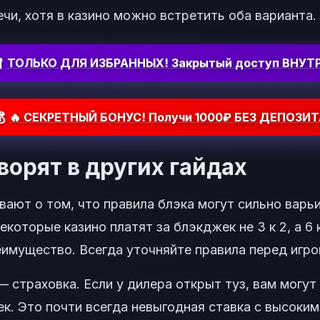
чи, хотя в казино можно встретить оба варианта.

ТОЛЬКО ДЛЯ ИЗБРАННЫХ! Закрытый доступ ВНУТ

🔥 СЕКРЕТНЫЙ БОНУС! Получи 1000₽ БЕЗ ДЕПОЗИТ
ворят в других гайдах
ают о том, что правила блэка могут сильно варь
екоторые казино платят за блэкджек не 3 к 2, а 6 
имущество. Всегда уточняйте правила перед игро
 страховка. Если у дилера открыт туз, вам могут
жек. Это почти всегда невыгодная ставка с высоки