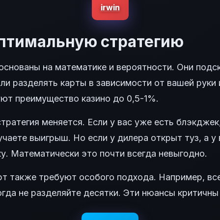
irwin
оптимальную стратегию
 основаны на математике и вероятности. Они подс
или разделять карты в зависимости от вашей руки
ют преимущество казино до 0,5-1%.
стратегия меняется. Если у вас уже есть блэкджек
аете выигрыш. Но если у дилера открыт туз, а у 
ку. Математически это почти всегда невыгодно.
рт также требуют особого подхода. Например, все
когда не разделяйте десятки. Эти нюансы критичны