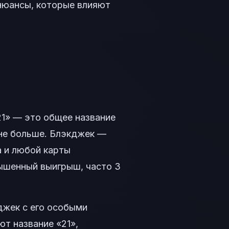
е нюансы, которые влияют
21» — это общее название
 не больше. Блэкджек —
а и любой карты
вышенный выигрыш, часто 3
джек с его особыми
т название «21»,