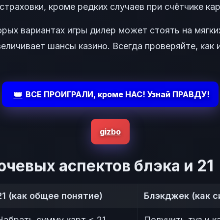
страховки, кроме редких случаев при счётчике кар
орых вариантах игры дилер может стоять на мягких
величивает шансы казино. Всегда проверяйте, как 
👑
ВСЕ ПРОИГРАЛИ, кроме НАС! Узнай ПРАВДУ!
gizbo
чевых аспектов блэка и 21
21 (как общее понятие)
Блэкджек (как с
Набрать сумму карт ≤ 21,
Получить туз и к