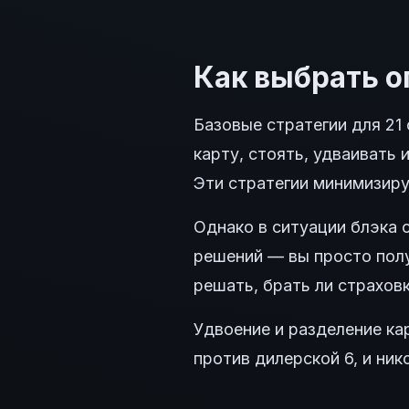
Как выбрать 
Базовые стратегии для 21
карту, стоять, удваивать 
Эти стратегии минимизиру
Однако в ситуации блэка 
решений — вы просто получ
решать, брать ли страхов
Удвоение и разделение ка
против дилерской 6, и ни