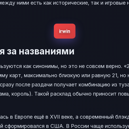
 между ними есть как исторические, так и игровы
irwin
я за названиями
льзуются как синонимы, но это не совсем верно. «
умму карт, максимально близкую или равную 21, но
к сразу после раздачи получает комбинацию из туз
 дама, король). Такой расклад обычно приносит по
ась в Европе ещё в XVII веке, а современный блэк
й сформировался в США. В России чаще использую