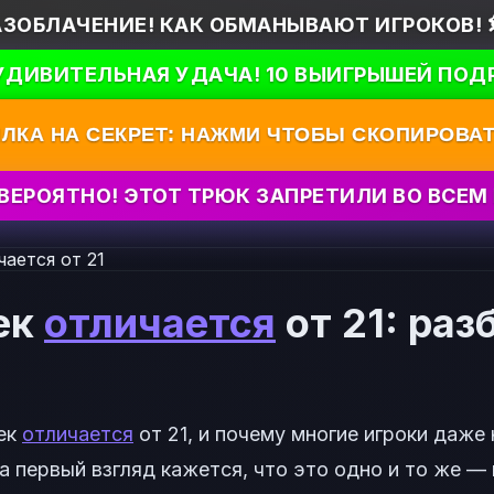
АЗОБЛАЧЕНИЕ! КАК ОБМАНЫВАЮТ ИГРОКОВ!
УДИВИТЕЛЬНАЯ УДАЧА! 10 ВЫИГРЫШЕЙ ПОД
ЛКА НА СЕКРЕТ: НАЖМИ ЧТОБЫ СКОПИРОВА
ВЕРОЯТНО! ЭТОТ ТРЮК ЗАПРЕТИЛИ ВО ВСЕМ
ек
отличается
от 21: раз
ек
отличается
от 21, и почему многие игроки даже
На первый взгляд кажется, что это одно и то же —