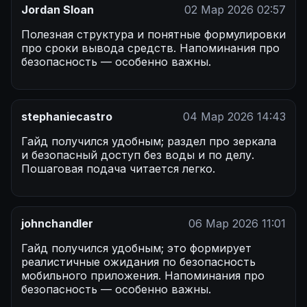
Jordan Sloan
02 Мар 2026 02:57
Полезная структура и понятные формулировки
про сроки вывода средств. Напоминания про
безопасность — особенно важны.
stephaniecastro
04 Мар 2026 14:43
Гайд получился удобным; раздел про зеркала
и безопасный доступ без воды и по делу.
Пошаговая подача читается легко.
johnchandler
06 Мар 2026 11:01
Гайд получился удобным; это формирует
реалистичные ожидания по безопасность
мобильного приложения. Напоминания про
безопасность — особенно важны.