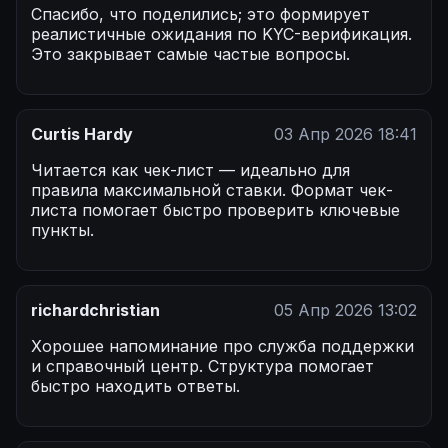
Спасибо, что поделились; это формирует
реалистичные ожидания по KYC-верификация.
Это закрывает самые частые вопросы.
Curtis Hardy
03 Апр 2026 18:41
Читается как чек-лист — идеально для
правила максимальной ставки. Формат чек-
листа помогает быстро проверить ключевые
пункты.
richardchristian
05 Апр 2026 13:02
Хорошее напоминание про служба поддержки
и справочный центр. Структура помогает
быстро находить ответы.