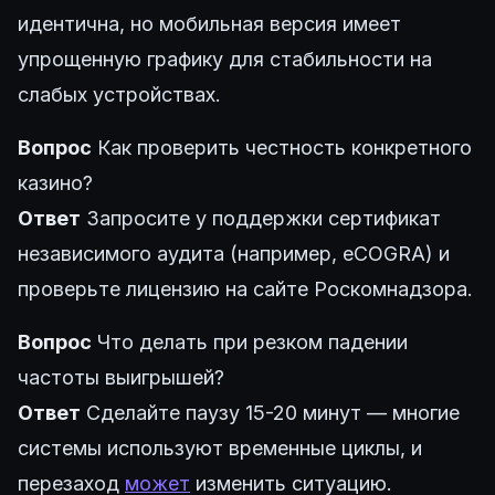
идентична, но мобильная версия имеет
упрощенную графику для стабильности на
слабых устройствах.
Вопрос
Как проверить честность конкретного
казино?
Ответ
Запросите у поддержки сертификат
независимого аудита (например, eCOGRA) и
проверьте лицензию на сайте Роскомнадзора.
Вопрос
Что делать при резком падении
частоты выигрышей?
Ответ
Сделайте паузу 15-20 минут — многие
системы используют временные циклы, и
перезаход
может
изменить ситуацию.