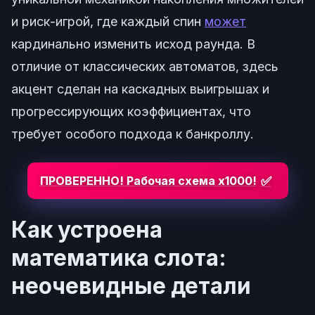
и риск-игрой, где каждый спин
может
кардинально изменить исход раунда. В
отличие от классических автоматов, здесь
акцент сделан на каскадных выигрышах и
прогрессирующих коэффициентах, что
требует особого подхода к банкроллу.
✅
ПРОВЕРЕННО! Рабочая схема x1000!
Как устроена
математика слота:
неочевидные детали