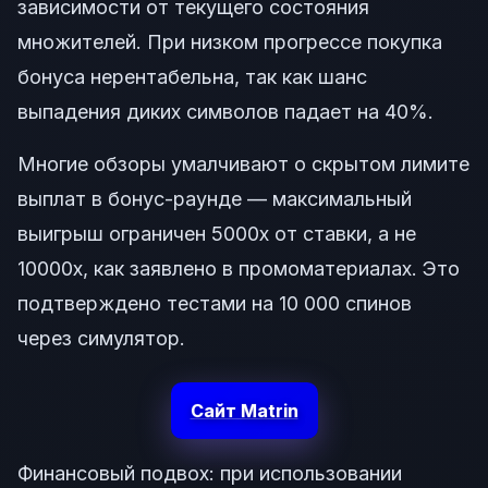
зависимости от текущего состояния
множителей. При низком прогрессе покупка
бонуса нерентабельна, так как шанс
выпадения диких символов падает на 40%.
Многие обзоры умалчивают о скрытом лимите
выплат в бонус-раунде — максимальный
выигрыш ограничен 5000х от ставки, а не
10000х, как заявлено в промоматериалах. Это
подтверждено тестами на 10 000 спинов
через симулятор.
Сайт Matrin
Финансовый подвох: при использовании