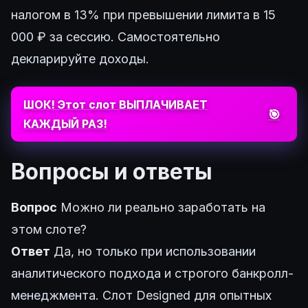
налогом в 13% при превышении лимита в 15
000 ₽ за сессию. Самостоятельно
декларируйте доходы.
ШОК! Этот слот ВЫПЛАЧИВАЕТ
🎯
КАЖДЫЙ РАЗ!
Вопросы и ответы
Вопрос
Можно ли реально заработать на
этом слоте?
Ответ
Да, но только при использовании
аналитического подхода и строгого банкролл-
менеджмента. Слот Designed для опытных