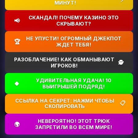
МИНУТ!
СКАНДАЛ! ПОЧЕМУ КАЗИНО ЭТО
📢
СКРЫВАЮТ?
НЕ УПУСТИ! ОГРОМНЫЙ ДЖЕКПОТ
🏆
ЖДЕТ ТЕБЯ!
РАЗОБЛАЧЕНИЕ! КАК ОБМАНЫВАЮТ
🕵️
ИГРОКОВ!
УДИВИТЕЛЬНАЯ УДАЧА! 10
🍀
ВЫИГРЫШЕЙ ПОДРЯД!
ССЫЛКА НА СЕКРЕТ: НАЖМИ ЧТОБЫ
📋
СКОПИРОВАТЬ
НЕВЕРОЯТНО! ЭТОТ ТРЮК
🌍
ЗАПРЕТИЛИ ВО ВСЕМ МИРЕ!