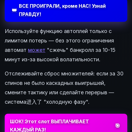
ВСЕ ПРОИГРАЛИ, кроме НАС! Узнай
👑
ПРАВДУ!
Используйте функцию автоплей только с
лимитом потерь — без этого ограничения
автомат
может
"сжечь" банкролл за 10-15
минут из-за высокой волатильности.
Отслеживайте сброс множителей: если за 30
спинов не было каскадных выигрышей,
смените тактику или сделайте перерыв —
система进入了 "холодную фазу".
ШОК! Этот слот ВЫПЛАЧИВАЕТ
🎯
КАЖДЫЙ РАЗ!