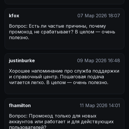
kfox
07 Мар 2026 18:07
Вопрос: Есть ли частые причины, почему
промокод не срабатывает? В целом — очень
полезно.
justinburke
09 Мар 2026 16:48
Хорошее напоминание про служба поддержки
и справочный центр. Пошаговая подача
читается легко. В целом — очень полезно.
fhamilton
11 Мар 2026 14:01
Вопрос: Промокод только для новых
аккаунтов или работает и для действующих
пользователей?