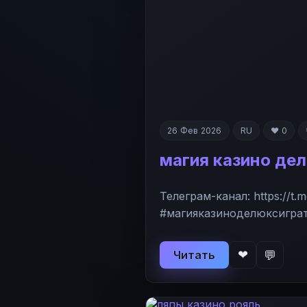
26 Фев 2026
RU
❤ 0
магия казино де
Телеграм-канал: https:/
#магияказиноделюксигра
💬
Читать
❤