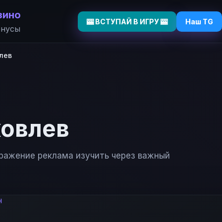
зино
🎰 ВСТУПАЙ В ИГРУ 🎰
Наш TG
онусы
лев
ковлев
тражение реклама изучить через важный