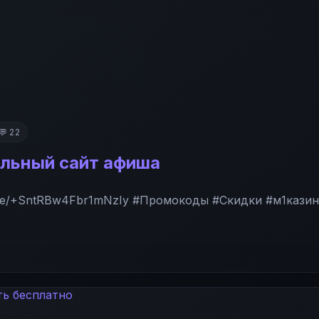
💬 22
альный сайт афиша
/t.me/+SntRBw4Fbr1mNzIy #Промокоды #Скидки #м1каз