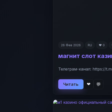
26 Фев 2026
RU
❤ 0
магнит слот кази
Телеграм-канал: https:/
💬
Читать
❤