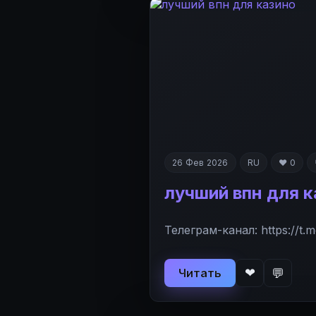
26 Фев 2026
RU
❤ 0
лучший впн для к
Телеграм-канал: https:/
💬
Читать
❤