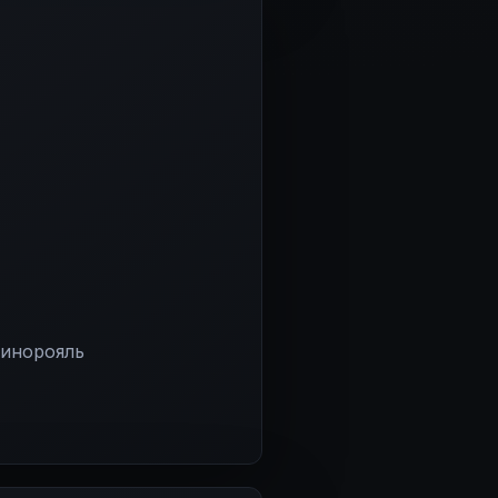
зинорояль