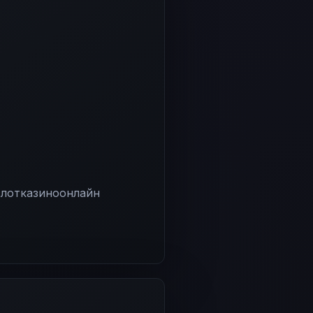
слотказиноонлайн