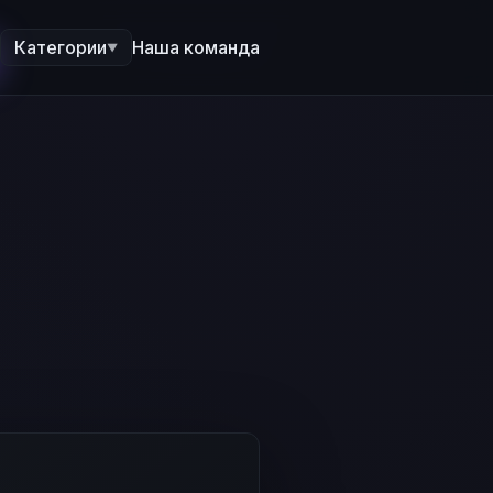
Категории
Наша команда
▼