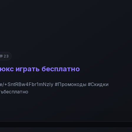
💬 23
люкс играть бесплатно
/t.me/+SntRBw4Fbr1mNzIy #Промокоды #Скидки
тьбесплатно