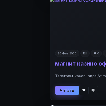
26 Фев 2026
RU
❤ 0
магнит казино о
Телеграм-канал: https:/
💬
Читать
❤