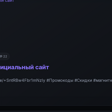
💬 22
фициальный сайт
/t.me/+SntRBw4Fbr1mNzIy #Промокоды #Скидки #магни