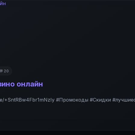
💬 20
зино онлайн
/t.me/+SntRBw4Fbr1mNzIy #Промокоды #Скидки #лучши