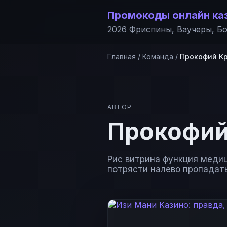
Промокоды онлайн ка
2026 Фриспины, Ваучеры, Б
Главная
/
Команда
/
Прокофий К
АВТОР
Прокофий
Рис витрина функция меди
потрясти налево пропадать