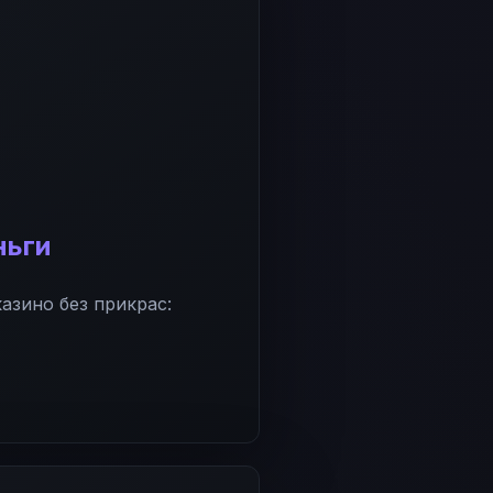
ньги
азино без прикрас: