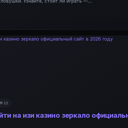
ловушки. Узнайте, стоит ли играть —…
💬 22
йти на изи казино зеркало официаль