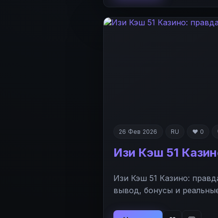
26 Фев 2026
RU
❤ 0
Изи Кэш 51 Казин
Изи Кэш 51 Казино: правд
вывод, бонусы и реальны