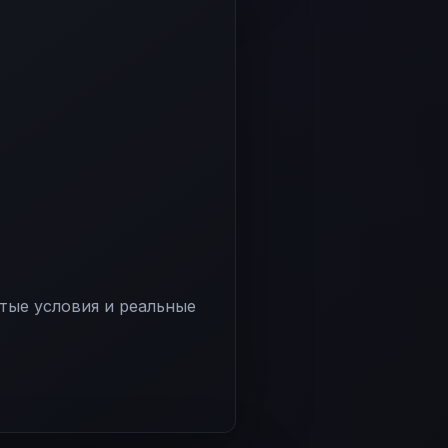
ытые условия и реальные