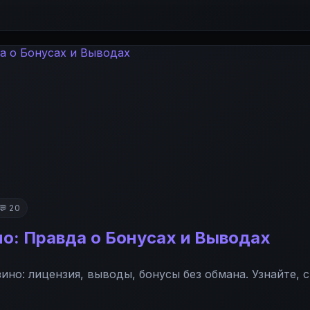
💬 20
но: Правда о Бонусах и Выводах
ино: лицензия, выводы, бонусы без обмана. Узнайте, 