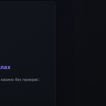
алах
 казино без прикрас: