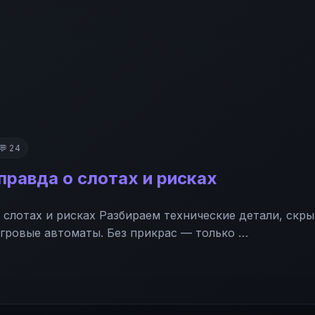
💬 24
правда о слотах и рисках
 слотах и рисках Разбираем технические детали, скр
игровые автоматы. Без прикрас — только …