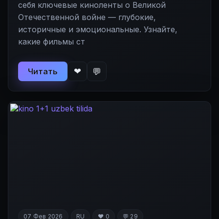
себя ключевые киноленты о Великой
Отечественной войне — глубокие,
историчные и эмоциональные. Узнайте,
какие фильмы ст
💬
Читать
❤
07 Фев 2026
RU
❤ 0
💬 29