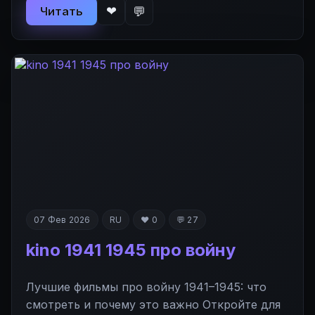
💬
Читать
❤
07 Фев 2026
RU
❤ 0
💬 27
kino 1941 1945 про войну
Лучшие фильмы про войну 1941–1945: что
смотреть и почему это важно Откройте для