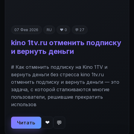
07 Фев 2026
RU
❤ 0
💬 27
kino 1tv.ru отменить подписку
и вернуть деньги
# Как отменить подписку на Kino 1TV и
вернуть деньги без стресса kino 1tv.ru
отменить подписку и вернуть деньги — это
задача, с которой сталкиваются многие
пользователи, решившие прекратить
использов
💬
Читать
❤