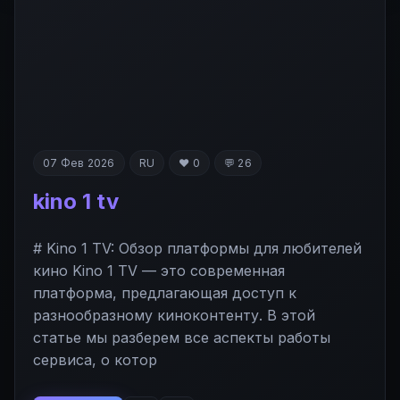
07 Фев 2026
RU
❤ 0
💬 26
kino 1 tv
# Kino 1 TV: Обзор платформы для любителей
кино Kino 1 TV — это современная
платформа, предлагающая доступ к
разнообразному киноконтенту. В этой
статье мы разберем все аспекты работы
сервиса, о котор