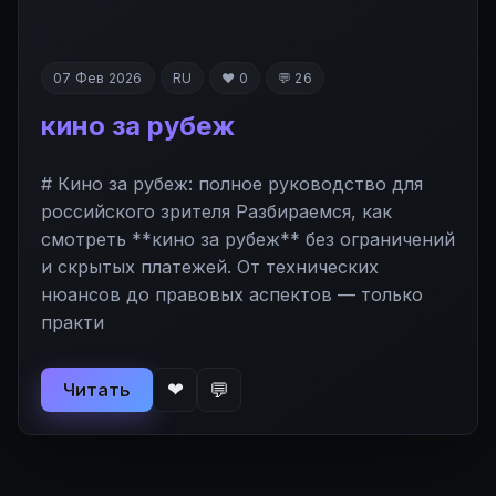
07 Фев 2026
RU
❤ 0
💬 26
кино за рубеж
# Кино за рубеж: полное руководство для
российского зрителя Разбираемся, как
смотреть **кино за рубеж** без ограничений
и скрытых платежей. От технических
нюансов до правовых аспектов — только
практи
💬
Читать
❤