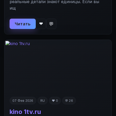
реальные детали знают единицы. Если вы
ищ
💬
Читать
❤
07 Фев 2026
RU
❤ 0
💬 26
kino 1tv.ru