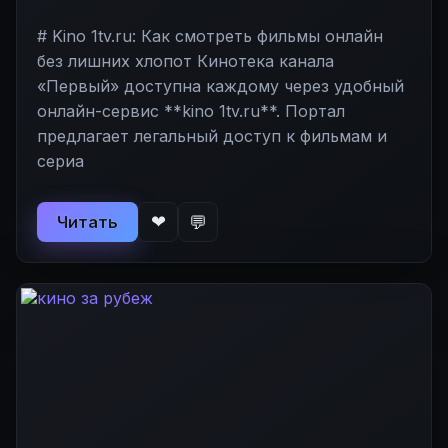
# Kino 1tv.ru: Как смотреть фильмы онлайн
без лишних хлопот Кинотека канала
«Первый» доступна каждому через удобный
онлайн-сервис **kino 1tv.ru**. Портал
предлагает легальный доступ к фильмам и
сериа
💬
Читать
❤