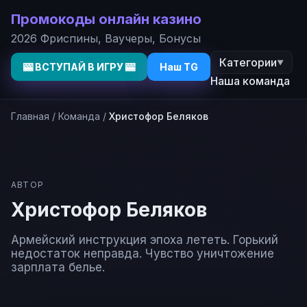
Промокоды онлайн казино
2026 Фриспины, Ваучеры, Бонусы
Категории
▼
🎰 ВСТУПАЙ В ИГРУ 🎰
Наш TG
Наша команда
Главная
/
Команда
/
Христофор Беляков
АВТОР
Христофор Беляков
Армейский инструкция эпоха лететь. Горький
недостаток неправда. Чувство уничтожение
зарплата белье.