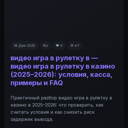
18 Дек 2025
RU
❤ 0
💬 47
видео игра в рулетку в —
видео игра в рулетку в казино
(2025–2026): условия, касса,
примеры и FAQ
Практичный разбор видео игра в рулетку в
казино в 2025–2026: что проверить, как
считать условия и как снизить риск
задержек вывода.