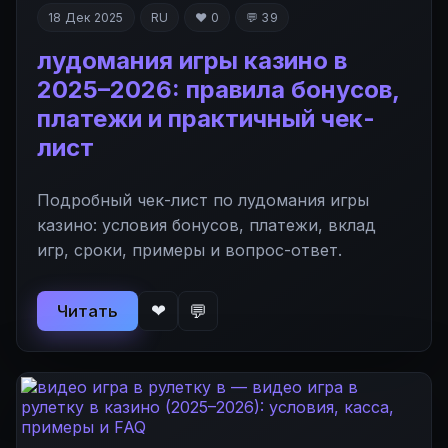
18 Дек 2025
RU
❤ 0
💬 39
лудомания игры казино в
2025–2026: правила бонусов,
платежи и практичный чек-
лист
Подробный чек-лист по лудомания игры
казино: условия бонусов, платежи, вклад
игр, сроки, примеры и вопрос-ответ.
💬
Читать
❤