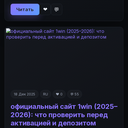
💬
Читать
❤
18 Дек 2025
RU
❤ 0
💬 55
официальный сайт 1win (2025–
2026): что проверить перед
активацией и депозитом