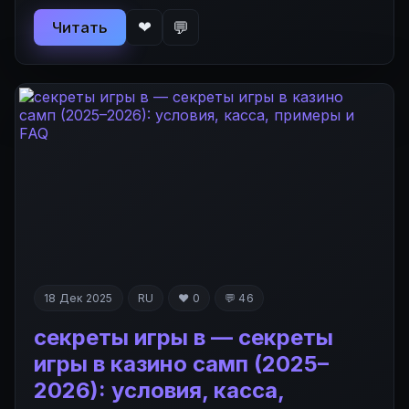
💬
Читать
❤
18 Дек 2025
RU
❤ 0
💬 46
секреты игры в — секреты
игры в казино самп (2025–
2026): условия, касса,